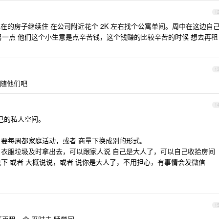
1
 现在的房子继续住 在公司附近花个 2K 左右找个公寓单间。周中在这边自
另一点 他们这个小生意是点辛苦钱，这个钱赚的比较辛苦的时候 想去再租
1
随他们吧
1
己的私人空间。
 要每周都家庭活动，或者 商量下换成别的形式。
的 衣服垃圾及时拿出去，可以跟家人说 自己是大人了，可以自己收拾房间
说下 或者 大概说说，或者 说你是大人了，不用担心，有事情会发微信
1