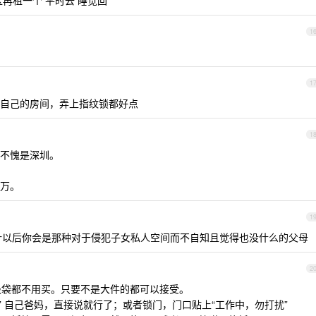
再租一个 平时去 睡觉回
1
1
自己的房间，弄上指纹锁都好点
1
不愧是深圳。
万。
1
估计以后你会是那种对于侵犯子女私人空间而不自知且觉得也没什么的父母
2
垃圾袋都不用买。只要不是大件的都可以接受。
间” 自己爸妈，直接说就行了；或者锁门，门口贴上“工作中，勿打扰”