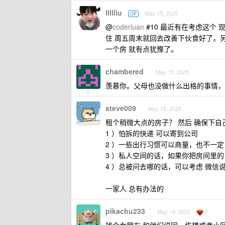
llllliu
May 15, 2025
OP
@
coderluan
#10 最近有在考虑这个
住 周五周末就回去改善下伙食好了。
一个房 就有点犹豫了。
chambered
May 15, 2025
羡慕你。父母也没做什么出格的事情，
steve009
May 15, 2025
租个稍微大点的房子？ 然后 确保下自
1 ）怕拆的快递 可以寄到公司
2 ）一些出行习惯可以商量，也不一定
3 ）私人空间的话，如果你把房间里
4 ）总被问去哪的话，可以考虑 微信
一家人 总有办法的
pikachu233
1
May 15, 2025