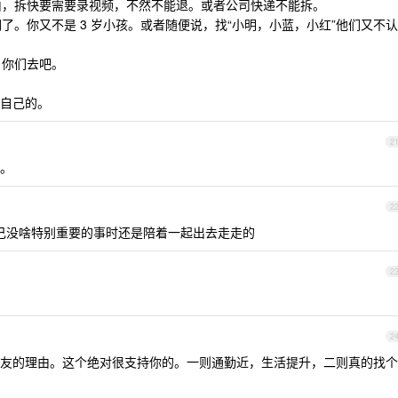
理由，拆快要需要录视频，不然不能退。或者公司快递不能拆。
们了。你又不是 3 岁小孩。或者随便说，找“小明，小蓝，小红”他们又不认
，你们去吧。
自己的。
2
。
2
5 自己没啥特别重要的事时还是陪着一起出去走走的
2
2
友的理由。这个绝对很支持你的。一则通勤近，生活提升，二则真的找个