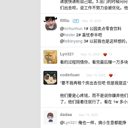
递放快递柜自己取。3.出门的时候问
们出去呗，说工作不努力会被优化。他
llllliu
May 15, 2025
OP
@
mrhunhun
1# 公园卖点零食饮料
@
hexler
2# 喜忧参半吧
@
feibinyang
3# 以前我也是这样想
Lyn321
13
May 15, 2025
看的过程同情你，看完最后赚一万多块
coderluan
1
May 15, 2025
“要不我再租个房出去住吧 但是我提这
他们要是心疼钱，而不是说你嫌弃他们
了，他们接着住就行了，看在 1w 多
dadaa
May 15, 2025
@
Lyn321
俺也一样，搞小生意都能挣 