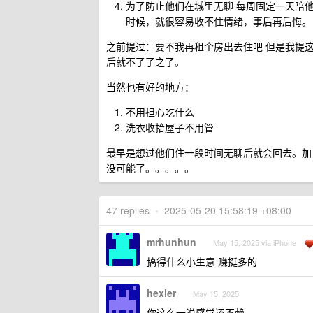
为了防止他们在城里无聊 每周固定一天陪他们
时候，就很容易收不住情绪，事后再后悔。
之前提过：要不我再租个房出去住吧 但是我提
后就不了了之了。
当然也有好的地方：
不用担心吃什么
洗衣收拾屋子不用管
最早是想过他们住一段时间无聊后就会回去。加上
没可能了。。。。。
47 replies
•
2025-05-20 15:58:19 +08:00
mrhunhun
May 15, 2025 via iPhone
搞得什么小生意 赚挺多的
hexler
May 15, 2025
你这么一说感觉还不赖