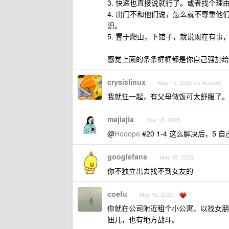
3. 快递也直接说就行了。或者找个
4. 出门不和他们说，怎么就不尊重他
识。
5. 置于爬山，下馆子，就说现在有事
感觉上面的条条框框都是你自己强加给
crysislinux
May 15, 2025 via Android
我就住一起，有父母做饭可太舒服了。
majiajia
May 15, 2025
@
Hooope
#20 1-4 这么解决后，
googlefans
May 15, 2025
你不独立出去找不到女友的
coefu
1
May 15, 2025
你就在公司附近租个小公寓，以找女朋
妞儿，也有地方战斗。