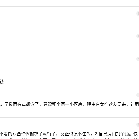
。
钱
走了反而有点想念了，建议租个同一小区房，理由有女性盆友要来，让朋
用不着的东西你偷偷扔了就行了，反正也记不住的。2.自己房门加个锁。快