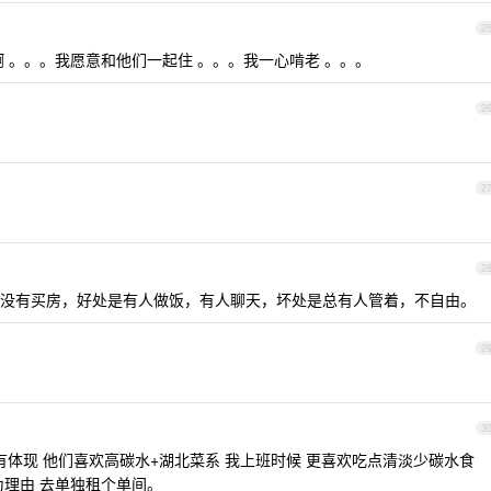
2
我啊 。。。我愿意和他们一起住 。。。我一心啃老 。。。
2
2
2
没有买房，好处是有人做饭，有人聊天，坏处是总有人管着，不自由。
2
3
有体现 他们喜欢高碳水+湖北菜系 我上班时候 更喜欢吃点清淡少碳水食
为理由 去单独租个单间。