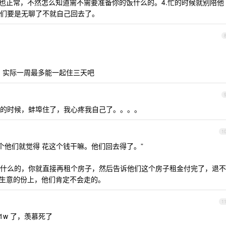
问也正常，不然怎么知道需不需要准备你的饭什么的。4.忙的时候就别陪他
们要是无聊了不就自己回去了。
的，实际一周最多能一起住三天吧
的时候，蚌埠住了，我心疼我自己了。。。。
1
个他们就觉得 花这个钱干嘛。他们回去得了。”
什么的，你就直接再租个房子，然后告诉他们这个房子租金付完了，退不
小生意的份上，他们肯定不会走的。
1
1w 了，羡慕死了