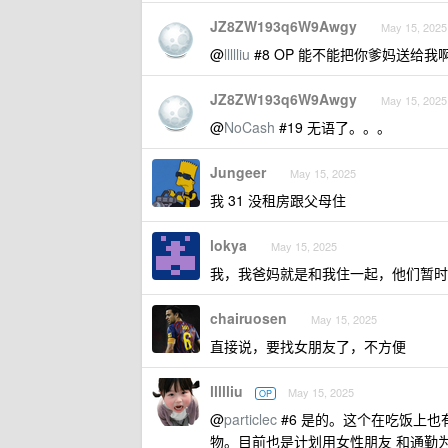
JZ8ZW193q6W9Awgy
May 15, 2025
@
llllliu
#8 OP 能不能把你爹妈送给
JZ8ZW193q6W9Awgy
May 15, 2025
@
NoCash
#19 无语了。。。
Jungeer
May 15, 2025
我 31 没租房跟父母住
lokya
May 15, 2025
我，我爸妈就是和我住一起，他们暂时
chairuosen
May 15, 2025
直接说，要找女朋友了，不方便
llllliu
May 15, 2025
OP
@
particlec
#6 是的。这个在吃饭上也
物。目前也是计划用女性朋友 和通勤