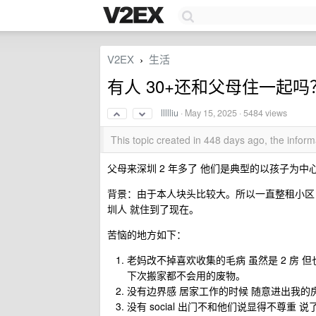
V2EX
生活
›
有人 30+还和父母住一起吗
llllliu
·
May 15, 2025
· 5484 views
This topic created in 448 days ago, the info
父母来深圳 2 年多了 他们是典型的以孩子为中
背景：由于本人块头比较大。所以一直整租小区 
圳人 就住到了现在。
苦恼的地方如下：
老妈改不掉喜欢收集的毛病 虽然是 2 房 
下次搬家都不会用的废物。
没有边界感 居家工作的时候 随意进出我
没有 social 出门不和他们说显得不尊重