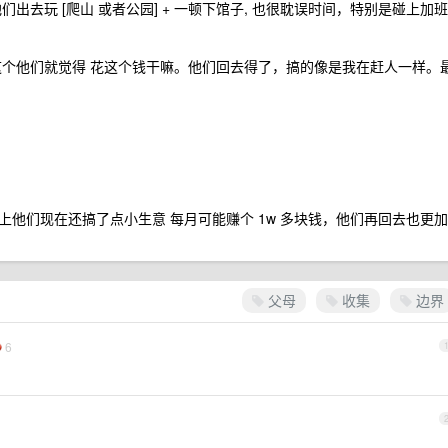
出去玩 [爬山 或者公园] + 一顿下馆子, 也很耽误时间，特别是碰上加班
这个他们就觉得 花这个钱干嘛。他们回去得了，搞的像是我在赶人一样。
他们现在还搞了点小生意 每月可能赚个 1w 多块钱，他们再回去也更加
父母
收集
边界
6