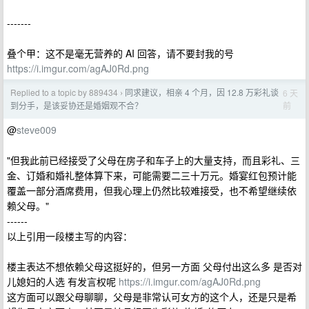
-------
叠个甲：这不是毫无营养的 AI 回答，请不要封我的号
https://i.imgur.com/agAJ0Rd.png
Replied to a topic by 889434
同求建议，相亲 4 个月，因 12.8 万彩礼谈
6 天
›
前
到分手，是该妥协还是婚姻观不合？
@
steve009
"但我此前已经接受了父母在房子和车子上的大量支持，而且彩礼、三
金、订婚和婚礼整体算下来，可能需要二三十万元。婚宴红包预计能
覆盖一部分酒席费用，但我心理上仍然比较难接受，也不希望继续依
赖父母。"
------
以上引用一段楼主写的内容：
楼主表达不想依赖父母这挺好的，但另一方面 父母付出这么多 是否对
儿媳妇的人选 有发言权呢
https://i.imgur.com/agAJ0Rd.png
这方面可以跟父母聊聊，父母是非常认可女方的这个人，还是只是希