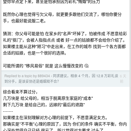
望你早点定下来，甚至是怕承担因为彩礼"悔婚"的压力
既然你心理也觉得亏欠父母，就更要多跟他们交流了，哪怕你要分
手，也最好能说服二老。
猜测：你父母可能是怕 在家乡的"名声"坏掉了，怕被传成 不愿意给彩
礼的"抠门"，会被人指指点点 或者 好一点的姑娘都不会给你介绍了。
如果楼主能从这种"陋习"中走出来，在工作的城市 找到一个各方面都
合适的姑娘，也是一个很好的选择。
可能所谓的 "移风易俗" 就是 这么慢慢改变的 🤔
Replied to a topic by 889434
同求建议，相亲 4 个月，因 12.8 万彩礼谈
6 天
›
前
到分手，是该妥协还是婚姻观不合？
综合看来不算过分，
几万块是 给父母的，相当于脱离原生家庭的"成本"
剩下几万块 是给自己的，远嫁的"最后的退路"
-------
如果楼主在深刻理解对方心理的前提下，不愿意满足女方。
那确实是"不平衡"心理的原因了，因为 你们的条件 确实不平衡，你内
心深处觉得自己已经 很亏了，所以觉得对方要求 过头了。