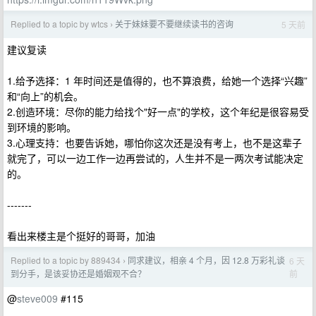
Replied to a topic by wtcs
关于妹妹要不要继续读书的咨询
5 天前
›
建议复读
1.给予选择：1 年时间还是值得的，也不算浪费，给她一个选择“兴趣”
和“向上”的机会。
2.创造环境：尽你的能力给找个"好一点"的学校，这个年纪是很容易受
到环境的影响。
3.心理支持：也要告诉她，哪怕你这次还是没有考上，也不是这辈子
就完了，可以一边工作一边再尝试的，人生并不是一两次考试能决定
的。
-------
看出来楼主是个挺好的哥哥，加油
Replied to a topic by 889434
同求建议，相亲 4 个月，因 12.8 万彩礼谈
6 天
›
前
到分手，是该妥协还是婚姻观不合？
@
steve009
#115