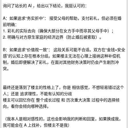
询问了站长的 AI ，给出以下结论，我挺认可的：
A：如果追求“务实折中”： 接受父母的帮助，支付彩礼，但必须在婚
前明确：
1. 彩礼的实际去向（确保大部分在女方手中而非其父母手中）；
2. 明确与对方原生家庭的经济边界（防止婚后被索取）。
B：如果追求“价值观一致”： 这段关系可能不合适。双方在“金钱=安全
感”的认知上存在根本分歧。如果楼主无法在心理上接纳这种补偿机
制，婚后即便解决了彩礼，在面对其他财务决策时仍会产生剧烈冲
突。
最终还是落到了楼主的性格上了，你是 相信感觉，不想轻易错过这个
人；还是 追求理性，不能有认知的分歧
楼主可以回忆你在 整个成长过程 和 历次重大决策 过程中的选择倾
向，看你会倾向哪种选择。
（我本人是相对感性的，这也会影响我的判断和回复，如果换成我，
我可能会在 A 上找补，但楼主不是我）