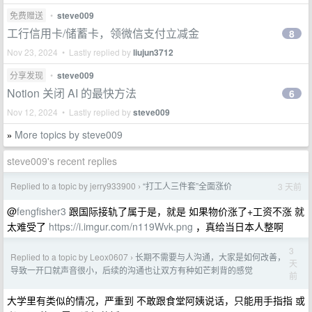
免费赠送
•
steve009
工行信用卡/储蓄卡，领微信支付立减金
8
Nov 23, 2024 • Lastly replied by
liujun3712
分享发现
•
steve009
Notion 关闭 AI 的最快方法
6
Nov 12, 2024 • Lastly replied by
steve009
More topics by steve009
»
steve009's recent replies
Replied to a topic by jerry933900
“打工人三件套”全面涨价
3 天前
›
@
fengfisher3
跟国际接轨了属于是，就是 如果物价涨了+工资不涨 就
太难受了
https://i.imgur.com/n119Wvk.png
，真给当日本人整啊
3
Replied to a topic by Leox0607
长期不需要与人沟通，大家是如何改善，
›
天
导致一开口就声音很小，后续的沟通也让双方有种如芒刺背的感觉
前
大学里有类似的情况，严重到 不敢跟食堂阿姨说话，只能用手指指 或