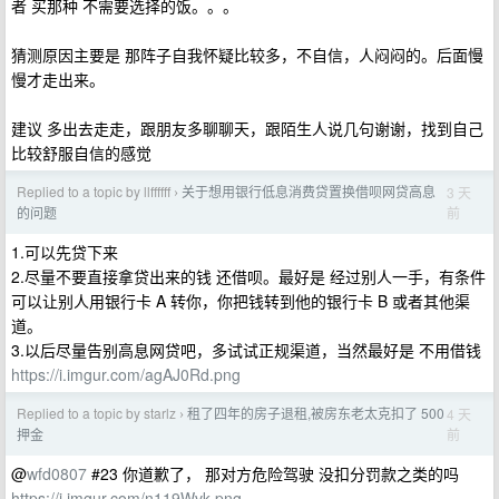
者 买那种 不需要选择的饭。。。
猜测原因主要是 那阵子自我怀疑比较多，不自信，人闷闷的。后面慢
慢才走出来。
建议 多出去走走，跟朋友多聊聊天，跟陌生人说几句谢谢，找到自己
比较舒服自信的感觉
Replied to a topic by llffffff
关于想用银行低息消费贷置换借呗网贷高息
3 天
›
前
的问题
1.可以先贷下来
2.尽量不要直接拿贷出来的钱 还借呗。最好是 经过别人一手，有条件
可以让别人用银行卡 A 转你，你把钱转到他的银行卡 B 或者其他渠
道。
3.以后尽量告别高息网贷吧，多试试正规渠道，当然最好是 不用借钱
https://i.imgur.com/agAJ0Rd.png
Replied to a topic by starlz
租了四年的房子退租,被房东老太克扣了 500
4 天
›
前
押金
@
wfd0807
#23 你道歉了， 那对方危险驾驶 没扣分罚款之类的吗
https://i.imgur.com/n119Wvk.png