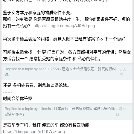
鉴于女方本身和家庭的物质条件不变，
那唯一的变数是 你是否愿意跟她共度一生，哪怕她家条件不好，哪怕
她有一点私心？
https://i.imgur.com/agAJ0Rd.png
再次鉴于楼主表达的纠结，感觉大概率已经有答案了-> 下一个更好
可能楼主适合找一个 更 门当户对、各方面都相对平等的伴侣；然后女
方适合找一个 愿意接受她的家庭条件 和 私心的伴侣。
Replied to a topic by seagull7558
已婚人士给点建议吧，我真的很纠
6 天
›
前
结。
还是 多相处看看，别急着谈婚论嫁。
------
时间会给你答案
Replied to a topic by littlemis
打车高速上开启智能辅助驾驶后安心睡
7 月 30
›
日
觉情况多吗?
是豪华专车吗，我打 便宜的车 都没有智驾功能
https://i.imgur.com/n119Wvk.png