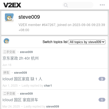
steve009
V2EX member #647267, joined on 2023-09-06 09:23:39
+08:00
Switch topics list
二手交易
•
steve009
京东家政 2h 40r 杭州
Jun 16
拼车
•
steve009
icloud 国区家庭 缺 1 人
3
Apr 1, 2025 • Lastly replied by
char1
二手交易
•
steve009
icloud 国区 家庭拼车
1
Mar 24, 2025 • Lastly replied by
steve009