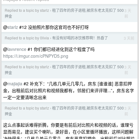
Replied to a topic by starlz
租了四年的房子退租,被房东老太克扣了 500
3 天
›
前
押金
@
starlz
#12 没拍照片那你这官司也不好打呀
Replied to a topic by 0livia
有没有好喝的冰饮推荐啊！热昏了
3 天前
›
@
lavvrence
#1 你们都已经进化到这个程度了吗
https://i.imgur.com/cPNPYD5.png
Replied to a topic by starlz
租了四年的房子退租,被房东老太克扣了 500
3 天
›
前
押金
@
majiajia
#2 补充下：“几栋几单元几零几，房东 [谁谁谁] 恶意扣押
金，出租前后对比照片和视频我都有，邻居们来评评理...”，房东名字
一定一定要清晰念出来
Replied to a topic by starlz
租了四年的房子退租,被房东老太克扣了 500
3 天
›
前
押金
这么点事起诉难得折腾，你要是有前后对比照片和视频的话，谁理亏
显而易见，建议买个喇叭，录好音，在小区里循环播放，这样问题解
决快得多：“几栋几单元几零几，房东恶意扣押金，出租前后对比照片