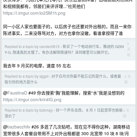
和视频我都有，邻居们来评评理...”社死他们
https://i.imgur.com/io2SM1h.png
同一小区人家也要面子的，以后房子也还要对外出租的，而且一来你
陈述事实，二来没辱骂对方，对方也拿你没辙，看谁拿捏得了谁
3
Replied to a topic by cander0815
新买了一个电动自行车，雅迪的 G26II
›
天
Y-G, 限速真的太慢了。有办法解除限速吗？深圳哪里可以解开它。
前
我去年 9 月买的电摩，速度 55 左右
Replied to a topic by sjjgpt
对于白月光你最不能忘记的是什么，或者最
3 天
›
前
吸引你的地方是什么
@
FaustinaD
#49 你去搜索“胸”我能理解，搜索“水”我是没想到的
https://i.imgur.com/krir4IG.png
Replied to a topic by bzkmsjy
好一个声东击西， 8 月 1 日起宽带也偷偷
4 天
›
前
涨价了
@
bazbaozhilv
#26 多逛了几次贴吧，现在见不得你这种，湖南移动
宽带很多人套餐自带用不上对外出租都是 300 兆宽带 10 块 8 块/月