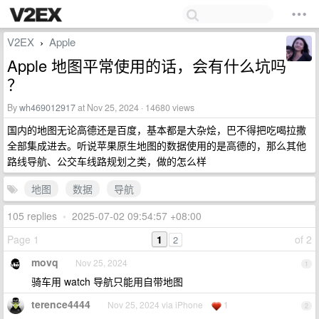
V2EX
Apple
›
Apple 地图平常使用的话，会有什么坑吗
？
By
wh469012917
at Nov 25, 2024 · 14680 views
国内的地图无论高德还是百度，基本都是大杂烩，巴不得把吃喝拉撒
全部集成进去。听说苹果原生地图的数据使用的是高德的，那么其他
路线导航、公交车线路规划之类，做的怎么样
地图
数据
导航
105 replies
•
2025-07-02 09:54:57 +08:00
Page 1
1
of 2
2
movq
Nov 25, 2024
1
骑车用 watch 导航只能用自带地图
terence4444
Nov 25, 2024 via iPhone
1
2