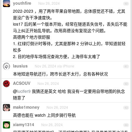
youthfire
Nov 26, 2024
40
2022-2023 ，用了两年苹果自带地图，总体感觉还不错，尤其
是没广告干净速度快。
ios17 后的某一个版本开始，经常在隧道丢失信号，丢失后不能
马上纠正开始乱导航。改用高德没有复现这个问题。
高德两个地方很舒服
1. 红绿灯倒计时等待，尤其是那种 2 分钟以上的，早知道就轻
松多
2. 目的地停车场情况查询方便，上海停车太难了
lausius
Nov 26, 2024 via iPhone
41
本地短途导航还行，跨市长途不太行，总有各种状况
ACSOUV
Nov 26, 2024
42
@
lucifer9
我猜还是英文 哈哈 我没有一定要用自带地图的执念
随意了
make1money
Nov 26, 2024
43
高德也能在 watch 上同步骑行导航
xiamy1314
Nov 26, 2024
44