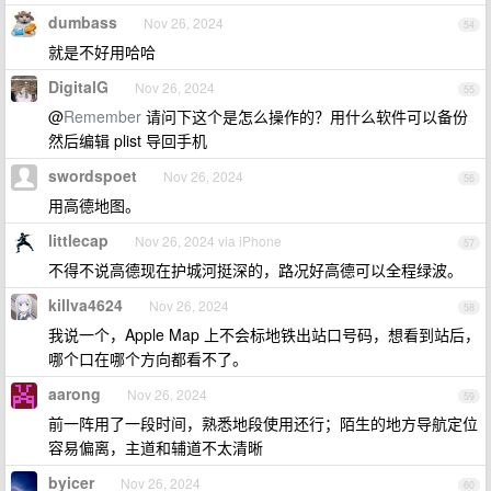
dumbass
Nov 26, 2024
54
就是不好用哈哈
DigitalG
Nov 26, 2024
55
@
Remember
请问下这个是怎么操作的？用什么软件可以备份
然后编辑 plist 导回手机
swordspoet
Nov 26, 2024
56
用高德地图。
littlecap
Nov 26, 2024 via iPhone
57
不得不说高德现在护城河挺深的，路况好高德可以全程绿波。
killva4624
Nov 26, 2024
58
我说一个，Apple Map 上不会标地铁出站口号码，想看到站后，
哪个口在哪个方向都看不了。
aarong
Nov 26, 2024
59
前一阵用了一段时间，熟悉地段使用还行；陌生的地方导航定位
容易偏离，主道和辅道不太清晰
byicer
Nov 26, 2024
60