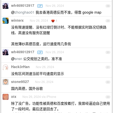
wh469012917
Nov 26, 2024
OP
28
@
zhonghao01
我去香港高德反而不准，得靠 google map
winterx
Nov 26, 2024
4
29
没有限速提醒、没有红绿灯倒计时、不能根据实时路况切换路
线、高速没有服务区提醒
其他薄纱高德百度，运行速度甩几条街
wh469012917
Nov 26, 2024
OP
30
@
snsn
公交规划之类的，准不准
Hack3rHan
Nov 26, 2024
31
没有区间测速当前平均速度的显示
stone9527
Nov 26, 2024
32
国内高德，国外谷歌
xtx
Nov 26, 2024 via iPhone
33
除了没广告，功能性被高德和百度按着打，我曾经逼迫自己使用
了一段时间，最后还是回去了。