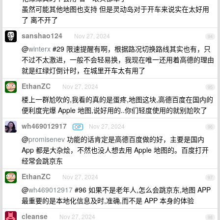
虽然可能其他地图也支持 但是灵动岛对于开车来说实在太好用
了 离不开了
sanshao124
Nov 27, 2024
94
@
winterx
#29 限速提醒有啊，根据路况切换路线其实也有，只
不过不太激进，一般不会轻易换，我现在唯一还用着高德的理由
就是红绿灯倒计时，在城里开车太有用了
EthanZC
Nov 27, 2024
95
楼上一群尬吹的,我看的真的是蛋疼,地图这块,高德百度在国内的
便利度完爆 Apple 地图,说好用的..你们轻度使用的就别尬吹了
wh469012917
Nov 27, 2024
OP
96
@
promisenev
功能的话肯定是高德百度做的好，主要是国内
App 都是大杂烩，不然也没人想去用 Apple 地图的。百度打开
经常会跳京东
EthanZC
Nov 27, 2024
97
@
wh469012917
#96 如果不是老年人,怎么会跳京东,地图 APP
最重要的是本地化信息及时,准确,而不是 APP 本身的体验
cleanse
Nov 27, 2024
98