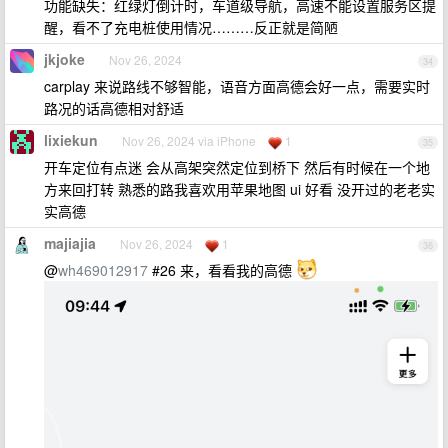
功能缺失：红绿灯倒计时，车道级导航，高速不能设置服务区提
醒，看不了充电桩使用情况………反正就是简陋
jkjoke
Nov 26, 2024
34
carplay 来说路线不够智能，语音方面高德会好一点，需要实时
路况的话高德相对舒适
lixiekun
Nov 26, 2024 via iPhone
1
35
开车定位有点迷 会从高架突然定位到桥下 然后有时候在一个地
方来回打转 熟悉的路我喜欢用苹果地图 ui 好看 没开过的老老实
实高德
majiajia
Nov 26, 2024
1
36
@
wh469012917
#26 来，看看我的高德