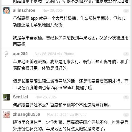
的路段是不是堵车之类的，切换不是很方便，但是我没有试过哈
allinschroe
Nov 26, 2024
50
虽然高德 app 就是一个大号垃圾桶，什么都往里面装，但核心
功能还是甩苹果地图几条街
我是苹果全家桶，曾经多少次想换到苹果地图，又多少次被迫用
回高德
xpn282
Nov 26, 2024 via iPhone
51
苹果地图美观流畅，我都是用来步行、骑行、短距离导航，和手
表配合很好用，体验是很好的。
但是长距离陌生陌生城市导航的话，还是需要百度高德才行，而
且现在百度地图也有 Apple Watch 提醒了哦
SenLief
Nov 26, 2024
52
何必跟自己过不去？百度和高德哪个不比这玩意好用。
zhuangku556
Nov 26, 2024 via iPhone
53
隧道里会没信号，定位乱飘，而高德等国产导航不会，推测是靠
算法惯性补充的。苹果地图的优点大概就是简洁了。