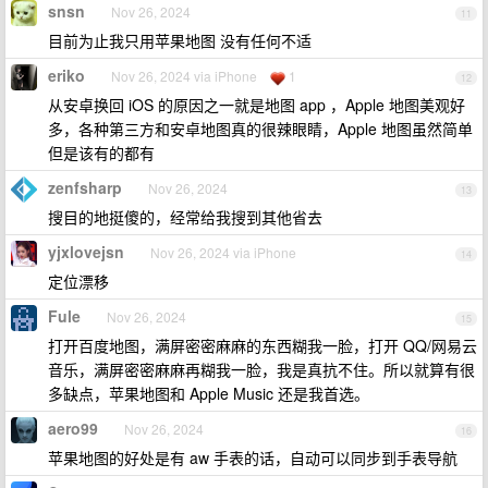
snsn
Nov 26, 2024
11
目前为止我只用苹果地图 没有任何不适
eriko
Nov 26, 2024 via iPhone
1
12
从安卓换回 iOS 的原因之一就是地图 app ，Apple 地图美观好
多，各种第三方和安卓地图真的很辣眼睛，Apple 地图虽然简单
但是该有的都有
zenfsharp
Nov 26, 2024
13
搜目的地挺傻的，经常给我搜到其他省去
yjxlovejsn
Nov 26, 2024 via iPhone
14
定位漂移
Fule
Nov 26, 2024
15
打开百度地图，满屏密密麻麻的东西糊我一脸，打开 QQ/网易云
音乐，满屏密密麻麻再糊我一脸，我是真抗不住。所以就算有很
多缺点，苹果地图和 Apple Music 还是我首选。
aero99
Nov 26, 2024
16
苹果地图的好处是有 aw 手表的话，自动可以同步到手表导航