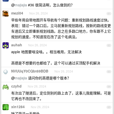
@
majiajia
#36 很简洁啊，怎么做到的？
mezi04
Nov 26, 2024
61
早些年用自带地图开车导航有个问题：重新规划路线速度过快。
表现：错过一个路口后，立马就重新规划路线，按新的路线变更
车道后又立即重新规划线路。总之在多路口地方，你车跟不上它
规划的速度，不知道现在改了这个毛病没。
auhah
Nov 26, 2024
62
apple 地图要啥没啥。。相当难用，无法解决
高德是不想要的也都给了，这个可以通过买顶配手机解决
NVUUqY0CQbt69BDB
Nov 26, 2024
63
@
majiajia
请问你的高德是哪个版本？
czyhd
Nov 26, 2024
64
有次出了隧道后，定位到别的路上去了，这事儿我能理解。可是
它再也不改回来了。
xin1284
Nov 26, 2024
65
除了简洁一无是处。