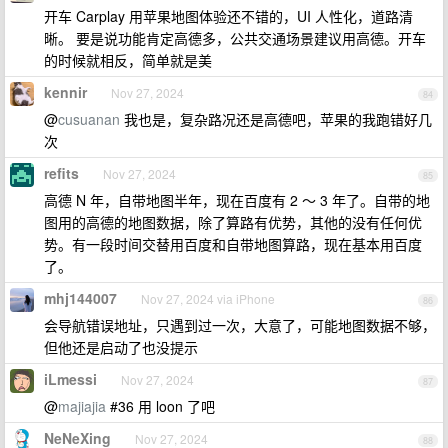
开车 Carplay 用苹果地图体验还不错的，UI 人性化，道路清
晰。 要是说功能肯定高德多，公共交通场景建议用高德。开车
的时候就相反，简单就是美
kennir
Nov 27, 2024
84
@
cusuanan
我也是，复杂路况还是高德吧，苹果的我跑错好几
次
refits
Nov 27, 2024
85
高德 N 年，自带地图半年，现在百度有 2 ～ 3 年了。自带的地
图用的高德的地图数据，除了算路有优势，其他的没有任何优
势。有一段时间交替用百度和自带地图算路，现在基本用百度
了。
mhj144007
Nov 27, 2024 via iPhone
86
会导航错误地址，只遇到过一次，大意了，可能地图数据不够，
但他还是启动了也没提示
iLmessi
Nov 27, 2024
87
@
majiajia
#36 用 loon 了吧
NeNeXing
Nov 27, 2024
88