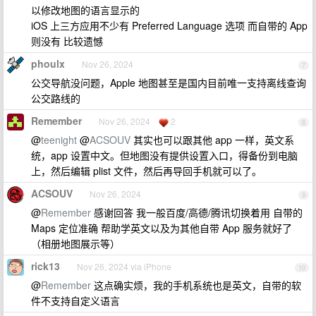
以修改地图的语言显示的
iOS 上三方应用不少有 Preferred Language 选项 而自带的 App
则没有 比较遗憾
phoulx
Nov 26, 2024
7
公交导航没问题，Apple 地图甚至是国内目前唯一支持离线查询
公交路线的
Remember
Nov 26, 2024
2
8
@
teenight
@
ACSOUV
其实也可以跟其他 app 一样，英文系
统，app 设置中文。但地图没有提供设置入口，得备份到电脑
上，然后编辑 plist 文件，然后再导回手机就可以了。
ACSOUV
Nov 26, 2024
9
@
Remember
感谢回答 我一般百度/高德/腾讯切换着用 自带的
Maps 定位准确 帮助学英文以及为其他自带 App 服务就好了
（相册地图展示等）
rick13
Nov 26, 2024 via iPhone
10
@
Remember
这点确实烦，我的手机系统也是英文，自带的软
件不支持自定义语言