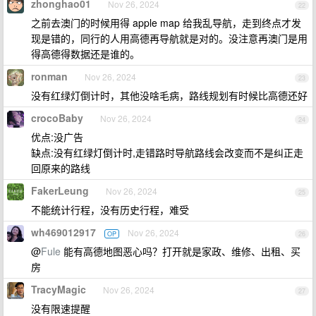
zhonghao01
Nov 26, 2024
22
之前去澳门的时候用得 apple map 给我乱导航，走到终点才发
现是错的，同行的人用高德再导航就是对的。没注意再澳门是用
得高德得数据还是谁的。
ronman
Nov 26, 2024
23
没有红绿灯倒计时，其他没啥毛病，路线规划有时候比高德还好
crocoBaby
Nov 26, 2024
24
优点:没广告
缺点:没有红绿灯倒计时,走错路时导航路线会改变而不是纠正走
回原来的路线
FakerLeung
Nov 26, 2024
25
不能统计行程，没有历史行程，难受
wh469012917
Nov 26, 2024
OP
26
@
Fule
能有高德地图恶心吗？打开就是家政、维修、出租、买
房
TracyMagic
Nov 26, 2024
27
没有限速提醒