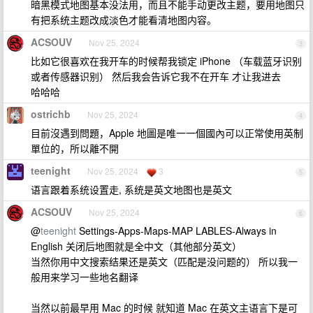
暗黑模式地图基本没法用，而且不能手动更改主题，要用地图只
有把系统主题改成淡色才能看清地图内容。
ACSOUV
Nov 25, 2024
3
比如它很喜欢在我开车的时候帮我锁定 iPhone （车载蓝牙识别
或者传感器识别） 然后我会告诉它我不在开车 才让我进去
哈哈哈
ostrichb
Nov 25, 2024
4
目前沒遇到問題，Apple 地圖是唯一一個國內可以正常使用英制
單位的，所以離不開
teenight
Nov 25, 2024
3
5
语言跟着系统设置走, 系统是英文地图也是英文
ACSOUV
Nov 25, 2024
6
@
teenight
Settings-Apps-Maps-MAP LABLES-Always in
English 关闭后地图就是全中文（其他部分英文）
当然你用中文搜索结果还是英文（匹配是没问题的） 所以我一
般用来学习一些地名翻译
当然以前最早用 Mac 的时候 就知道 Mac 在英文主语言下是可