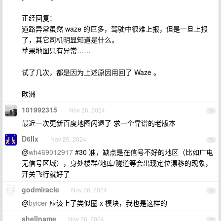
正经回复：
道路异常虽然 waze 的巨多，驾驶中很难上报，但是一旦上报
了，其它司机明显知道是什么。
苹果地图只有异常……
试了几次，都是因为上述原因用回了 Waze 。
欧洲
101992315
Nov 26, 2024
74
最近一次更新百度地图闪退了 求一个靠谱的老版本
D6IIx
Nov 26, 2024
75
@
wh469012917
#30 准，缺点是在信号不好的地区（比如广电
无信号区域），身处楼群/地库/隧道等会出现定位漂移的现象，
开关飞行就好了
godmiracle
Nov 26, 2024
76
@
byicer
应该上了类似圈 x 模块，我也是这样的
shellname
Nov 26, 2024
77