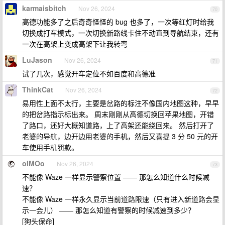
karmaisbitch
Nov 26, 2024
70
高德功能多了之后奇奇怪怪的 bug 也多了，一次等红灯时给我
切换成打车模式，一次切换新路线卡住不动直到导航结束，还有
一次在高架上变成高架下让我转弯
LuJason
Nov 26, 2024
71
试了几次，感觉开车定位不如百度和高德准
ThinkCat
Nov 26, 2024
72
易用性上面不太行，主要是岔路的标注不像国内地图这种，早早
的把岔路指示标出来。 周末刚刚从高德切换回苹果地图，开错
了路口，还好大概知道路，上了高架还能绕回来。 然后打开了
老婆的导航，边开边用老婆的手机，然后又喜提 3 分 50 元的开
车使用手机罚款。
oIMOo
Nov 26, 2024
73
不能像 Waze 一样显示警察位置 —— 那怎么知道什么时候减
速？
不能像 Waze 一样永久显示当前道路限速（只有进入新道路会显
示一会儿） —— 那怎么知道有警察的时候减速到多少？
[狗头保命]