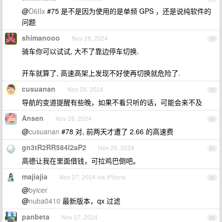
@
D6IIx
#75 是不是因为使用的是单频 GPS ，还是说纯软件的
问题
shimanooo
Nov 26, 2024
78
骑车你可以试试, 大不了靠边停车切换.
开车就算了, 高速高架上发现不好使再切换就危险了.
cusuanan
Nov 26, 2024
79
导航的变道提醒有些晚，如果不看只听的话，可能会来不及
Ansen
Nov 26, 2024
80
@
cusuanan
#78 对, 前两天才遭了 2.66 的高速费
gn3tR2RR584l2aP2
Nov 26, 2024
81
高德让我在里面借钱，可拉鸡巴倒吧。
majiajia
Nov 27, 2024 via iPhone
82
@
byicer
@
nuba0410
最新版本，qx 过滤
panbeta
Nov 27, 2024
83