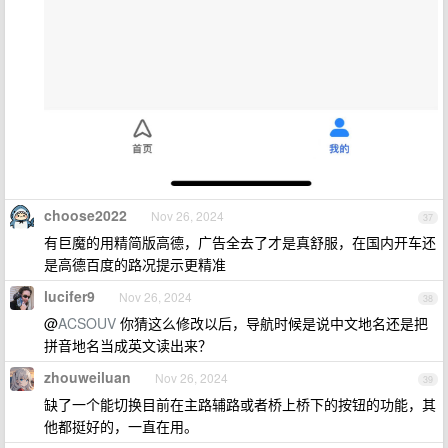
choose2022
Nov 26, 2024
37
有巨魔的用精简版高德，广告全去了才是真舒服，在国内开车还
是高德百度的路况提示更精准
lucifer9
Nov 26, 2024
38
@
ACSOUV
你猜这么修改以后，导航时候是说中文地名还是把
拼音地名当成英文读出来？
zhouweiluan
Nov 26, 2024
39
缺了一个能切换目前在主路辅路或者桥上桥下的按钮的功能，其
他都挺好的，一直在用。