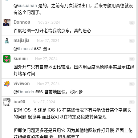
@
cusuanan
是的，之前有几次错过出口，后来导航用高德就没
有这个问题了。
Donno0
Nov 27, 2024
89
百度地图一打开老给我跳京东，真的恶心
majiajia
Nov 27, 2024
90
@
iLmessi
#87 圈 x
kuniiiii
Nov 27, 2024
91
国外开车只有自带地图比较准，国内用百度高德能事实显示红绿
灯堵车时间
viviwon
Nov 27, 2024
92
@
Donaldo
#66 自带地图快，秒同步
iou90
Nov 27, 2024
93
记得 iOS 15 还是 iOS 16 在某些情况下有导航语音某个字拖长
的问题 很诡异 而且我可以在特定路段或转角复现
但即使问题更多还是只用它 因为其他地图软件打开慢 界面上花
花绿绿真的不会用 看一眼头都晕了