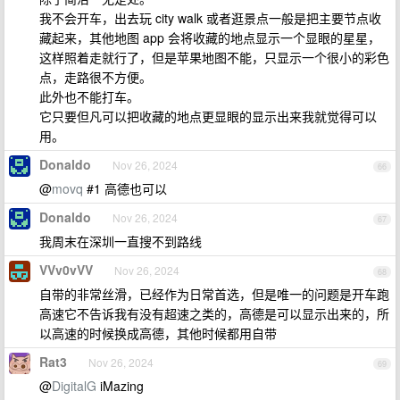
我不会开车，出去玩 city walk 或者逛景点一般是把主要节点收
藏起来，其他地图 app 会将收藏的地点显示一个显眼的星星，
这样照着走就行了，但是苹果地图不能，只显示一个很小的彩色
点，走路很不方便。
此外也不能打车。
它只要但凡可以把收藏的地点更显眼的显示出来我就觉得可以
用。
Donaldo
Nov 26, 2024
66
@
movq
#1 高德也可以
Donaldo
Nov 26, 2024
67
我周末在深圳一直搜不到路线
VVv0vVV
Nov 26, 2024
68
自带的非常丝滑，已经作为日常首选，但是唯一的问题是开车跑
高速它不告诉我有没有超速之类的，高德是可以显示出来的，所
以高速的时候换成高德，其他时候都用自带
Rat3
Nov 26, 2024
69
@
DigitalG
iMazing