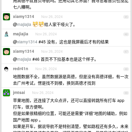
用高德不就首页导航吗。还用切其它界面？我寻思着首页也没乱
七八糟啊。
xiamy1314
Nov 26, 2024
45
@
majiajia
给人家干哑火了。
majiajia
Nov 26, 2024
46
@
xiamy1314
#45 没有，这也是我屏蔽后才有的结果
xiamy1314
Nov 26, 2024
47
@
majiajia
#46 首页不下拉基本也是这个样子。
redr41n
Nov 26, 2024
48
地图数据不全，虽然数据源是高德，但是没有高德详细，有一次
去广州考试，愣是找不到楼，换到高德才找到
jmtsai
Nov 26, 2024
49
苹果地图，还连接了大众点评，还可以直接转跳所有打车 app
打车，很方便啊。
但是如果很精细的位置，可能还是需要“详细”地图的辅助，例如
国产地图 app 。
如果是开车，据说导航不是特别清楚，譬如路程还有多久，未来