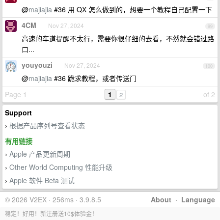
@
majiajia
#36 用 QX 怎么做到的，想要一个教程自己配置一下
4CM
Nov 27, 2024
99
高速的车道提醒不太行，需要你很仔细的去看，不然就会错过路
口...
youyouzi
Nov 27, 2024
100
@
majiajia
#36 跪求教程，或者传送门
Page 1
1
of 2
2
Support
根据产品序列号查看状态
›
有用链接
Apple 产品更新周期
›
Other World Computing 性能升级
›
Apple 软件 Beta 测试
›
© 2026 V2EX · 256ms · 3.9.8.5
About
·
Language
稳定！好用！新注册送10$体验金！