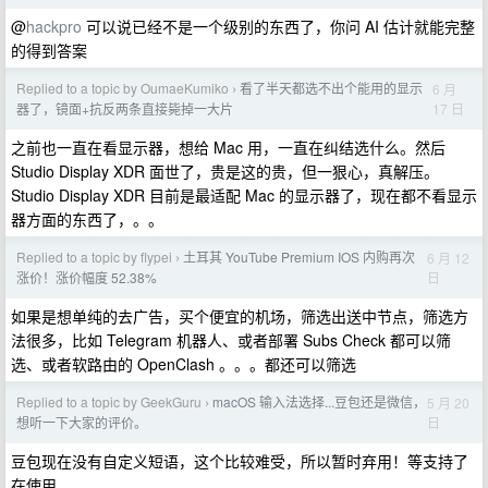
@
hackpro
可以说已经不是一个级别的东西了，你问 AI 估计就能完整
的得到答案
Replied to a topic by OumaeKumiko
看了半天都选不出个能用的显示
6 月
›
17 日
器了，镜面+抗反两条直接毙掉一大片
之前也一直在看显示器，想给 Mac 用，一直在纠结选什么。然后
Studio Display XDR 面世了，贵是这的贵，但一狠心，真解压。
Studio Display XDR 目前是最适配 Mac 的显示器了，现在都不看显示
器方面的东西了，。。
Replied to a topic by flypei
土耳其 YouTube Premium IOS 内购再次
6 月 12
›
日
涨价！涨价幅度 52.38%
如果是想单纯的去广告，买个便宜的机场，筛选出送中节点，筛选方
法很多，比如 Telegram 机器人、或者部署 Subs Check 都可以筛
选、或者软路由的 OpenClash 。。。都还可以筛选
Replied to a topic by GeekGuru
macOS 输入法选择...豆包还是微信，
5 月 20
›
日
想听一下大家的评价。
豆包现在没有自定义短语，这个比较难受，所以暂时弃用！等支持了
在使用