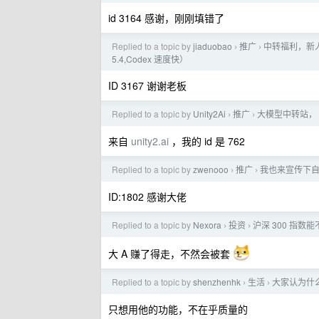
id 3164 感谢，刚刚填错了
Replied to a topic by
jiaduobao
推广
中转福利，新人注册
›
›
5.4,Codex 速度快）
ID 3167 谢谢老板
Replied to a topic by
Unity2Ai
推广
大模型中转站， U
›
›
来自
unity2.ai
，我的 id 是 762
Replied to a topic by
zwenooo
推广
我也来宣传下
›
›
ID:1802 感谢大佬
Replied to a topic by
Nexora
投资
沪深 300 指数
›
›
大 A 赚了得走，不然会被套
Replied to a topic by
shenzhenhk
生活
大家认为什
›
›
只想用他的功能，不在乎质量的