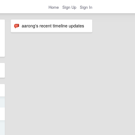
Home
Sign Up
Sign In
aarong's recent timeline updates
9
5