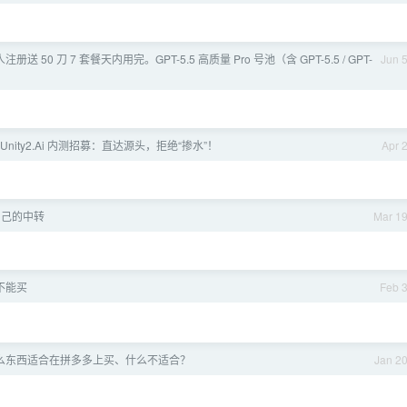
送 50 刀 7 套餐天内用完。GPT-5.5 高质量 Pro 号池（含 GPT-5.5 / GPT-
Jun 
nity2.Ai 内测招募：直达源头，拒绝“掺水”！
Apr 
自己的中转
Mar 1
能不能买
Feb 
么东西适合在拼多多上买、什么不适合？
Jan 2