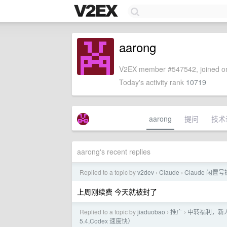
aarong
V2EX member #547542, joined on
Today's activity rank
10719
aarong
提问
技术
aarong's recent replies
Replied to a topic by
v2dev
Claude
Claude 闲置
›
›
上周刚续费 今天就被封了
Replied to a topic by
jiaduobao
推广
中转福利，新人注册
›
›
5.4,Codex 速度快）