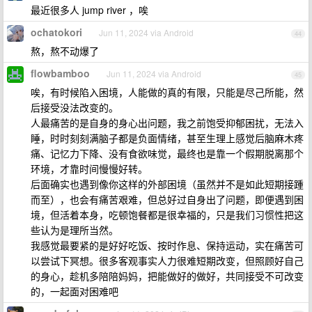
最近很多人 jump river ，唉
ochatokori
Jun 11, 2024 via Android
44
熬，熬不动爆了
flowbamboo
Jun 11, 2024 via Android
45
唉，有时候陷入困境，人能做的真的有限，只能是尽己所能，然
后接受没法改变的。
人最痛苦的是自身的身心出问题，我之前饱受抑郁困扰，无法入
睡，时时刻刻满脑子都是负面情绪，甚至生理上感觉后脑麻木疼
痛、记忆力下降、没有食欲味觉，最终也是靠一个假期脱离那个
环境，才靠时间慢慢好转。
后面确实也遇到像你这样的外部困境（虽然并不是如此短期接踵
而至），也会有痛苦艰难，但总好过自身出了问题，即便遇到困
境，但活着本身，吃顿饱餐都是很幸福的，只是我们习惯性把这
些认为是理所当然。
我感觉最要紧的是好好吃饭、按时作息、保持运动，实在痛苦可
以尝试下冥想。很多客观事实人力很难短期改变，但照顾好自己
的身心，趁机多陪陪妈妈，把能做好的做好，共同接受不可改变
的，一起面对困难吧