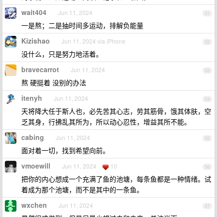
wait404
Jun 11, 2024
51
一是熬；二是抽时间多运动，排解负能量
Kizishao
Jun 11, 2024 via iPhone
52
没什么，只是努力地活着。
bravecarrot
Jun 11, 2024
53
熬 硬挺着 没别的办法
itenyh
Jun 11, 2024
54
天将降大任于斯人也，必先苦其心志，劳其筋骨，饿其体肤，空
乏其身，行拂乱其所为，所以动心忍性，增益其所不能。
cabing
Jun 11, 2024
55
面对着一切，找到希望向前。
vmoewill
Jun 11, 2024
10
56
把你的内心想成一个充满了鱼的池塘，每条鱼都是一种情绪。试
着成为那个池塘，而不是其中的一条鱼。
wxchen
Jun 11, 2024
57