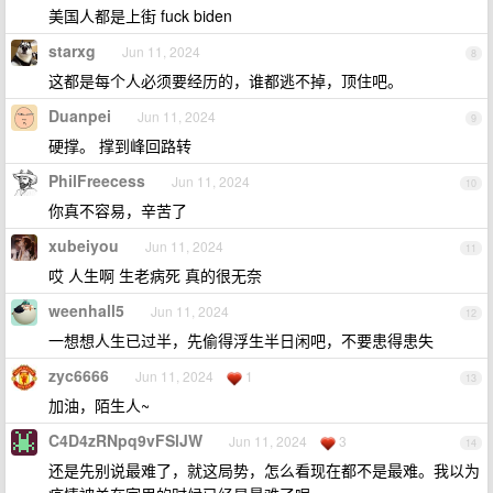
美国人都是上街 fuck biden
starxg
Jun 11, 2024
8
这都是每个人必须要经历的，谁都逃不掉，顶住吧。
Duanpei
Jun 11, 2024
9
硬撑。 撑到峰回路转
PhilFreecess
Jun 11, 2024
10
你真不容易，辛苦了
xubeiyou
Jun 11, 2024
11
哎 人生啊 生老病死 真的很无奈
weenhall5
Jun 11, 2024
12
一想想人生已过半，先偷得浮生半日闲吧，不要患得患失
zyc6666
Jun 11, 2024
1
13
加油，陌生人~
C4D4zRNpq9vFSlJW
Jun 11, 2024
3
14
还是先别说最难了，就这局势，怎么看现在都不是最难。我以为