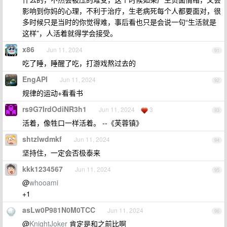
影响到你妈的心理，不利于治疗，生老病死每个人都要面对，很
多时候只是当时的你觉得难，事后看也只是会说一句“生活就是
这样”，人活着就得学会接受。
x86
Jun 11, 2024
91
吃了睡，睡醒了吃，打游戏熬过去的
EngAPI
Jun 11, 2024
92
规律的运动+看看书
rs9G7IrdOdiNR3h1
Jun 11, 2024
3
93
活着，像牲口一样活着。 --《芙蓉镇》
shtzlwdmkf
Jun 11, 2024
94
坚持住，一定会否极泰来
kkk1234567
Jun 11, 2024
95
@
whooami
+1
asLw0P981N0M0TCC
Jun 11, 2024
96
@
KnightJoker
肯定是和之前比啊