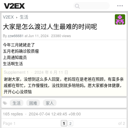
V2EX
生活
›
大家是怎么渡过人生最难的时间呢
By
zzw66681
at Jun 11, 2024 · 23380 views
今年三月姥姥走了
五月老妈确诊胶质瘤
上周通知裁员
生活啊生活
Supplement 1 · 2024 年 6 月 11 日
谢谢大家，没想到这么多人回复，老妈现在是老爸在照顾，有蛮多亲
戚都在帮忙，工作慢慢找，没找到就多陪陪妈。愿大家都身体健康，
开开心心没烦恼
生活
困难
家人
165 replies
•
2024-07-04 12:49:45 +08:00
Page 1
1
of 2
2