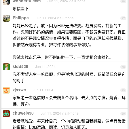
wonderfulcxm
Jun 11, 2024 via iPhone
46
珍惜当下
Philippa
Jun 11, 2024 via iPhone
47
姥姥已经走了，放下因为已经无法改变。裁员没啥，找新的工
作。先顾好妈妈的病情，如果需要照顾，不裁员也要辞职。真正
难过的不是现实情况会变得多糟，而是自己的心理状况很糟糕，
但依然表现得专业，把每件该做的事都做好。
尝试去找点乐子，时不时麻醉一下，一直绷紧会疯掉的。
kldd529
Jun 11, 2024
48
我不奢望人生一帆风顺，但是逆境出现的时候，我希望我会是它
的对手
zjsxwc
Jun 11, 2024
49
家里老一辈迷信的人会去爬各个名山、去大点的寺庙，烧香、拜
佛、算命。
chuwei430
Jun 11, 2024 via iPhone
50
看着就难受，每天给自己一个小的感动和自我慰藉，做点有反馈
的事情：比如运动、阅读、记录和人聊天。