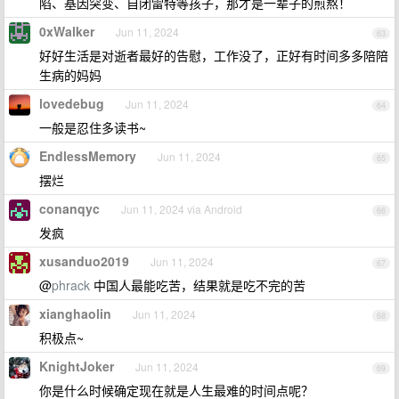
陷、基因突变、自闭雷特等孩子，那才是一辈子的煎熬！
0xWalker
Jun 11, 2024
63
好好生活是对逝者最好的告慰，工作没了，正好有时间多多陪陪
生病的妈妈
lovedebug
Jun 11, 2024
64
一般是忍住多读书~
EndlessMemory
Jun 11, 2024
65
摆烂
conanqyc
Jun 11, 2024 via Android
66
发疯
xusanduo2019
Jun 11, 2024
67
@
phrack
中国人最能吃苦，结果就是吃不完的苦
xianghaolin
Jun 11, 2024
68
积极点~
KnightJoker
Jun 11, 2024
69
你是什么时候确定现在就是人生最难的时间点呢？