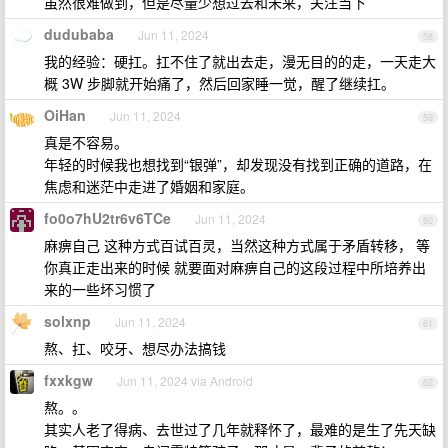
虽然很难做到，但是尽量少想过去和未来，关注当下
dudubaba
Jun 11, 2024
58
我的经验：硬扛。扛不住了就出去走，漫无目的的走，一天走大
概 3W 步脚就开始痛了，然后回家睡一觉，醒了继续扛。
OiHan
Jun 11, 2024
59
真是不容易。
年轻的时候我也想找到“银弹”，却发现没有找到正确的道路，在
焦虑和迷茫中走进了婚姻和家庭。
fo0o7hU2tr6v6TCe
Jun 11, 2024
60
麻痹自己 这种方式百试百灵，当然这种方式属于矛盾转移， 等
你真正走出来的时候 就要面对麻痹自己的这段过程中所培养出
来的一些坏习惯了
solxnp
Jun 11, 2024
61
熬、扛、咬牙、想尽办法搞钱
fxxkgw
Jun 11, 2024 via Android
62
熬。。
其实人老了得病、去世过了几年就释怀了，最难的是生了先天缺