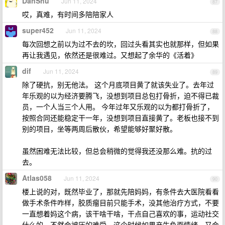
DanShu
Jun 11, 2024
87
哎，真难，有时间多陪陪家人
super452
Jun 11, 2024
88
每次回想之前以为过不去的坎，回过头看其实也就那样，但如果
再让我遇见，依然还是很难过。又想起了余华的《活着》
dif
Jun 11, 2024
89
除了硬抗，别无他法。 这个月底项目黄了就该失业了。去年过
年乐观的以为经济要腾飞，没想到项目总包打骨折，迫不得已裁
员，一个人当三个人用。 今年过年又乐观的以为都打骨折了，
按照合同还能稳定干一年，没想到项目直接黄了。老板也接不到
别的项目，坐等两周后散伙，希望能够好聚好散。
虽然困难无法比较，但总会稍微的觉得我还没那么难。抗的过
去。
Atlas058
Jun 11, 2024
90
楼上说的对，既然毕业了，那就先陪妈妈，有条件去大医院看看
做手术条件咋样，胶质瘤目前只能手术，没其他治疗方式，不要
一直想着妈这个病，该干啥干啥，干点自己喜欢的事，运动社交
什么的，不然会被压的难受，这个时候如果产生负面情绪，又会