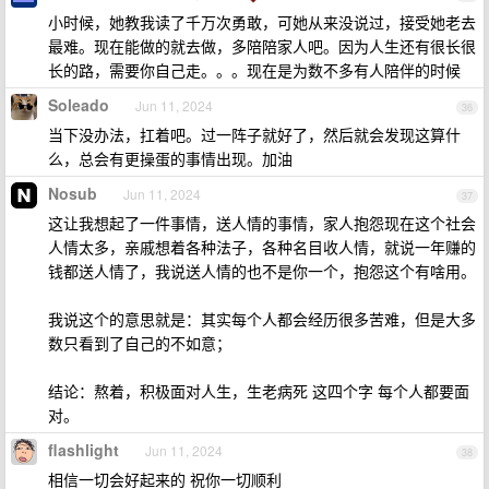
小时候，她教我读了千万次勇敢，可她从来没说过，接受她老去
最难。现在能做的就去做，多陪陪家人吧。因为人生还有很长很
长的路，需要你自己走。。。现在是为数不多有人陪伴的时候
Soleado
Jun 11, 2024
36
当下没办法，扛着吧。过一阵子就好了，然后就会发现这算什
么，总会有更操蛋的事情出现。加油
Nosub
Jun 11, 2024
37
这让我想起了一件事情，送人情的事情，家人抱怨现在这个社会
人情太多，亲戚想着各种法子，各种名目收人情，就说一年赚的
钱都送人情了，我说送人情的也不是你一个，抱怨这个有啥用。
我说这个的意思就是：其实每个人都会经历很多苦难，但是大多
数只看到了自己的不如意；
结论：熬着，积极面对人生，生老病死 这四个字 每个人都要面
对。
flashlight
Jun 11, 2024
38
相信一切会好起来的 祝你一切顺利