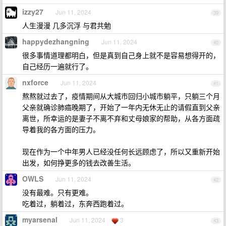
izzy27
Jun 11, 2024
39
人生漫漫 几多沉浮 与君共勉
happydezhangning
Jun 11, 2024
40
很多事情道理都明白，但是真到自己身上就不是容易想得开的，
自己经历一遍就行了。
nxforce
Jun 11, 2024
41
熬熬就过去了，疫情期间从大城市回归小城市躺平，只躺三个月
父亲就确诊肺癌晚期了，开始了一年内无休无止的请假直到父亲
离世，所幸运的是妻子不离不弃和丈母娘家的帮助，从各方面疏
导着我的各方面的压力。
现在作为一个中年男人已经没任何长远顾虑了，所以又重新开始
出发，如何挣更多的钱去改善生活。
OWLS
Jun 11, 2024
42
没有最难。只有更难。
吃着过，躺着过，东奔西跑着过。
myarsenal
Jun 11, 2024
3
43