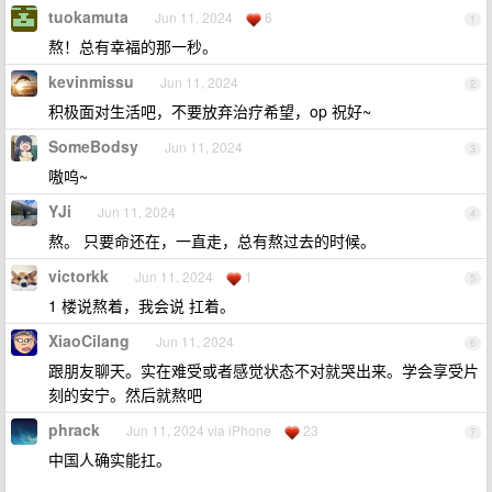
tuokamuta
Jun 11, 2024
6
1
熬！总有幸福的那一秒。
kevinmissu
Jun 11, 2024
2
积极面对生活吧，不要放弃治疗希望，op 祝好~
SomeBodsy
Jun 11, 2024
3
嗷呜~
YJi
Jun 11, 2024
4
熬。 只要命还在，一直走，总有熬过去的时候。
victorkk
Jun 11, 2024
1
5
1 楼说熬着，我会说 扛着。
XiaoCilang
Jun 11, 2024
6
跟朋友聊天。实在难受或者感觉状态不对就哭出来。学会享受片
刻的安宁。然后就熬吧
phrack
Jun 11, 2024 via iPhone
23
7
中国人确实能扛。