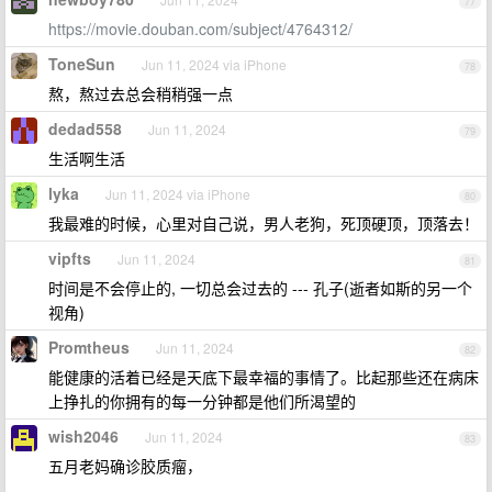
77
https://movie.douban.com/subject/4764312/
ToneSun
Jun 11, 2024 via iPhone
78
熬，熬过去总会稍稍强一点
dedad558
Jun 11, 2024
79
生活啊生活
lyka
Jun 11, 2024 via iPhone
80
我最难的时候，心里对自己说，男人老狗，死顶硬顶，顶落去！
vipfts
Jun 11, 2024
81
时间是不会停止的, 一切总会过去的 --- 孔子(逝者如斯的另一个
视角)
Promtheus
Jun 11, 2024
82
能健康的活着已经是天底下最幸福的事情了。比起那些还在病床
上挣扎的你拥有的每一分钟都是他们所渴望的
wish2046
Jun 11, 2024
83
五月老妈确诊胶质瘤，