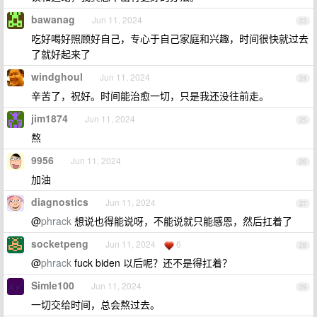
bawanag
Jun 11, 2024
23
吃好喝好照顾好自己，专心于自己家庭和兴趣，时间很快就过去
了就好起来了
windghoul
Jun 11, 2024
24
辛苦了，祝好。时间能治愈一切，只是我还没往前走。
jim1874
Jun 11, 2024
25
熬
9956
Jun 11, 2024
26
加油
diagnostics
Jun 11, 2024
27
@
phrack
想说也得能说呀，不能说就只能感恩，然后扛着了
socketpeng
Jun 11, 2024
6
28
@
phrack
fuck biden 以后呢？还不是得扛着？
Simle100
Jun 11, 2024
29
一切交给时间，总会熬过去。