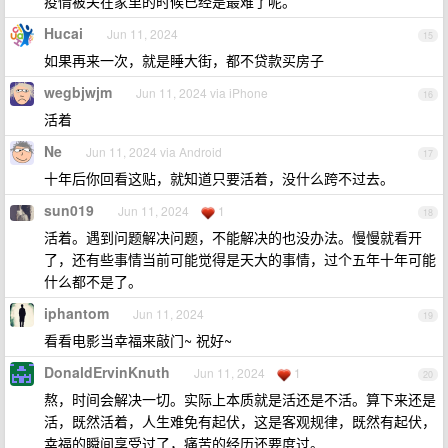
疫情被关在家里的时候已经是最难了呢。
Hucai
Jun 11, 2024
15
如果再来一次，就是睡大街，都不贷款买房子
wegbjwjm
Jun 11, 2024 via iPhone
16
活着
Ne
Jun 11, 2024 via Android
17
十年后你回看这贴，就知道只要活着，没什么跨不过去。
sun019
Jun 11, 2024
1
18
活着。遇到问题解决问题，不能解决的也没办法。慢慢就看开
了，还有些事情当前可能觉得是天大的事情，过个五年十年可能
什么都不是了。
iphantom
Jun 11, 2024
19
看看电影当幸福来敲门~ 祝好~
DonaldErvinKnuth
Jun 11, 2024
1
20
熬，时间会解决一切。实际上本质就是活还是不活。算下来还是
活，既然活着，人生难免有起伏，这是客观规律，既然有起伏，
幸福的瞬间享受过了，痛苦的经历还要度过。