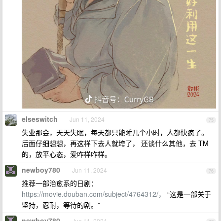
elseswitch
Jun 11, 2024
75
失业那会，天天失眠，每天都只能睡几个小时，人都快疯了。
后面仔细想想，再这样下去人就垮了， 还谈什么其他，去 TM
的，放平心态，爱咋样咋样。
newboy780
Jun 11, 2024
76
推荐一部治愈系的日剧：
https://movie.douban.com/subject/4764312/，
“这是一部关于
坚持，忍耐，等待的剧。”
newboy780
Jun 11, 2024