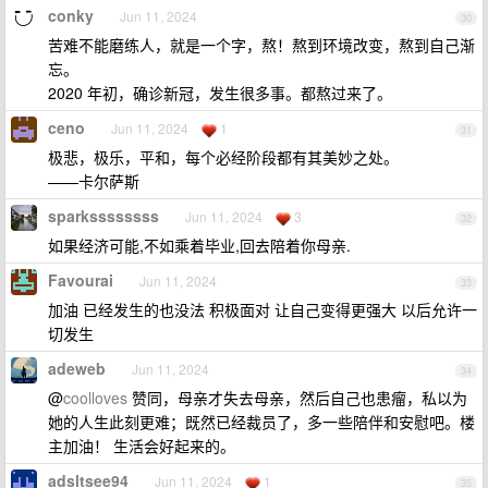
conky
Jun 11, 2024
30
苦难不能磨练人，就是一个字，熬！熬到环境改变，熬到自己渐
忘。
2020 年初，确诊新冠，发生很多事。都熬过来了。
ceno
Jun 11, 2024
1
31
极悲，极乐，平和，每个必经阶段都有其美妙之处。
——卡尔萨斯 ​​​
sparkssssssss
Jun 11, 2024
3
32
如果经济可能,不如乘着毕业,回去陪着你母亲.
Favourai
Jun 11, 2024
33
加油 已经发生的也没法 积极面对 让自己变得更强大 以后允许一
切发生
adeweb
Jun 11, 2024
34
@
coolloves
赞同，母亲才失去母亲，然后自己也患瘤，私以为
她的人生此刻更难；既然已经裁员了，多一些陪伴和安慰吧。楼
主加油！ 生活会好起来的。
adsltsee94
Jun 11, 2024
1
35