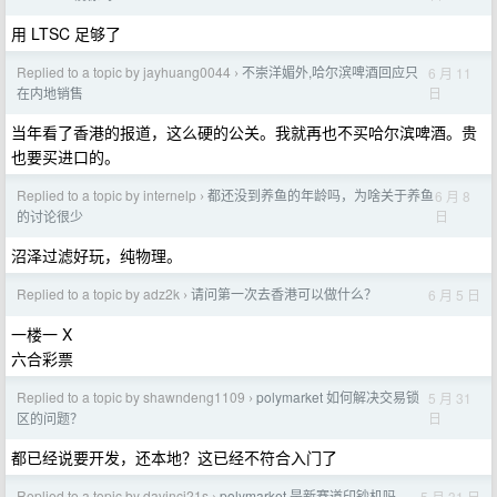
用 LTSC 足够了
Replied to a topic by jayhuang0044
不崇洋媚外,哈尔滨啤酒回应只
6 月 11
›
日
在内地销售
当年看了香港的报道，这么硬的公关。我就再也不买哈尔滨啤酒。贵
也要买进口的。
Replied to a topic by internelp
都还没到养鱼的年龄吗，为啥关于养鱼
6 月 8
›
日
的讨论很少
沼泽过滤好玩，纯物理。
Replied to a topic by adz2k
请问第一次去香港可以做什么？
6 月 5 日
›
一楼一 X
六合彩票
Replied to a topic by shawndeng1109
polymarket 如何解决交易锁
5 月 31
›
日
区的问题？
都已经说要开发，还本地？这已经不符合入门了
Replied to a topic by davinci21s
polymarket 是新赛道印钞机吗
5 月 31 日