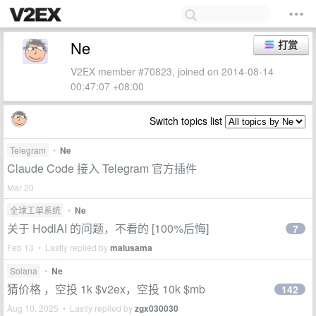
Ne
打赏
V2EX member #70823, joined on 2014-08-14
00:47:07 +08:00
Switch topics list
Telegram
•
Ne
Claude Code 接入 Telegram 官方插件
Mar 20
全球工单系统
•
Ne
关于 HodlAI 的问题，不看的 [100%后悔]
7
Feb 13 • Lastly replied by
malusama
Solana
•
Ne
猜价格 ，空投 1k $v2ex，空投 10k $mb
142
Aug 10, 2025 • Lastly replied by
zgx030030