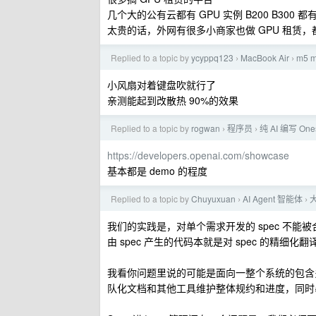
几个大的公有云都有 GPU 实例 B200 B300 都
太贵的话，外网有很多小商家也做 GPU 租赁
Replied to a topic by
ycyppq123
MacBook Air
m5 
›
›
小风扇对着键盘吹就行了
亲测能起到改散热 90%的效果
Replied to a topic by
rogwan
程序员
纯 AI 编写 
›
›
https://developers.openai.com/showcase
基本都是 demo 的程度
Replied to a topic by
Chuyuxuan
AI Agent 智能体
›
›
我们的实践是，对单个需求开发的 spec 不能
由 spec 产生的代码本就是对 spec 的精细
我看你问题里说的可能是面向一整个系统的包含多个
队化文档和其他工具维护整体规约和进度，同时暴