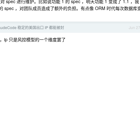
 spec 进行维护。比如说功能 1 的 spec ，明天功能 1 变成了 1.1 ，我
 1 的 spec ，对团队成员造成了额外的负担。有点像 ORM 时代每次数据库
laudeCode 稳定的美国出口 IP 都能被封
Jun 2
道了，ip 只是风控模型的一个维度罢了