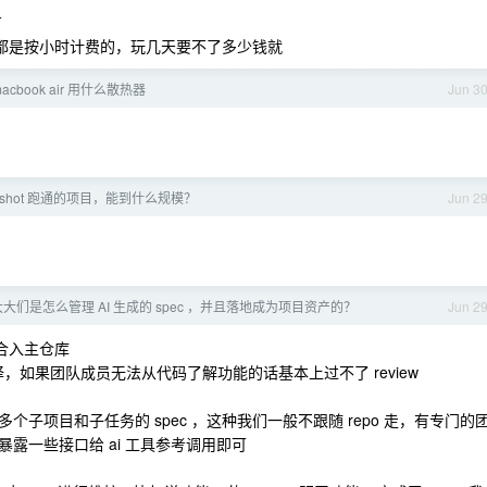
有
，都是按小时计费的，玩几天要不了多少钱就
macbook air 用什么散热器
Jun 3
Oneshot 跑通的项目，能到什么规模？
Jun 2
大大们是怎么管理 AI 生成的 spec ，并且落地成为项目资产的？
Jun 2
被合入主仓库
化翻译，如果团队成员无法从代码了解功能的话基本上过不了 review
子项目和子任务的 spec ，这种我们一般不跟随 repo 走，有专门的
露一些接口给 ai 工具参考调用即可