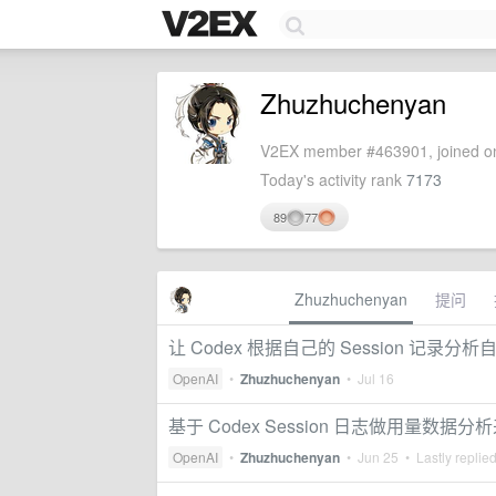
Zhuzhuchenyan
V2EX member #463901, joined on
Today's activity rank
7173
89
77
Zhuzhuchenyan
提问
让 Codex 根据自己的 Session 记录分析自
OpenAI
•
Zhuzhuchenyan
•
Jul 16
基于 Codex Session 日志做用量数
OpenAI
•
Zhuzhuchenyan
•
Jun 25
• Lastly replie