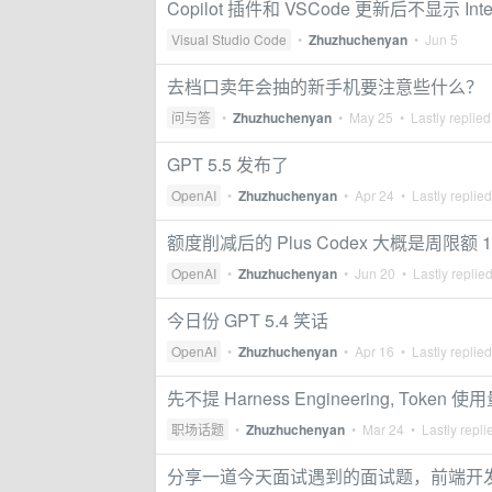
Copilot 插件和 VSCode 更新后不显示 Inte
Visual Studio Code
•
Zhuzhuchenyan
•
Jun 5
去档口卖年会抽的新手机要注意些什么？
问与答
•
Zhuzhuchenyan
•
May 25
• Lastly replie
GPT 5.5 发布了
OpenAI
•
Zhuzhuchenyan
•
Apr 24
• Lastly replie
额度削减后的 Plus Codex 大概是周限额 10
OpenAI
•
Zhuzhuchenyan
•
Jun 20
• Lastly replie
今日份 GPT 5.4 笑话
OpenAI
•
Zhuzhuchenyan
•
Apr 16
• Lastly replie
先不提 Harness Engineering, To
职场话题
•
Zhuzhuchenyan
•
Mar 24
• Lastly repli
分享一道今天面试遇到的面试题，前端开