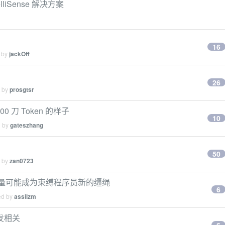
lliSense 解决方案
16
d by
jackOff
26
d by
prosgtsr
0 刀 Token 的样子
10
d by
gateszhang
50
d by
zan0723
ken 使用量可能成为束缚程序员新的缰绳
6
ed by
assilzm
发相关