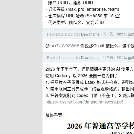
- 账户 UUID 、组织 UUID
- 订阅等级 (max, pro, enterprise, team)
- 仓库远程 URL 哈希 (SHA256 前 16 位)
- 代理类型、团队名、父会话 ID
Replied to a topic by
Dewchame
问与答
为什么 gp
›
›
@
k4x7UW92WE8
你说那个 pdf 链接么，这
Replied to a topic by
Dewchame
问与答
为什么 gp
›
›
2026 年下半年了，还是请拥抱更好的 AI 
使用 Codex ，以 2026 全国一卷为例子
1. 把图片卷子重写成 Latex 格式并检查，得到
2. 禁用联网工具完成卷子的客观题格式，输出同样是
3. 把答案复制到 codex 目录（不在 1 ，
https://rr.yyhutil.com/dataset/answers.pdf
最终答案