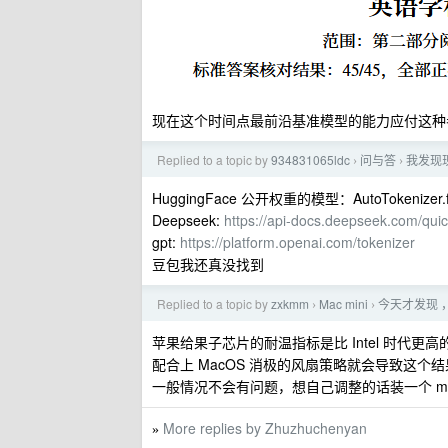
现在这个时间点最前沿基准模型的能力应付这种考
Replied to a topic by
934831065ldc
问与答
我发现现
›
›
HuggingFace 公开权重的模型：AutoTokenizer.from
Deepseek:
https://api-docs.deepseek.com/quic
gpt:
https://platform.openai.com/tokenizer
豆包我还真没找到
Replied to a topic by
zxkmm
Mac mini
今天才发现 ，我
›
›
苹果给果子芯片的耐温指标是比 Intel 时代更高
配合上 MacOS 消极的风扇策略就会导致这
一般情况不会有问题，想自己调整的话装一个 macs f
More replies by Zhuzhuchenyan
»