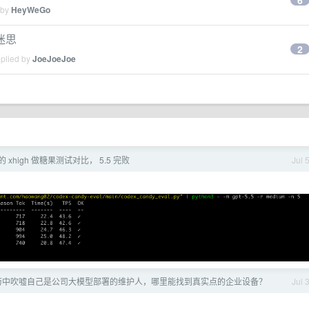
6
 by
HeyWeGo
迷思
2
eplied by
JoeJoeJoe
.4 的 xhigh 做糖果测试对比， 5.5 完败
Jul 
历中吹嘘自己是公司大模型部署的维护人，哪里能找到真实点的企业设备？
Jul 