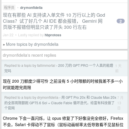
程序员
•
drymonfidelia
现在有那些 AI 支持读入单文件 10 万行以上的 God
Class？试了好几个 AI IDE 都会报错， Gemini 网
2
页版不报错但明显只读了开头 300 行左右
Jan 22 • Lastly replied by
hbprotoss
More topics by drymonfidelia
»
drymonfidelia's recent replies
Replied to a topic by fallimmortal
200 刀的 GPT PRO 一个人真的能蹬
1 天
›
前
完吗
现在 200 刀额度少得可怜 之前没有 5 小时限额的时候我差不多一小
时就能蹬完周限
Replied to a topic by drymonfidelia
用 GPT Pro 20x 和 Claude Max 20x
7 月
›
13
的全部周限额跑 GPT5.6 Sol + Claude Fable 循环迭代，给富有科技做了
日
个官网
Chrome 下会一直闪烁，让 opus 修复了下好像没完全修好，Firefox
不会，Safari 卡得动不了鼠标（鼠标动画帧率太低导致看不见鼠标位