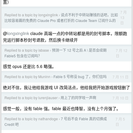
置）
7 月
Replied to a topic by longxinglink
说点不利于中转站赚钱的话吧，比如
›
13
比较容易薅的免费的 Claude Pro 或者打折的 Claude Team 订阅什么的
日
@
longxinglink
claude 高端一点的中转站都是用的封号脚本，限额跑
完运行脚本秒封号退款，然后换卡继续开
Replied to a topic by isbase
预测一下 12 号之后 A \ 是否会续期
7 月 12
›
日
Fable5 包含在订阅吗？
感觉 opus 还是比 5.6 略强。
Replied to a topic by Muninn
Fable 5 号称没 bug 了，你们信吗
7 月 11 日
›
绝对不信，我让他给我游戏 UI 改简洁点，他给我把开始游戏按钮删了
Replied to a topic by lurenjiauser
用上了的同学吱一声啊
7 月 10 日
›
感觉一般，没有 fable 强。fable 最近也降智，没有上个月强了。
Replied to a topic by nathandoge
7 号后不会 Fable 真的切换成
7 月 5
›
日
Credit 吧