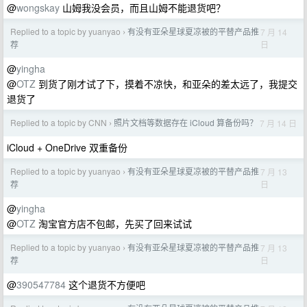
@
wongskay
山姆我没会员，而且山姆不能退货吧？
Replied to a topic by yuanyao
有没有亚朵星球夏凉被的平替产品推
7 月 14
›
日
荐
@
yingha
@
OTZ
到货了刚才试了下，摸着不凉快，和亚朵的差太远了，我提交
退货了
Replied to a topic by CNN
照片文档等数据存在 iCloud 算备份吗？
7 月 14 日
›
iCloud + OneDrive 双重备份
Replied to a topic by yuanyao
有没有亚朵星球夏凉被的平替产品推
7 月 13
›
日
荐
@
yingha
@
OTZ
淘宝官方店不包邮，先买了回来试试
Replied to a topic by yuanyao
有没有亚朵星球夏凉被的平替产品推
7 月 13
›
日
荐
@
390547784
这个退货不方便吧