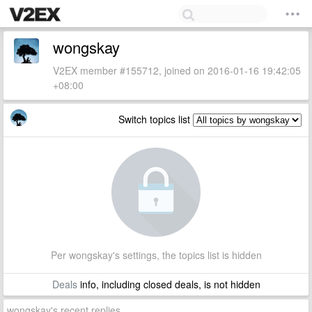
wongskay
V2EX member #155712, joined on 2016-01-16 19:42:05
+08:00
Switch topics list
Per wongskay's settings, the topics list is hidden
Deals
info, including closed deals, is not hidden
wongskay's recent replies