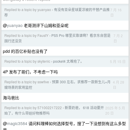
Replied to a topic by yuanyao
有没有亚朵星球夏凉被的平替产品推
7 月 16
›
日
荐
@
yuanyao
老哥测评下山姆和亚朵呢
Replied to a topic by FaustY
PS5 Pro 哪里买靠谱啊？看京东自营是
7 月 2
›
日
国行还没货
pdd 的百亿补贴也没有了
Replied to a topic by skytenlc
pocket4 太难抢了。
5 月 15 日
›
4P 发布了哥们，不考虑一下吗
Replied to a topic by sswfive
预算 300 左右，求推荐一款新生儿+月
4 月 28
›
日
嫂场景的家用监控
海马爸比
Replied to a topic by 571002217222
新晋奶爸， 618 活动要开
2025 年 5 月
›
20 日
始了，有什么带娃好物推荐吗
@
magic3584
请问料理棒如何选择型号，搜了一下没想到有这么多型
号