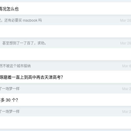
情况怎么也
，还有必要买 macbook 吗
Mar 2
，甚至想到了一了百了，求劝。
Mar 2
年依然不被这个城市接纳
Mar 
琢磨着一直上到高中再去天津高考？
了一场梦一样
Mar 
多 30 个？
了一场梦一样
Mar 