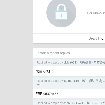
Per unmois's
Deals
info,
unmois's recent replies
Replied to a topic by
LittleYe233
职场话题
年前被裁
›
›
鸿蒙大佬！！
Replied to a topic by
l534891619
推广
[压力测试] C
›
›
会员
FRE-0547a438
Replied to a topic by
chenuu
问与答
有在石家庄工
›
›