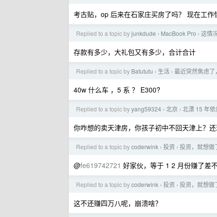
考古贴，op 后来在石家庄买房了吗？ 现在工作
Replied to a topic by
junkdude
MacBook Pro
这情况
›
›
存款有多少，大礼包又有多少，合计合计
Replied to a topic by
Batututu
生活
最近突然焦虑了
›
›
40w 什么车 ，5 系 ？ E300?
Replied to a topic by
yang59324
北京
北漂 15 
›
›
你咋想的卖天津房，你孩子初中不回天津上？还
Replied to a topic by
coderwink
投资
投资，就想做
›
›
@
fe619742721
好家伙，等于 1 2 月份赚了差不
Replied to a topic by
coderwink
投资
投资，就想做
›
›
这不还赚四万八呢，崩溃啥？