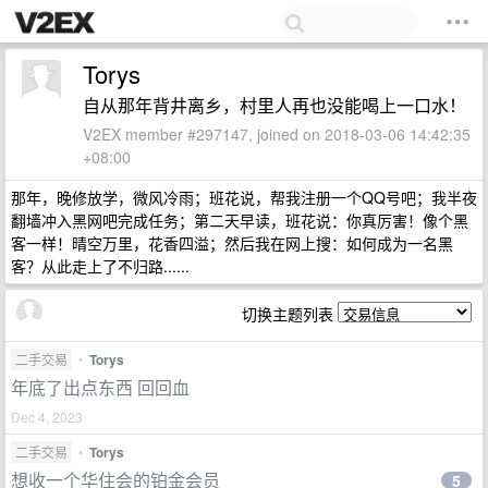
Torys
自从那年背井离乡，村里人再也没能喝上一口水！
V2EX member #297147, joined on 2018-03-06 14:42:35
+08:00
那年，晚修放学，微风冷雨；班花说，帮我注册一个QQ号吧；我半夜
翻墙冲入黑网吧完成任务；第二天早读，班花说：你真厉害！像个黑
客一样！晴空万里，花香四溢；然后我在网上搜：如何成为一名黑
客？从此走上了不归路......
切换主题列表
二手交易
•
Torys
年底了出点东西 回回血
Dec 4, 2023
二手交易
•
Torys
想收一个华住会的铂金会员
5