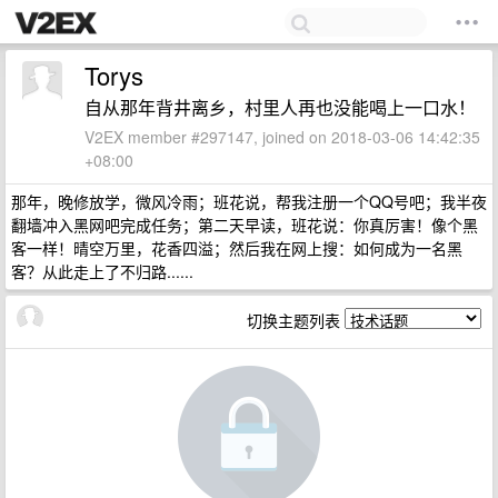
Torys
自从那年背井离乡，村里人再也没能喝上一口水！
V2EX member #297147, joined on 2018-03-06 14:42:35
+08:00
那年，晚修放学，微风冷雨；班花说，帮我注册一个QQ号吧；我半夜
翻墙冲入黑网吧完成任务；第二天早读，班花说：你真厉害！像个黑
客一样！晴空万里，花香四溢；然后我在网上搜：如何成为一名黑
客？从此走上了不归路......
切换主题列表