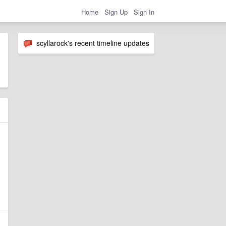
Home
Sign Up
Sign In
scyllarock's recent timeline updates