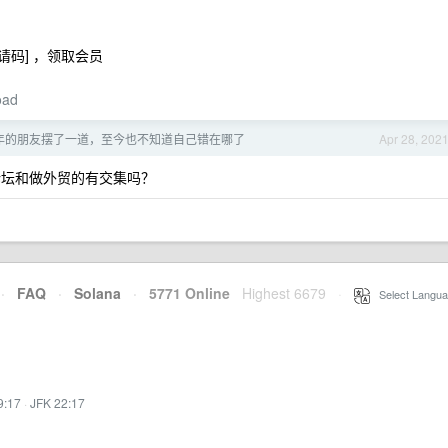
入邀请码] ，领取会员
oad
年的朋友摆了一道，至今也不知道自己错在哪了
Apr 28, 202
论坛和做外贸的有交集吗？
·
FAQ
·
Solana
·
5771 Online
Highest 6679
·
Select Langua
9:17
·
JFK 22:17