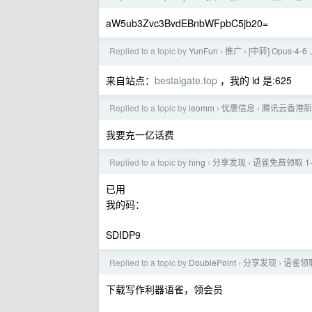
aW5ub3Zvc3BvdEBnbWFpbC5jb20=
Replied to a topic by
YunFun
推广
[中转] Opus-
›
›
来自站点：
bestaigate.top
，我的 id 是:625
Replied to a topic by
leomm
优惠信息
腾讯云香港新加坡
›
›
我要充一亿话费
Replied to a topic by
hing
分享发现
语雀免费领取 1-
›
›
已用
我的码：
SDIDP9
Replied to a topic by
DoublePoint
分享发现
语雀领
›
›
下载写作利器语雀，领会员