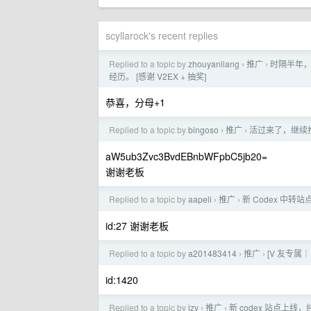
scyllarock's recent replies
Replied to a topic by
zhouyanliang
推广
时隔半年，
›
›
经历。 [感谢 V2EX + 抽奖]
恭喜，分母+1
Replied to a topic by
bingoso
推广
活过来了，继续推广
›
›
aW5ub3Zvc3BvdEBnbWFpbC5jb20=
谢谢老板
Replied to a topic by
aapeli
推广
新 Codex 中转站
›
›
id:27 谢谢老板
Replied to a topic by
a201483414
推广
[V 友专属｜
›
›
id:1420
Replied to a topic by
izv
推广
新 codex 站点上线，纯
›
›