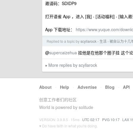
邀请码：SDIDP9
打开语雀 App ，进入 [我] - [活动福利] - [输
App 下载地址：
https://www.yuque.com/downl
Replied to a topic by
scyllarock
生活
被自认为十几
›
›
@
supercaizehua
挂他是在他那个圈子挂 这个
More replies by scyllarock
»
About
·
Help
·
Advertise
·
Blog
·
API
创意工作者们的社区
World is powered by solitude
VERSION: 3.9.8.5 · 15ms ·
UTC 02:17
·
PVG 10:17
·
LAX 1
♥ Do have faith in what you're doing.