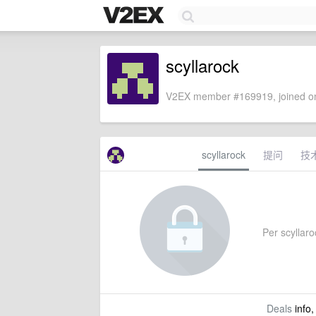
scyllarock
V2EX member #169919, joined on
scyllarock
提问
技
Per scyllaroc
Deals
info,