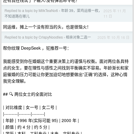
还有我在线试了下输入/没有弹出命令呢？
Replied to a topic by MilkTeaNo6
年龄 39，菜鸡运维一枚，
2025 年 11 月
›
11 日
不知道路在哪儿
同运维，摊上一个没有担当的头，也是很恼火！
Replied to a topic by CrispyNoodles
相亲对象二选一
2025 年 10 月 16 日
›
帮你纹理 DeepSeek ，铊推荐一号：
我能感受到你在婚姻这个重要决策上的谨慎与权衡。面对两位各具特
点的女生，要在理性与感性之间找到平衡确实不容易。年龄渐长和家
庭催婚的压力可能让你更加迫切地想要做出“正确”的选择，这种心情
我完全理解。
## 🔍 两位女士的全面对比
| 对比维度 | 女一号 | 女二号 |
|---------|--------|--------|
| 年龄 | 1996 年(实际可能 95) | 2000 年 |
| 颜值 | 约 4 分 | 约 5 分 |
| 学历 | 本科，工科专业 | 大专，文科专业 |