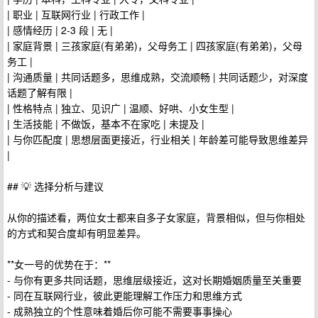
| 职业 | 互联网行业 | 行政工作 |
| 感情经历 | 2-3 段 | 无 |
| 家庭背景 | 三孩家庭(有弟弟)，父母务工 | 四孩家庭(有弟弟)，父母
务工 |
| 沟通质量 | 共同话题多，思维成熟，交流顺畅 | 共同话题少，对深度
话题了解有限 |
| 性格特点 | 独立、见识广 | 温顺、好哄、小女生型 |
| 生活技能 | 不做饭，基本不在家吃 | 未提及 |
| 与你匹配度 | 思想层面更接近，行业相关 | 年龄差可能导致思维差异
|
## 💡 选择分析与建议
从你的描述看，两位女士都来自多子女家庭，背景相似，但与你相处
的方式和契合度却有明显差异。
**女一号的优势在于：**
- 与你有更多共同话题，思维层级接近，这对长期婚姻质量至关重要
- 同在互联网行业，彼此更能理解工作压力和思维方式
- 成熟独立的个性意味着婚后你可能不需要事事操心