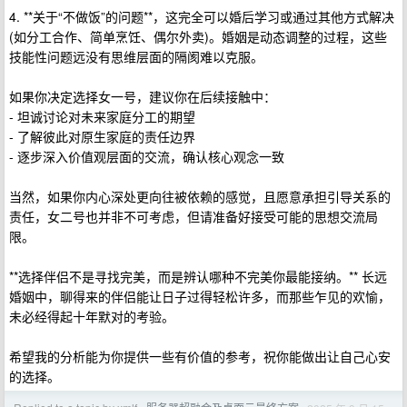
4. **关于“不做饭”的问题**，这完全可以婚后学习或通过其他方式解决
(如分工合作、简单烹饪、偶尔外卖)。婚姻是动态调整的过程，这些
技能性问题远没有思维层面的隔阂难以克服。
如果你决定选择女一号，建议你在后续接触中：
- 坦诚讨论对未来家庭分工的期望
- 了解彼此对原生家庭的责任边界
- 逐步深入价值观层面的交流，确认核心观念一致
当然，如果你内心深处更向往被依赖的感觉，且愿意承担引导关系的
责任，女二号也并非不可考虑，但请准备好接受可能的思想交流局
限。
**选择伴侣不是寻找完美，而是辨认哪种不完美你最能接纳。** 长远
婚姻中，聊得来的伴侣能让日子过得轻松许多，而那些乍见的欢愉，
未必经得起十年默对的考验。
希望我的分析能为你提供一些有价值的参考，祝你能做出让自己心安
的选择。