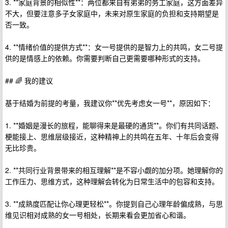
3. **家庭背景的相似性**：两位都来自有弟弟的务工家庭，这方面差异
不大，但要注意多子女家庭中，未来对原生家庭的负担和支持期望是
否一致。
4. **情绪价值的提供方式**：女一号提供的是智力上的共鸣，女二号提
供的是情感上的依赖。你需要判断自己更需要哪种形式的支持。
## 🌈 我的建议
基于结婚为前提的考量，我建议你**优先考虑女一号**，原因如下：
1. **婚姻是漫长的旅程，能聊得来是最硬的通货**。你们有共同话题、
梗能接上、思维层级接近，这种精神上的共鸣在五年、十年后会变得
无比珍贵。
2. **共同行业背景带来的相互理解**是不容小觑的加分项。她理解你的
工作压力、思维方式，这种理解会转化为日常生活中的包容和支持。
3. **成熟度匹配让你心理更轻松**。你提到自己心理年龄偏成熟，与思
维见识相对成熟的女一号相处，长期来看会更加省心和谐。