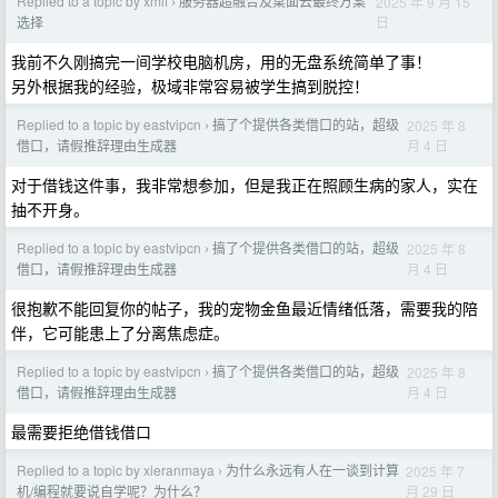
Replied to a topic by xmlf
服务器超融合及桌面云最终方案
2025 年 9 月 15
›
日
选择
我前不久刚搞完一间学校电脑机房，用的无盘系统简单了事！
另外根据我的经验，极域非常容易被学生搞到脱控！
Replied to a topic by eastvipcn
搞了个提供各类借口的站，超级
2025 年 8
›
月 4 日
借口，请假推辞理由生成器
对于借钱这件事，我非常想参加，但是我正在照顾生病的家人，实在
抽不开身。
Replied to a topic by eastvipcn
搞了个提供各类借口的站，超级
2025 年 8
›
月 4 日
借口，请假推辞理由生成器
很抱歉不能回复你的帖子，我的宠物金鱼最近情绪低落，需要我的陪
伴，它可能患上了分离焦虑症。
Replied to a topic by eastvipcn
搞了个提供各类借口的站，超级
2025 年 8
›
月 4 日
借口，请假推辞理由生成器
最需要拒绝借钱借口
Replied to a topic by xieranmaya
为什么永远有人在一谈到计算
2025 年 7
›
月 29 日
机/编程就要说自学呢？为什么？