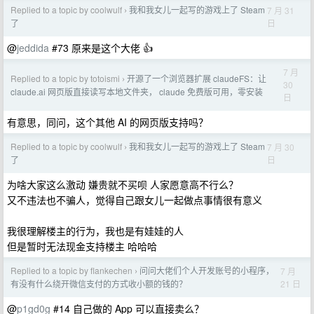
Replied to a topic by coolwulf
我和我女儿一起写的游戏上了 Steam
7 月 31
›
日
了
@
jeddida
#73 原来是这个大佬 👍
7 月
Replied to a topic by totoismi
开源了一个浏览器扩展 claudeFS：让
›
30
claude.ai 网页版直接读写本地文件夹， claude 免费版可用，零安装
日
有意思，同问，这个其他 AI 的网页版支持吗？
Replied to a topic by coolwulf
我和我女儿一起写的游戏上了 Steam
7 月 30
›
日
了
为啥大家这么激动 嫌贵就不买呗 人家愿意高不行么？
又不违法也不骗人，觉得自己跟女儿一起做点事情很有意义
我很理解楼主的行为，我也是有娃娃的人
但是暂时无法现金支持楼主 哈哈哈
Replied to a topic by flankechen
问问大佬们个人开发账号的小程序，
7 月
›
21 日
有没有什么绕开微信支付的方式收小额的钱的？
@
p1gd0g
#14 自己做的 App 可以直接卖么？