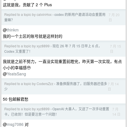
这就是我，贡献了 2 个 Plus
Replied to a topic by calvinHxx
codex 的新用户邀请活动会重置用
7 月 20
›
日
量嘛？
@
thinkm
我的一个土区的账号就是这样封的
Replied to a topic by xyz8899
现在 26 年 7 月 15 日早上 6 点，
7 月 15
›
日
Codex 又重置了！
我就是之前不努力，一直没实现重置前蹬完，昨天第一次实现，有点
小小的幸福感🥹
@
YeatsSang
Replied to a topic by CodersZzz
准备换服务器了，旧服务器还值多
7 月 14
›
日
少
50 包邮解君愁
Replied to a topic by xyz8899
OpenAI 大善人，又送了一次手动重置
7 月
›
14 日
卡，已收到！但是要注意一个问题！
@
msg7086
对