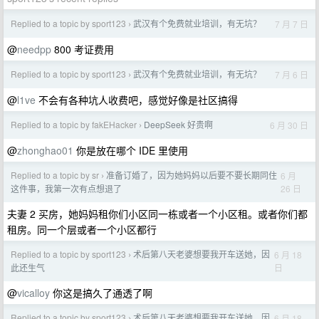
Replied to a topic by sport123
武汉有个免费就业培训，有无坑？
7 月 7 日
›
@
needpp
800 考证费用
Replied to a topic by sport123
武汉有个免费就业培训，有无坑？
7 月 6 日
›
@
l1ve
不会有各种坑人收费吧，感觉好像是社区搞得
Replied to a topic by fakEHacker
DeepSeek 好贵啊
6 月 30 日
›
@
zhonghao01
你是放在哪个 IDE 里使用
Replied to a topic by sr
准备订婚了，因为她妈妈以后要不要长期同住
6 月
›
26 日
这件事，我第一次有点想退了
夫妻 2 买房，她妈妈租你们小区同一栋或者一个小区租。或者你们都
租房。同一个层或者一个小区都行
Replied to a topic by sport123
术后第八天老婆想要我开车送她，因
6 月 18
›
日
此还生气
@
vicalloy
你这是搞久了通透了啊
Replied to a topic by sport123
术后第八天老婆想要我开车送她，因
6 月 18
›