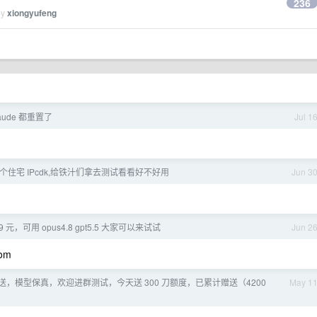
236
by
xiongyufeng
laude 都重置了
Jul 1
住宅 IPcdk,给铁汁们拿去测试看看好不好用
Jun 3
9 元，可用 opus4.8 gpt5.5 大家可以来试试
Jun 2
com
送，模型保真，欢迎进群测试，今天送 300 刀额度，已累计赠送（4200
May 1