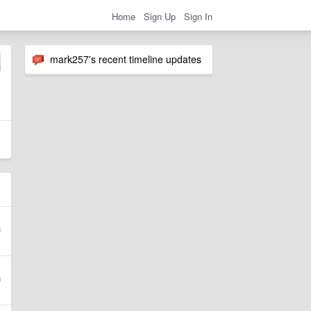
Home
Sign Up
Sign In
mark257's recent timeline updates