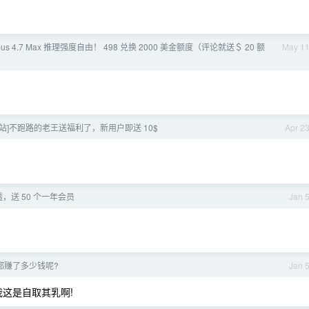
pus 4.7 Max 推理强度自由！ 498 兑换 2000 美金额度（评论就送＄ 20 额
May 1
中转站]不跑路的老王送福利了，新用户即送 10$
Apr 2
，送 50 个一年会员
Jan 
们都赚了多少钱呢?
Jan 
我这是自取其乳啊!