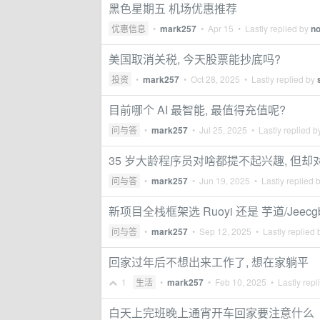
黑色星期五 机场优惠推荐
优惠信息
•
mark257
•
Apr 15
• Lastly replied by
n
美国取消关税, 今天股票能抄底吗?
投资
•
mark257
•
Oct 28, 2025
• Lastly replied by
目前哪个 AI 最智能, 最值得充值呢?
问与答
•
mark257
•
Jul 25, 2025
• Lastly replied 
35 岁大龄程序员对啥都提不起兴趣, 但却
问与答
•
mark257
•
Jun 19, 2025
• Lastly replied 
新项目全栈框架选 Ruoyi 还是 芋道/Jeecgb
问与答
•
mark257
•
Sep 12, 2025
• Lastly replied
回家过年后不想出来工作了, 想在家躺平
1
生活
•
mark257
•
Feb 10, 2025
• Lastly repl
白天上完班晚上通宵开车回家要注意什么