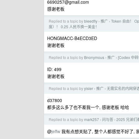
6690257@gmail.com
感谢老板
Replied to a topic by
bleedfly
推广
Token 自由！ O
›
›
度）！ 0.25 人民币换一美金！
HONGMACC-B4ECD3ED
谢谢老板
Replied to a topic by
Bnonymous
推广
[Codex 
›
›
ID: 499
谢谢老板
Replied to a topic by
yisier
推广
无需实名的内网穿透
›
›
d37800
都多这么多了也不差我一个, 感谢老板 哈哈
Replied to a topic by
mark257
问与答
2025 兄弟
›
›
@
jeffw
我有点想关贴了, 整个人都感觉不好了, 