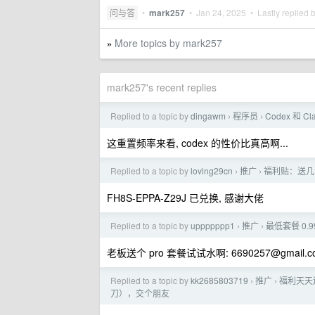
问与答
•
mark257
•
Jan 24, 2025
• Lastly replied 
More topics by mark257
»
mark257's recent replies
Replied to a topic by
dingawm
程序员
Codex 和 C
›
›
这重置频率来看, codex 的性价比真高啊...
Replied to a topic by
loving29cn
推广
福利贴：送几个
›
›
FH8S-EPPA-Z29J 已兑换, 感谢大佬
Replied to a topic by
uppppppp1
推广
最低套餐 0.9
›
›
老板送个 pro 套餐试试水啊:
6690257@gmail.
Replied to a topic by
kk2685803719
推广
福利天天
›
›
刀），交个朋友