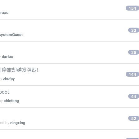
154
oraxu
33
systemGuest
26
by
darluc
对摩旅却越发强烈!
144
by
zhufpy
oot
44
 by
chinfeng
52
ied by
ningxing