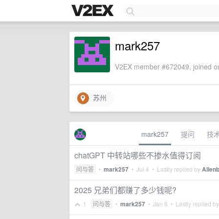
mark257
V2EX member #672049, joined on
苏州
mark257
提问
技
chatGPT 中转站哪些不掺水值得订阅
问与答
•
mark257
•
Jul 4
• Lastly replied by
Allen
2025 兄弟们都赚了多少钱呢?
1
问与答
•
mark257
•
Jan 6
• Lastly replied b