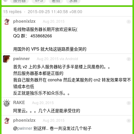
服务器
VPS
暑假
求解
15 replies
•
2015-09-25 11:40:58 +08:00
phoenixlzx
Aug 20, 2015
1
毛线物语服务器长期开放欢迎来玩(
QQ 群： 453868266
用国外的 VPS 就大陆这链路质量会哭的
pwinner
Aug 20, 2015 via Android
2
首先 v2 上的多人服务器帖子多半是楼上凤凰卷的。。
然后服务器基本都是正版的
我自己服务器开在 conoha 然后走某服务的 cn2 转发效果非常不
错成本也低
反正就是独乐乐不如众乐乐。。
RAKE
Aug 20, 2015
3
阿里云。。。几个人还是能承受住的
phoenixlzx
Aug 20, 2015
4
@
pwinner
别这样.. 卷一共没发过几个帖子