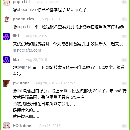
popu111
Aug 23, 2015
10
@
phoenixlzx
你已经基本包了 MC 节点了
phoenixlzx
Aug 23, 2015
11
@
popu111
不...还是很希望看到别的服务器在这里发宣传贴的(
libi
Aug 28, 2015
12
来试试我的服务器呀.. 今天域名刚备案通过,欢迎新人一起来玩..
minecraft0.com
libi
Aug 28, 2015
13
@
pwinner
请问下 cn2 转发具体是指什么呢?? 可以发个链接看
看吗
pwinner
Aug 28, 2015 via Android
14
@
libi
电信出口捉急，晚上高峰时段丢包都快 30%了，走 cn2 转
发就是精品网，丢包率瞬间只有 5%左右
当然我服务器在日本所以才会用。。
链接什么的。。
就是微林啊。。
SCGabriel
Sep 25, 2015
15