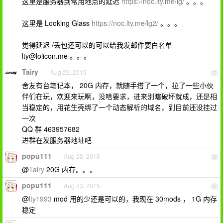
这里是服务器到常用地点的延迟
https://noc.lty.me/lg/
。。。
这里是 Looking Glass
https://noc.lty.me/lg2/
。。。
觉得延迟 /丢包还可以的可以给我发邮件要白名单
lty@lolicon.me
。。。
Tairy
Aug 22, 2015
7
舍友有台笔记本， 20G 内存，就随手搭了一个，拉了一些小伙
伴们在玩，欢迎来玩啊，没啥要求，进来别瞎破坏就成，还是相
当稳定的，用花生壳绑了一个动态解析的域名，到目前还没挂过
一次
QQ 群 463957682
进群在发服务器地址吧
popu111
Aug 23, 2015
8
@
Tairy
20G 内存。。。
popu111
Aug 23, 2015
9
@
lty1993
mod 用的少还是可以的，我现在 30mods ， 1G 内存
稳定