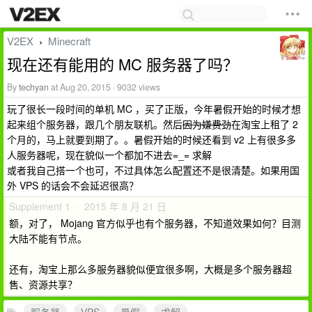
V2EX
Minecraft
›
现在还有能用的 MC 服务器了吗？
By
techyan
at Aug 20, 2015 · 9032 views
玩了很长一段时间的单机 MC ，买了正版，今年暑假开始的时候才想
起来组个服务器，跟几个朋友联机。然后
因为嫌费劲
在淘宝上租了 2
个月的，马上就要到期了。。暑假开始的时候还看到 v2 上有很多多
人服务器呢，现在貌似一个都加不进去=_= 求解
或者我自己搭一个也可，不过具体怎么配置还不是很清楚。如果用国
外 VPS 的话会不会延迟很高？
Supplement 1 · 2015 年 8 月 21 日
额，对了， Mojang 官方似乎也有个服务器，不知道效果如何？目测
大陆不能有节点。
还有，淘宝上那么多服务器貌似便宜很多啊，大概是多个服务器超
售、资源共享？