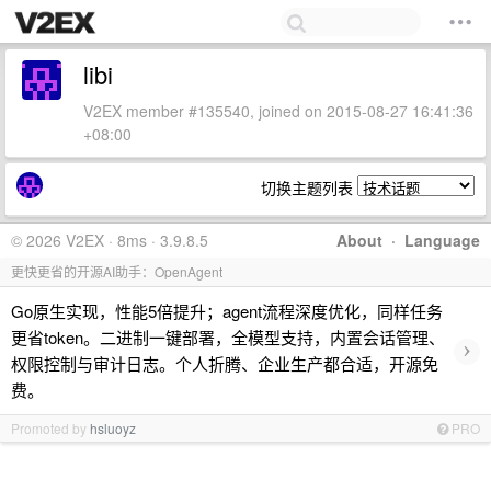
libi
V2EX member #135540, joined on 2015-08-27 16:41:36
+08:00
切换主题列表
© 2026 V2EX · 8ms · 3.9.8.5
About
·
Language
更快更省的开源AI助手：OpenAgent
Go原生实现，性能5倍提升；agent流程深度优化，同样任务
更省token。二进制一键部署，全模型支持，内置会话管理、
›
权限控制与审计日志。个人折腾、企业生产都合适，开源免
费。
Promoted by
hsluoyz
PRO