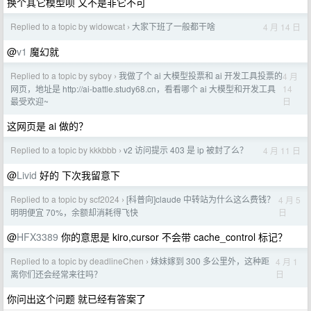
换个其它模型呗 又不是非它不可
Replied to a topic by widowcat
大家下班了一般都干啥
4 月 14 日
›
@
v1
魔幻就
Replied to a topic by syboy
我做了个 ai 大模型投票和 ai 开发工具投票的
4 月
›
14
网页，地址是 http://ai-battle.study68.cn，看看哪个 ai 大模型和开发工具
日
最受欢迎~
这网页是 ai 做的？
Replied to a topic by kkkbbb
v2 访问提示 403 是 ip 被封了么？
4 月 11 日
›
@
Livid
好的 下次我留意下
Replied to a topic by scf2024
[科普向]claude 中转站为什么这么费钱？
4 月 5
›
日
明明便宜 70%，余额却消耗得飞快
@
HFX3389
你的意思是 kiro,cursor 不会带 cache_control 标记？
Replied to a topic by deadlineChen
妹妹嫁到 300 多公里外，这种距
4 月 1
›
日
离你们还会经常来往吗？
你问出这个问题 就已经有答案了