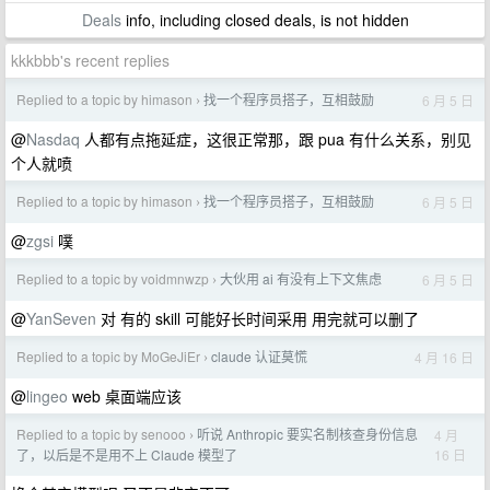
Deals
info, including closed deals, is not hidden
kkkbbb's recent replies
Replied to a topic by himason
找一个程序员搭子，互相鼓励
6 月 5 日
›
@
Nasdaq
人都有点拖延症，这很正常那，跟 pua 有什么关系，别见
个人就喷
Replied to a topic by himason
找一个程序员搭子，互相鼓励
6 月 5 日
›
@
zgsi
噗
Replied to a topic by voidmnwzp
大伙用 ai 有没有上下文焦虑
6 月 5 日
›
@
YanSeven
对 有的 skill 可能好长时间采用 用完就可以删了
Replied to a topic by MoGeJiEr
claude 认证莫慌
4 月 16 日
›
@
lingeo
web 桌面端应该
Replied to a topic by senooo
听说 Anthropic 要实名制核查身份信息
4 月
›
16 日
了，以后是不是用不上 Claude 模型了