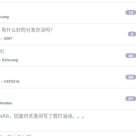
15
kcong
+），有什么好的分发办法吗？
2
 by
2067
到）
46
by
Kirkcong
59
 by
VXF2016
57
Rendex
NAS，回复时无意间写了首打油诗。。。