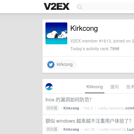
Kirkcong
V2EX member #1613, joined on 2
Today's activity rank
7998
kirkcong
Kirkcong
提问
技
fnos 的漏洞如何防范？
问与答
•
Kirkcong
•
Feb 2
• Lastly replied by
cctv
貌似 windows 越来越不注重用户体验了
问与答
•
Kirkcong
•
Jan 30
• Lastly replied by
LuJ