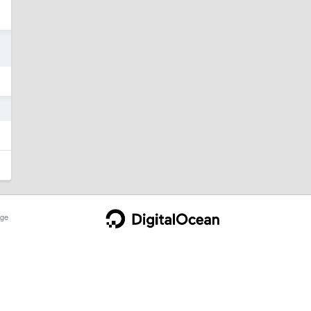
6
6
ge