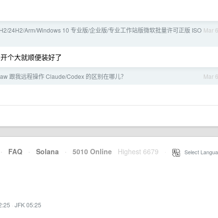
 25H2/24H2/Arm/Windows 10 专业版/企业版/专业工作站版微软批量许可正版 ISO
Mar 
影开个大就顺便装好了
law 跟我远程操作 Claude/Codex 的区别在哪儿？
Mar 
·
FAQ
·
Solana
·
5010 Online
Highest 6679
·
Select Langua
2:25
·
JFK 05:25