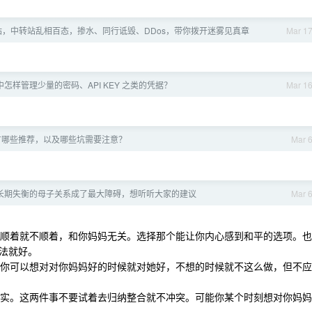
，中转站乱相百态，掺水、同行诋毁、DDos，带你拨开迷雾见真章
Mar 1
怎样管理少量的密码、API KEY 之类的凭据？
Mar 1
有哪些推荐，以及哪些坑需要注意？
Mar 
但长期失衡的母子关系成了最大障碍，想听听大家的建议
Mar 
不想顺着就不顺着，和你妈妈无关。选择那个能让你内心感到和平的选项。也
法就好。
音，你可以想对对你妈妈好的时候就对她好，不想的时候就不这么做，但不应
是事实。这两件事不要试着去归纳整合就不冲突。可能你某个时刻想对你妈妈