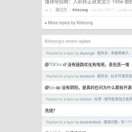
懂球帝招聘：入职转正就发至少 100w 
3
酷工作
•
Kirkcong
•
Jun 21, 2017
• Lastly re
More topics by Kirkcong
»
Kirkcong's recent replies
Replied to a topic by
skylong8
程序员
求推荐梯子，
›
›
@
TGOcc
cf 没有链路优化有啥用，丢包丢一堆
Replied to a topic by
blackantt
程序员
似乎开源项目
›
›
@
fyq
op 没有阴阳，是真的在问为什么那些开源项目
Replied to a topic by
cincout
反馈
铜币能增加交易系
›
›
洗钱？
Replied to a topic by
diveIntoWork
情感问题
​写一
›
›