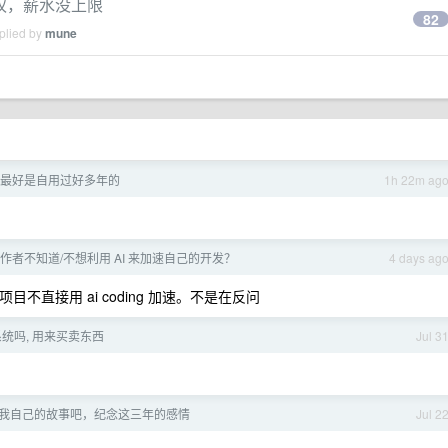
期权，薪水没上限
82
plied by
mune
最好是自用过好多年的
1h 22m ag
作者不知道/不想利用 AI 来加速自己的开发？
4 days ag
不直接用 ai coding 加速。不是在反问
统吗, 用来买卖东西
Jul 3
个我自己的故事吧，纪念这三年的感情
Jul 2