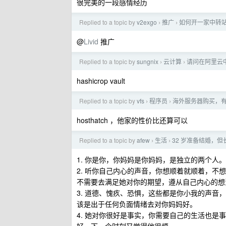
很完美的一段感情经历
Replied to a topic by
v2exgo
推广
如何开一家中转站
›
›
@
Livid
推广
Replied to a topic by
sungnix
云计算
请问在阿里云中
›
›
hashicrop vault
Replied to a topic by
vfs
程序员
海外服务器购买，
›
›
hosthatch ，他家的性价比还算可以
Replied to a topic by
afew
生活
32 岁准备结婚，
›
›
1. 你是你，你妈妈是你妈妈，是独立的两个人。
2. 听你自己内心的声音，你想顺着就顺着，
不需要去满足她对你的期望，遵从自己内心的想
3. 道德、愧疚、恐惧，这些都是你小我的声
该是出于任何负面情绪去对你妈妈好。
4. 她对你很好是事实，你需要自己的生活也