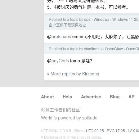
好，下一个时刻又觉得他很烦。
5. 《被讨厌的勇气》是一本书，可以参考。
Replied to a topic by
ope
Windows
Windows 11
›
›
企业直供下载镜像地址
@
profchaos
emmm,不用吧，太麻烦了，让黑
Replied to a topic by
xiaotianhu
OpenClaw
OpenC
›
›
@
anyChris
fomo 是啥？
More replies by Kirkcong
»
About
·
Help
·
Advertise
·
Blog
·
API
创意工作者们的社区
World is powered by solitude
VERSION: 3.9.8.5 · 26ms ·
UTC 09:25
·
PVG 17:25
·
LAX 0
♥ Do have faith in what you're doing.