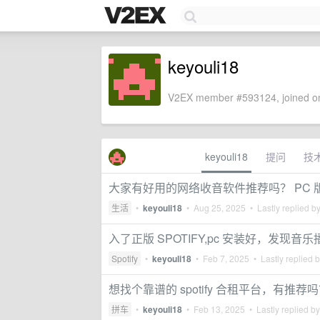
keyouli18
V2EX member #593124, joined on
keyouli18
提问
技
大家有好用的网络收音软件推荐吗？ PC 
生活
•
keyouli18
•
Aug 25, 2025
• Lastly replied b
入了正版 SPOTIFY,pc 安装好，发现音
Spotify
•
keyouli18
•
Feb 7, 2025
• Lastly replied 
想找个靠谱的 spotify 合租平台，有推荐
拼车
•
keyouli18
•
Feb 13, 2025
• Lastly replied b