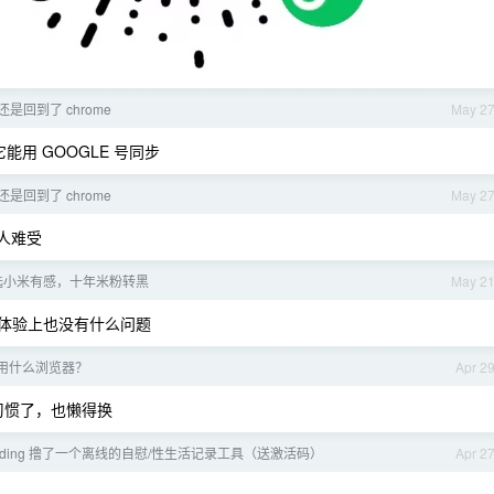
是回到了 chrome
May 2
用 GOOGLE 号同步
是回到了 chrome
May 2
人难受
选小米有感，十年米粉转黑
May 2
，体验上也没有什么问题
用什么浏览器？
Apr 2
习惯了，也懒得换
 Coding 撸了一个离线的自慰/性生活记录工具（送激活码）
Apr 2