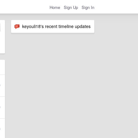
Home
Sign Up
Sign In
keyouli18's recent timeline updates