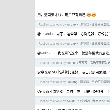
用，这两天才线，用户只有自己
Replied to a topic by
xuromky
浏览器
兜兜转转最终还
›
›
@
keyouli18
对了，这些第三方浏览器，好像就它能
Replied to a topic by
xuromky
浏览器
兜兜转转最终还
›
›
@
wulin2008
我也用的这个，就是年更就有点让
Replied to a topic by
memos
买买买
看选苹果还是
›
›
安卓说是 VO 的系统比较好，我自己是用荣耀
Replied to a topic by
Lantang
浏览器
兄弟们平常都
›
›
Cent 百分浏览器，虽然年更，但是用好多年，
Replied to a topic by
aokirin
分享创造
我用 Vibe
›
›