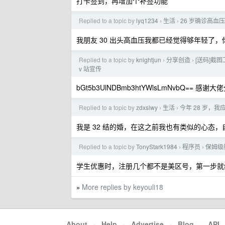
打卡签到，再增加个补签功能
Replied to a topic by
lyq1234
生活
26 岁确诊高血
›
›
我朋友 30 出头高血压我都已经觉得够年轻了
Replied to a topic by
knightjun
分享创造
[送码]截
›
›
v 站宣传
bGt5b3UlNDBmb3htYWlsLmNvbQ== 感谢大
Replied to a topic by
zdxslwy
生活
今年 28 岁，
›
›
我是 32 结的婚，在这之前我也有类似的心态
Replied to a topic by
TonyStark1984
程序员
保姆级教
›
›
学生优惠时，注册几个都不是美区号，第一步就
More replies by keyouli18
»
About
·
Help
·
Advertise
·
Blog
·
API