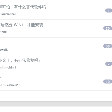
文件体量大得可怕，有什么替代软件吗
1
y
suibianzai
然要 WIN11 才能安装
30
by
nbk
58
ewalk
成英文了，有办法修复吗？
7
ied by
chinni
？
10
ed by
keyouli18