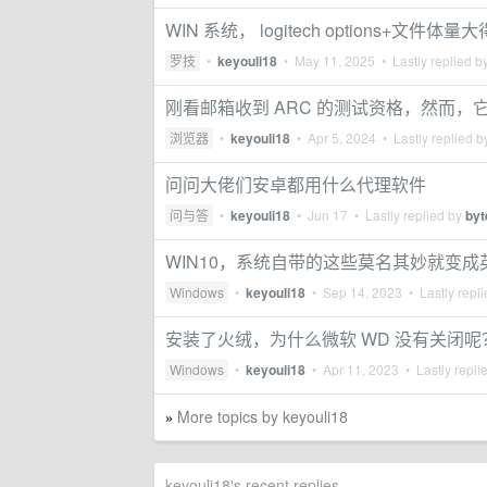
WIN 系统， logitech options+
罗技
•
keyouli18
•
May 11, 2025
• Lastly replied b
刚看邮箱收到 ARC 的测试资格，然而，它居
浏览器
•
keyouli18
•
Apr 5, 2024
• Lastly replied 
问问大佬们安卓都用什么代理软件
问与答
•
keyouli18
•
Jun 17
• Lastly replied by
byt
WIN10，系统自带的这些莫名其妙就变
Windows
•
keyouli18
•
Sep 14, 2023
• Lastly repl
安装了火绒，为什么微软 WD 没有关闭呢
Windows
•
keyouli18
•
Apr 11, 2023
• Lastly repli
More topics by keyouli18
»
keyouli18's recent replies