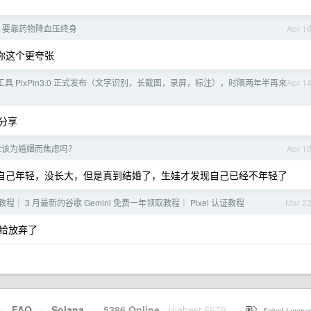
压 要靠药物降血压终身
Apr 1
，你这个更夸张
图工具 PixPin3.0 正式发布（文字识别，长截图，录屏，标注），时隔两年半再来
Apr 1
佬分享
我应该为婚姻而焦虑吗？
Apr 1
，自己年轻，没长大，但是真到结婚了，生娃才发现自己已经不年轻了
程｜ 3 月最新的谷歌 Gemini 免费一年领取教程｜ Pixel 认证教程
Mar 2
给放弃了
·
FAQ
·
Solana
·
5386 Online
Highest 6679
·
Select Langua