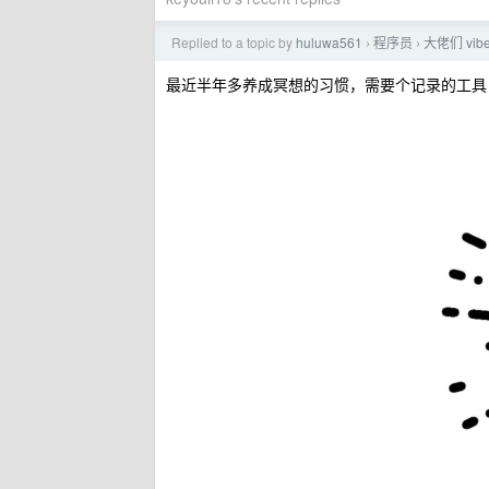
Replied to a topic by
huluwa561
程序员
大佬们 vib
›
›
最近半年多养成冥想的习惯，需要个记录的工具，