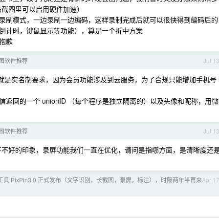
态截图里可以启用硬件加速）
录制模式，一边录制一边编码，这样录制完成后就可以很快得到编码后的
倒计时，键鼠显示等功能），算是一个折中方案
抱歉
图软件推荐
Jul 1
就是实名制要求，因为会员功能涉及到云服务，为了合规只能增加手机号
回的一个 unionID （每个程序是独立隔离的）以及头像和昵称，用微
图软件推荐
Jul 1
给你留下不好的印象，录屏功能我们一直在优化，请问是指哪方面，是清晰度还
图工具 PixPin3.0 正式发布（文字识别，长截图，录屏，标注），时隔两年半再来
Apr 1