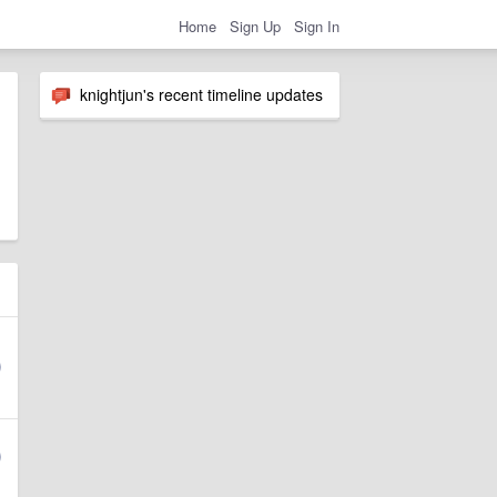
Home
Sign Up
Sign In
knightjun's recent timeline updates