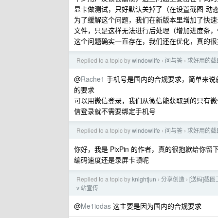
显卡做测试，只好默认关掉了（在设置截图-动
为了缓解这个问题，我们在新版本里增加了快速
文件，只是这样无法进行后处理（增加进度条，
这个问题确实一直存在，我们还在优化，真的很
Replied to a topic by
windowlife
问与答
求好用的截
›
›
@
Rache1
手机号是国内的合规要求，简单来说
的要求
可以用微信登录，我们从微信能获取到的只有微信返
信登录就不需要绑定手机号
Replied to a topic by
windowlife
问与答
求好用的截
›
›
你好，我是 PixPin 的作者，真的很抱歉
编码速度还是录屏卡顿呢
Replied to a topic by
knightjun
分享创造
[送码]截
›
›
v 站宣传
@
Me1iodas
这主要是因为国内的合规要求