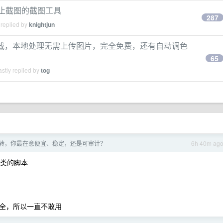
n 不止截图的截图工具
287
 replied by
knightjun
下载，本地处理无需上传图片，完全免费，还有自动调色
65
stly replied by
tog
 中转，你最在意便宜、稳定，还是可审计？
6h 40m ag
马类的脚本
全，所以一直不敢用