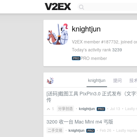
knightjun
V2EX member #187732, joined on
Today's activity rank
3239
PRO member
PRO
knightjun
提问
技
[送码]截图工具 PixPin3.0 正式发
传
5
分享创造
•
knightjun
•
Jul 13
• Lastly 
PRO
3200 收一台 Mac Mini m4 丐版
二手交易
•
knightjun
•
Feb 26
• Lastly repli
PRO