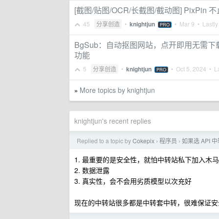
[截图/贴图/OCR/长截图/截动图] PixPi
45
分享创造
•
knightjun
•
Mar 9
• Lastly
PRO
BgSub：自动抠图网站，点开即用无需
功能
5
分享创造
•
knightjun
•
Oct 5, 2024
• La
PRO
More topics by knightjun
»
knightjun's recent replies
Replied to a topic by
Cokepix
程序员
如果选 API
›
›
1. 最重要的是安全性，就怕中转站私下加入木
2. 数据泄露
3. 真实性，会不会用劣质模型以次充好
现在的中转站很多都是中转套中转，很难保证安