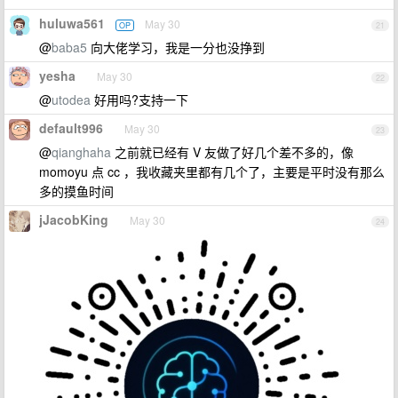
huluwa561
May 30
OP
21
@
baba5
向大佬学习，我是一分也没挣到
yesha
May 30
22
@
utodea
好用吗?支持一下
default996
May 30
23
@
qianghaha
之前就已经有 V 友做了好几个差不多的，像
momoyu 点 cc ，我收藏夹里都有几个了，主要是平时没有那么
多的摸鱼时间
jJacobKing
May 30
24