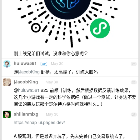
刚上线兄弟们试试，没准和你心意呢🎈
huluwa561
May 30
OP
25
@
jJacobKing
卧槽，太高端了，训练大脑吗
jJacobKing
May 30
26
@
huluwa561
#25 前额叶训练，然后根据数据反馈训练效果，
这几个小游戏有一定的科学依据吧（做过一个测试，让身边不爱
阅读的朋友玩那个舒尔特方格时间就特别久...）
shilianmlxg
May 30
27
https://snap-ui.pages.dev/
A 股观测，但是最近弃坑了，先去完善自己交易系统去了。