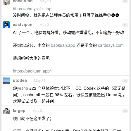
cocalrush
May 31
43
https://ohmyskills.top
没时间搞，就先把古法程序员的常用工具写了练练手🐶🌚🌚
eastvipcn
May 31
44
AI 了一个，电脑端挺好看，移动端严重错乱，不知道好不好改
还纠结域名，中文的
baokuan.app
还是英文的
cardsays.com
很想听听大佬的意见
https://baokuan.app/
utodea
May 31
45
@
yesha
#22 产品体验肯定比不上 CC, Codex 这些的（毫无疑
问）, cache hit 一般在 98% 左右，很快应该能走出 Demo 期。
欢迎试试以及一起共创。
largep
May 31
46
项目就不在这里发了；