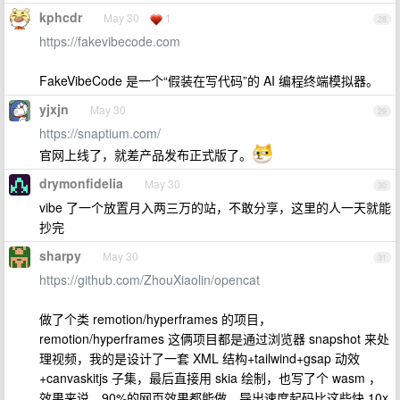
kphcdr
May 30
1
28
https://fakevibecode.com
FakeVibeCode 是一个“假装在写代码”的 AI 编程终端模拟器。
yjxjn
May 30
29
https://snaptium.com/
官网上线了，就差产品发布正式版了。
drymonfidelia
May 30
30
vibe 了一个放置月入两三万的站，不敢分享，这里的人一天就能
抄完
sharpy
May 30
31
https://github.com/ZhouXiaolin/opencat
做了个类 remotion/hyperframes 的项目，
remotion/hyperframes 这俩项目都是通过浏览器 snapshot 来处
理视频，我的是设计了一套 XML 结构+tailwind+gsap 动效
+canvaskitjs 子集，最后直接用 skia 绘制，也写了个 wasm ，
效果来说，90%的网页效果都能做，导出速度起码比这些快 10x