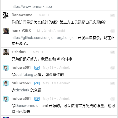
https://www.termark.app
Danswerme
May 31
65
你的访问量是怎么统计的呢？第三方工具还是自己实现的？
hanxiV2EX
May 31 via Android
66
https://github.com/songloft-org/songloft
开发半年有余，现在正
式开源了。
zlzhdark
May 31
67
兄弟们都好努力，我还在和 AI 搞斗争
huluwa561
May 31 via Android
OP
68
@
dushixiang
厉害，怎么宣传的
huluwa561
May 31 via Android
OP
69
@
zlzhdark
怎么说
huluwa561
May 31 via Android
OP
70
@
Danswerme
umami 开源的，可以使用官方免费的限量，也可
以自己部署