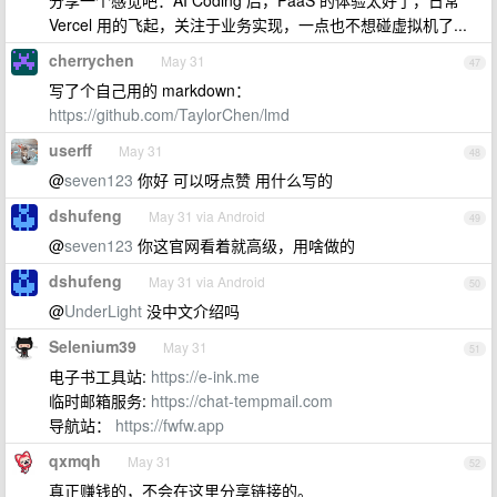
分享一个感觉吧：AI Coding 后，PaaS 的体验太好了，日常
Vercel 用的飞起，关注于业务实现，一点也不想碰虚拟机了...
cherrychen
May 31
47
写了个自己用的 markdown：
https://github.com/TaylorChen/lmd
userff
May 31
48
@
seven123
你好 可以呀点赞 用什么写的
dshufeng
May 31 via Android
49
@
seven123
你这官网看着就高级，用啥做的
dshufeng
May 31 via Android
50
@
UnderLight
没中文介绍吗
Selenium39
May 31
51
电子书工具站:
https://e-ink.me
临时邮箱服务:
https://chat-tempmail.com
导航站：
https://fwfw.app
qxmqh
May 31
52
真正赚钱的，不会在这里分享链接的。