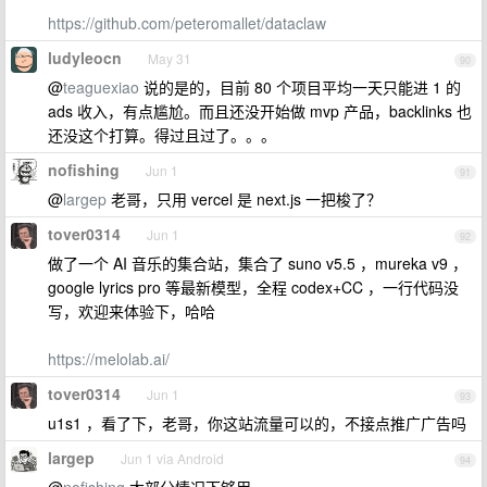
https://github.com/peteromallet/dataclaw
ludyleocn
May 31
90
@
teaguexiao
说的是的，目前 80 个项目平均一天只能进 1 的
ads 收入，有点尴尬。而且还没开始做 mvp 产品，backlinks 也
还没这个打算。得过且过了。。。
nofishing
Jun 1
91
@
largep
老哥，只用 vercel 是 next.js 一把梭了？
tover0314
Jun 1
92
做了一个 AI 音乐的集合站，集合了 suno v5.5 ，mureka v9 ，
google lyrics pro 等最新模型，全程 codex+CC ，一行代码没
写，欢迎来体验下，哈哈
https://melolab.ai/
tover0314
Jun 1
93
u1s1 ，看了下，老哥，你这站流量可以的，不接点推广广告吗
largep
Jun 1 via Android
94