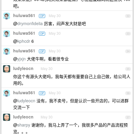
吧。
huluwa561
May 30
OP
32
@
drymonfidelia
厉害，闷声发大财是吧
huluwa561
May 30
OP
33
@
kphcdr
6
huluwa561
May 30
OP
34
@
yjxjn
大佬牛啊，看着很专业
ludyleocn
May 30
35
你这个有源头大佬吗，我每天都有量要自己上自己做，给公司人
用的。
huluwa561
May 30
OP
36
@
ludyleocn
没有，我不卖号，但是认识一些开店的，可以进群
交流一下
ludyleocn
May 30
37
@
sharpy
谢谢你，我马上弄了一个，我很多产品的产品流程预
览。。。