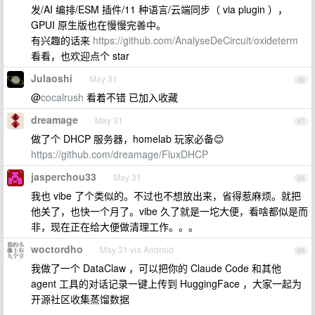
发/AI 编排/ESM 插件/11 种语言/云端同步（ via plugin ），
GPUI 原生版也在慢慢完善中。
有兴趣的话来
https://github.com/AnalyseDeCircuit/oxideterm
看看，也欢迎点个 star
Julaoshi
May 31
86
@
cocalrush
看着不错 已加入收藏
dreamage
May 31
87
做了个 DHCP 服务器，homelab 玩家必备😊
https://github.com/dreamage/FluxDHCP
jasperchou33
May 31
88
我也 vibe 了个类似的。不过也不想放出来，省得惹麻烦。就把
他关了，也快一个月了。vibe 久了就是一坨大便，看啥都似是而
非，现在正在给大便做清理工作。。。
woctordho
May 31 via Android
89
我做了一个 DataClaw ，可以把你的 Claude Code 和其他
agent 工具的对话记录一键上传到 HuggingFace ，大家一起为
开源社区收集蒸馏数据