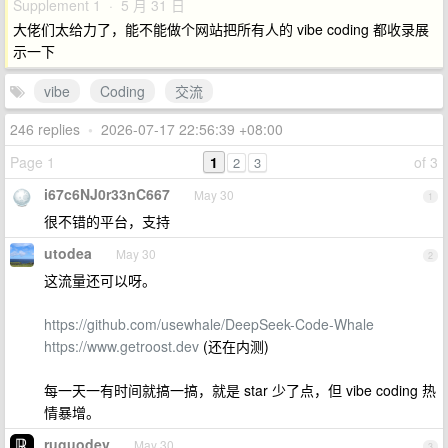
Supplement 1 · 5 月 31 日
大佬们太给力了，能不能做个网站把所有人的 vibe coding 都收录展
示一下
vibe
Coding
交流
246 replies
•
2026-07-17 22:56:39 +08:00
Page 1
1
of 3
2
3
i67c6NJ0r33nC667
May 30
1
很不错的平台，支持
utodea
May 30
2
这流量还可以呀。
https://github.com/usewhale/DeepSeek-Code-Whale
https://www.getroost.dev
(还在内测)
每一天一有时间就搞一搞，就是 star 少了点，但 vibe coding 热
情暴增。
ruguodev
May 30
3