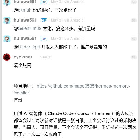
huluwa561
May 31 via Android
OP
55
@
qxmqh
说的很好，下次别说了
huluwa561
May 31 via Android
OP
56
@
Selenium39
大佬，搞这么多。有流量吗
huluwa561
May 31 via Android
OP
57
@
UnderLight
开发人人都能干了，推广是最难的
cycloner
May 31
58
凑个热闹
项目地址：
https://github.com/mage0535/hermes-memory-
installer
背景
用过 AI 智能体（ Claude Code / Cursor / Hermes ）的人应该
都体会过：每次新对话就是一张白纸。上个会话讨论过的架构决
策、当事人、项目背景，下个会话全不记得。重新描述一次两次
忍了，十次二十次就麻了。