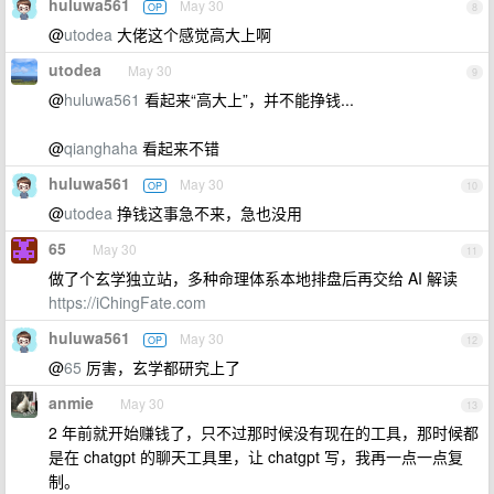
huluwa561
May 30
OP
8
@
utodea
大佬这个感觉高大上啊
utodea
May 30
9
@
huluwa561
看起来“高大上”，并不能挣钱...
@
qianghaha
看起来不错
huluwa561
May 30
OP
10
@
utodea
挣钱这事急不来，急也没用
65
May 30
11
做了个玄学独立站，多种命理体系本地排盘后再交给 AI 解读
https://iChingFate.com
huluwa561
May 30
OP
12
@
65
厉害，玄学都研究上了
anmie
May 30
13
2 年前就开始赚钱了，只不过那时候没有现在的工具，那时候都
是在 chatgpt 的聊天工具里，让 chatgpt 写，我再一点一点复
制。