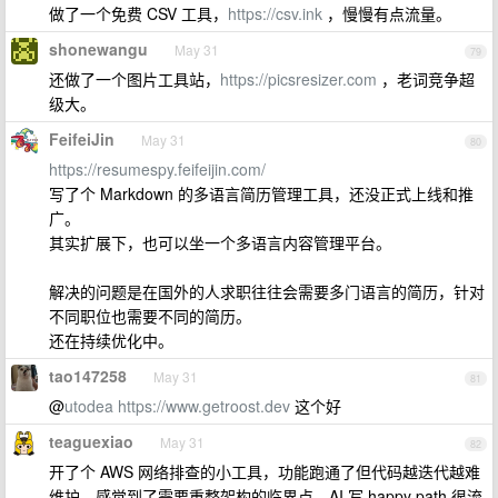
做了一个免费 CSV 工具，
https://csv.ink
，慢慢有点流量。
shonewangu
May 31
79
还做了一个图片工具站，
https://picsresizer.com
，老词竞争超
级大。
FeifeiJin
May 31
80
https://resumespy.feifeijin.com/
写了个 Markdown 的多语言简历管理工具，还没正式上线和推
广。
其实扩展下，也可以坐一个多语言内容管理平台。
解决的问题是在国外的人求职往往会需要多门语言的简历，针对
不同职位也需要不同的简历。
还在持续优化中。
tao147258
May 31
81
@
utodea
https://www.getroost.dev
这个好
teaguexiao
May 31
82
开了个 AWS 网络排查的小工具，功能跑通了但代码越迭代越难
维护，感觉到了需要重整架构的临界点。AI 写 happy path 很流