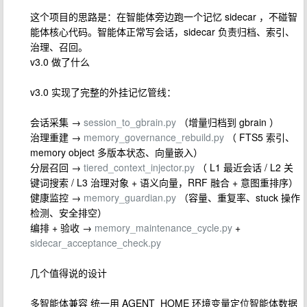
这个项目的思路是：在智能体旁边跑一个记忆 sidecar ，不碰智
能体核心代码。智能体正常写会话，sidecar 负责归档、索引、
治理、召回。
v3.0 做了什么
v3.0 实现了完整的外挂记忆管线：
会话采集 →
session_to_gbrain.py
（增量归档到 gbrain ）
治理重建 →
memory_governance_rebuild.py
（ FTS5 索引、
memory object 多版本状态、向量嵌入）
分层召回 →
tiered_context_injector.py
（ L1 最近会话 / L2 关
键词搜索 / L3 治理对象 + 语义向量，RRF 融合 + 意图重排序）
健康监控 →
memory_guardian.py
（容量、重复率、stuck 操作
检测、安全排空）
编排 + 验收 →
memory_maintenance_cycle.py
+
sidecar_acceptance_check.py
几个值得说的设计
多智能体兼容 统一用 AGENT_HOME 环境变量定位智能体数据