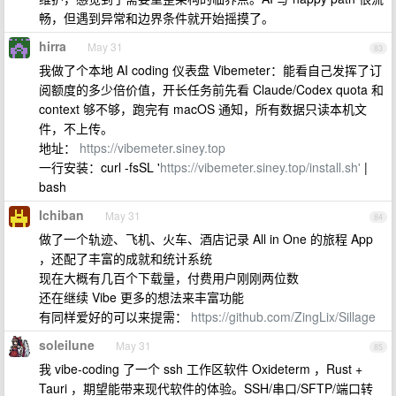
畅，但遇到异常和边界条件就开始摇摸了。
hirra
May 31
83
我做了个本地 AI coding 仪表盘 Vibemeter：能看自己发挥了订
阅额度的多少倍价值，开长任务前先看 Claude/Codex quota 和
context 够不够，跑完有 macOS 通知，所有数据只读本机文
件，不上传。
地址：
https://vibemeter.siney.top
一行安装：curl -fsSL '
https://vibemeter.siney.top/install.sh'
|
bash
Ichiban
May 31
84
做了一个轨迹、飞机、火车、酒店记录 All in One 的旅程 App
，还配了丰富的成就和统计系统
现在大概有几百个下载量，付费用户刚刚两位数
还在继续 Vibe 更多的想法来丰富功能
有同样爱好的可以来提需：
https://github.com/ZingLix/Sillage
soleilune
May 31
85
我 vibe-coding 了一个 ssh 工作区软件 Oxideterm ，Rust +
Tauri ，期望能带来现代软件的体验。SSH/串口/SFTP/端口转