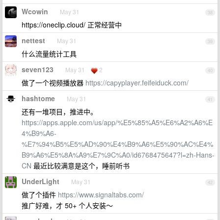
Wcowin
May 31
38
https://oneclip.cloud/ 正常经营中
nettest
May 31
39
什么流量统计工具
seven123
May 31
2
40
做了一个视频播放器
https://capyplayer.feifeiduck.com/
hashtome
May 31
41
还有一堆项目，推进中。
https://apps.apple.com/us/app/%E5%85%A5%E6%A2%A6%E
4%B9%A6-
%E7%94%B5%E5%AD%90%E4%B9%A6%E5%90%AC%E4%
B9%A6%E5%8A%A9%E7%9C%A0/id6768475647?l=zh-Hans-
CN
最近比较满意是这个，睡前听书
UnderLight
May 31
42
做了个插件
https://www.signaltabs.com/
推广好难，才 50+ 个人安装～