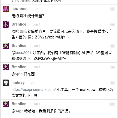
@
nofishing
大部分情况下够用
jsrunner
Jun 1
95
用的 哪个统计流量？
Branlice
Jun 1
96
哈哈 那我就简单直白，要流量可以来沟通下，我是搞媒体和广
告方面的(懂：ZGV2aWxlcjIwMjY=)。
Branlice
Jun 1
97
@
kuse2001
好东西，我们有个智能剪辑的 AI 产品（希望可以
和你交流下，ZGV2aWxlcjIwMjY=）
Branlice
Jun 1
98
@
yjxjn
好东西
jimbray
Jun 1
99
https://useprismmark.com/
小工具，一个 markdown 格式化为
富文本的小工具
Branlice
Jun 1
100
@
x4gz
哈哈哈，我看到多你的产品。