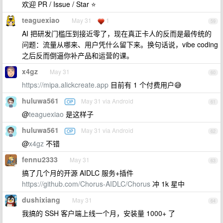
欢迎 PR / Issue / Star ⭐
teaguexiao
May 31
1
59
AI 把研发门槛压到接近零了，现在真正卡人的反而是最传统的
问题：流量从哪来、用户凭什么留下来。换句话说，vibe coding
之后反而倒逼你补产品和运营的课。
x4gz
May 31
60
https://mipa.alickcreate.app
目前有 1 个付费用户😅
huluwa561
May 31 via Android
OP
61
@
teaguexiao
是这样子
huluwa561
May 31 via Android
OP
62
@
x4gz
不错
fennu2333
May 31
63
搞了几个月的开源 AIDLC 服务+插件
https://github.com/Chorus-AIDLC/Chorus
冲 1k 星中
dushixiang
May 31
64
我搞的 SSH 客户端上线一个月，安装量 1000+ 了