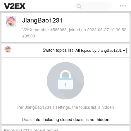
JiangBao1231
V2EX member #586083, joined on 2022-06-27 10:39:52
+08:00
Switch topics list
Per JiangBao1231's settings, the topics list is hidden
Deals
info, including closed deals, is not hidden
JiangBao1231's recent replies