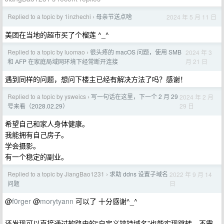
Replied to a topic by 1inzhechi
母亲节送点啥
2024 年 5 月 11 日
›
美团在当地的超市买了个榴莲 ^_^
Replied to a topic by luomao
很头疼的 macOS 问题，使用 SMB
2024 年 3
›
月 21 日
和 AFP 在家庭局域网环境下经常断开连接
遇到同样的问题，想问下楼主已经有解决方法了吗？感谢！
Replied to a topic by ysweics
写一句话在这里，下一个 2 月 29
2024 年 2 月
›
29 日
号来看（2028.02.29）
希望自己和家人身体健康。
我能拥有自己房子。
学会摄影。
有一个稳定的副业。
Replied to a topic by JiangBao1231
求助 ddns 设置子域名
2022 年 9 月 14
›
日
问题
@
f0rger
@
morytyann
可以了 十分感谢^_^
还发现可以直接通过软路由的“自定义挟持域名”也能实现跳转，不需