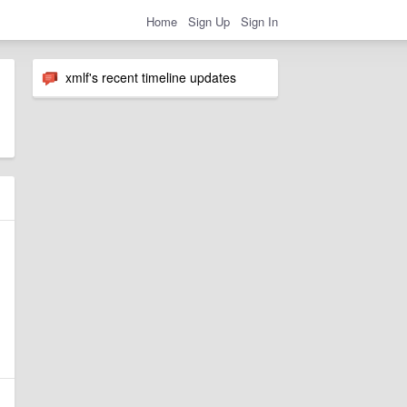
Home
Sign Up
Sign In
xmlf's recent timeline updates