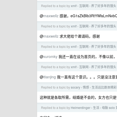
Replied to a topic by
xmlf
互联网
养了好多年的馒头 
›
›
@
maxwellz
感谢，eG1sZkBIb3RtYWlsLmNvb
Replied to a topic by
xmlf
互联网
养了好多年的馒头 
›
›
@
maxwellz
求大佬给个邀请码，感谢
Replied to a topic by
xmlf
互联网
养了好多年的馒头 
›
›
@
xuromky
我还一直在设为首页的，不像以前，
Replied to a topic by
xmlf
互联网
养了好多年的馒头 
›
›
@
itianjing
我一直有这个意识。。。只是没注意
Replied to a topic by
socary
情感
生活远比剧本精彩
›
›
这种就是各取所需，结婚是不会的，女方也只是
Replied to a topic by
Heimerdinger
生活
母胎 so
›
›