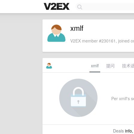
xmlf
V2EX member #230161, joined on
xmlf
提问
技术
Per xmlf's se
Deals
info,