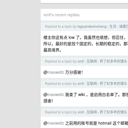
xmlf's recent replies
Replied to a topic by
leguandexincheng
生活
诚邀
›
›
楼主你这有点 low 了。我虽然也很想，但忍
所以，最好的是找个固定的，长期的稳定的，那
最高境界。
Replied to a topic by
xmlf
互联网
养了好多年的馒头 
›
›
@
maxwellz
万分感谢！
Replied to a topic by
xmlf
互联网
养了好多年的馒头 
›
›
@
maxwellz
我查了 wiki ，是启用白名单了。那使用
感谢！
Replied to a topic by
xmlf
互联网
养了好多年的馒头 
›
›
@
maxwellz
之前用的账号就是 hotmail 这个