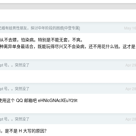
已婚有娃男性朋友，探讨中年阶段的困惑[中登专属]
May 1
住，从不去嫖，怕染病。特别是不能无套，不爽。
种离异单身最适合，既能玩得尽兴又不会染病，还不用花什么钱。这才是
pt 号。。突然没了
Apr 2
pt 号。。突然没了
Apr 2
这个 QQ 邮箱吧 eHNlcGNAcXEuY29t
pt 号。。突然没了
Apr 2
邮箱，是不是 H 大写的原因？