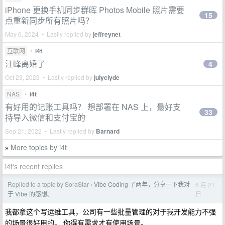
iPhone 更换手机同步群晖 Photos Mobile 照片需要
15
点重新同步所有照片吗？
May 6, 2024 • Lastly replied by
jeffreynet
互联网
•
i4t
汪峰离婚了
4
Oct 23, 2023 • Lastly replied by
julyclyde
NAS
•
i4t
有好用的记账工具吗？ 想部署在 NAS 上，最好支
33
持导入微信和支付宝的
Sep 21, 2022 • Lastly replied by
Barnard
More topics by i4t
»
i4t's recent replies
Replied to a topic by SoraStar
Vibe Coding 了两年，分享一下我对
6 月 21
›
日
于 Vibe 的感想。
我都拿这个写运维工具，公司有一些批量管理的对于我开发能力不强
的场景很好用的。 你得有需求才有使用场景。