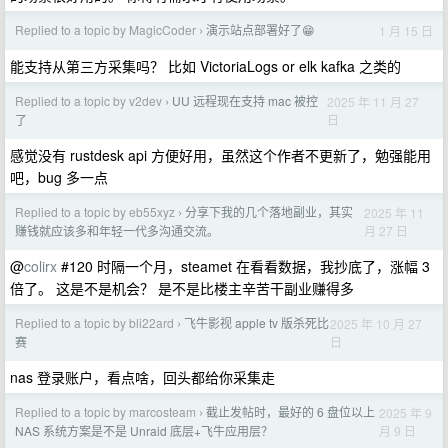
Replied to a topic by MagicCoder
演示站点部署好了😁
1 月 15 日
›
能支持从第三方采集吗？ 比如 VictoriaLogs or elk kafka 之类的
Replied to a topic by v2dev
UU 远程现在支持 mac 被控
2025 年 11 月 27
›
日
了
感觉没有 rustdesk api 方便好用，虽然这个作者不更新了，勉强能用
吧，bug 多一点
Replied to a topic by eb55xyz
分享下我的几个落地副业，其实
2025 年 11
›
月 27 日
赚钱就应该多和年轻一代多沟通交流。
@
colirx
#120 时隔一个月，steamet 在看看数据，我抄底了，涨幅 3
倍了。 这是不是机会？ 是不是比楼主辛苦干副业赚得多
Replied to a topic by bli22ard
飞牛影视 apple tv 版杀死比
2025 年 10 月 27
›
日
赛
nas 登录账户，看点啥，回头都给你采集走
Replied to a topic by marcosteam
截止发帖时，最好的 6 盘位以上
2025 年 9
›
月 9 日
NAS 系统方案是不是 Unraid 底层+飞牛应用层？