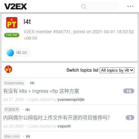
i4t
V2EX member #540731, joined on 2021-04-01 18:53:52
ONLINE
+08:00
i4t.cn
Switch topics list
Kubernetes
•
i4t
有没有 k8s + ingress +frp 这种方案
18
Jul 27, 2025 • Lastly replied by
yuanwangshijie
开源软件
•
i4t
内网偶尔公网临时上传文件有开源的项目推荐吗？
3
Jul 30, 2025 • Lastly replied by
vopsoft
Mac mini
•
i4t