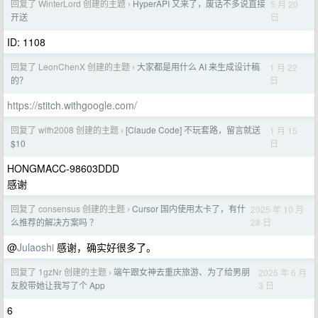
回复了 WinterLord 创建的主题
HyperAPI 又来了，废话不多说直接
5 月 20
›
日
开送
ID: 1108
回复了 LeonChenX 创建的主题
大家都是用什么 AI 来生成设计稿
1 月 22
›
日
的？
https://stitch.withgoogle.com/
回复了 wlfh2008 创建的主题
[Claude Code] 不玩套路，留言就送
1 月 15
›
日
$10
HONGMACC-98603DDD
感谢
回复了 consensus 创建的主题
Cursor 国内使用太卡了，有什
2025 年 10 月
›
28 日
么推荐的解决方案吗 ？
@
Julaoshi
感谢，确实好很多了。
回复了 1gzNr 创建的主题
端午跟女神去重庆旅游、为了给男朋
2025 年 6 月
›
3 日
友胶带她让我写了个 App
6