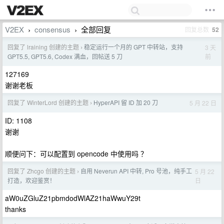
V2EX
consensus
全部回复
回复总数
52
›
›
回复了 lraining 创建的主题
稳定运行一个月的 GPT 中转站，支持
3 天
›
前
GPT5.5, GPT5.6, Codex 满血，回帖送 5 刀
127169
谢谢老板
回复了 WinterLord 创建的主题
HyperAPI 留 ID 加 20 刀
5 月 22 日
›
ID: 1108
谢谢
顺便问下：可以配置到 opencode 中使用吗 ？
回复了 Zhcgo 创建的主题
自用 Neverun API 中转, Pro 号池，纯手工
5 月 22
›
日
打造，欢迎鉴赏！
aW0uZGluZ21pbmdodWlAZ21haWwuY29t
thanks