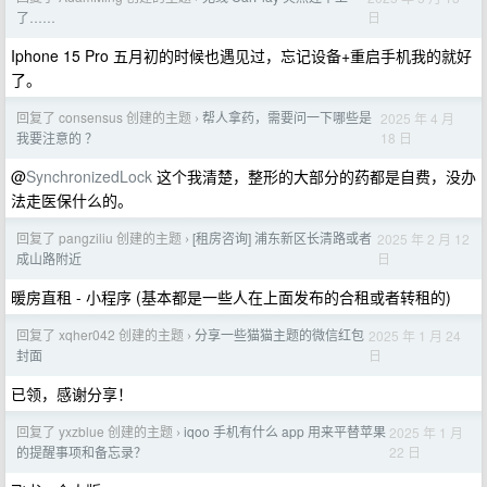
日
了……
Iphone 15 Pro 五月初的时候也遇见过，忘记设备+重启手机我的就好
了。
回复了 consensus 创建的主题
帮人拿药，需要问一下哪些是
2025 年 4 月
›
18 日
我要注意的 ？
@
SynchronizedLock
这个我清楚，整形的大部分的药都是自费，没办
法走医保什么的。
回复了 pangziliu 创建的主题
[租房咨询] 浦东新区长清路或者
2025 年 2 月 12
›
日
成山路附近
暖房直租 - 小程序 (基本都是一些人在上面发布的合租或者转租的)
回复了 xqher042 创建的主题
分享一些猫猫主题的微信红包
2025 年 1 月 24
›
日
封面
已领，感谢分享！
回复了 yxzblue 创建的主题
iqoo 手机有什么 app 用来平替苹果
2025 年 1 月
›
22 日
的提醒事项和备忘录？