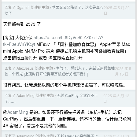
回复了 Dganzh 创建的主题
苹果又又又降价了，这次是真心
2025 年 5 月 30
›
日
动了
天猫都卷到 2573 了
[淘宝] 大促价保
https://e.tb.cn/h.6DyVcS0lZZ0xzTA?
tk=F0euVnYKcyt
MF937 「「国补叠加教育优惠」 Apple/苹果 Mac
mini Apple M4/M4Pro 芯片 便捷式电脑主机国补可叠加教育优惠」
点击链接直接打开 或者 淘宝搜索直接打开
回复了 AlexJesus 创建的主题
生气了、想怼人了，来试试用鳗鱼抽
2025 年 5
›
月 15 日
他一个耳光 [上班时打开记得带耳机或者关闭声音！]
很有创意。让我想起以前的那个手机游戏汤姆猫了，可以嘎嘎扇。
回复了 AdamMing 创建的主题
无线 CarPlay 突然连不上
2025 年 5 月 13
›
日
了……
@
AdamMing
是的。如果还不行都先把设备（车机+手机）忘记
CarPlay ，然后都重启一下，重新连接。还不行的话，估计你只能问
4S 客服了，看是不是其他的问题。
回复了 AdamMing 创建的主题
无线 CarPlay 突然连不上
2025 年 5 月 13
›