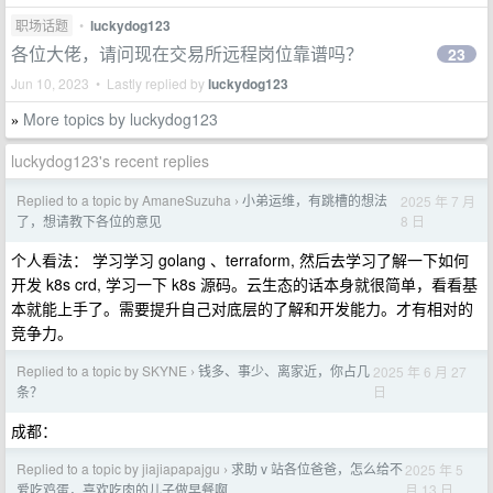
职场话题
•
luckydog123
各位大佬，请问现在交易所远程岗位靠谱吗？
23
Jun 10, 2023 • Lastly replied by
luckydog123
More topics by luckydog123
»
luckydog123's recent replies
Replied to a topic by AmaneSuzuha
小弟运维，有跳槽的想法
2025 年 7 月
›
8 日
了，想请教下各位的意见
个人看法： 学习学习 golang 、terraform, 然后去学习了解一下如何
开发 k8s crd, 学习一下 k8s 源码。云生态的话本身就很简单，看看基
本就能上手了。需要提升自己对底层的了解和开发能力。才有相对的
竞争力。
Replied to a topic by SKYNE
钱多、事少、离家近，你占几
2025 年 6 月 27
›
日
条？
成都：
Replied to a topic by jiajiapapajgu
求助 v 站各位爸爸，怎么给不
2025 年 5
›
月 13 日
爱吃鸡蛋，喜欢吃肉的儿子做早餐啊