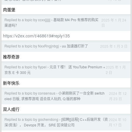
肉蛋堡
Replied to a topic by ccxxjjjjjj
基础款 M4 Pro 有推荐的购买
2025 年 1 月 24
›
日
渠道吗？
https://v2ex.com/t/468619#reply135
Replied to a topic by NxxRngjnbgj
uu 加速器打折了
2025 年 1 月 3 日
›
推荐奇游
Replied to a topic by flypei
元旦 T 楼！ 送 YouTube Premium +
2025 年 1 月
›
2 日
京东 E 卡 300 元
新年快乐
Replied to a topic by consensus
小弟刚刚买了一台全新 switch
2024 年 12
›
月 23 日
oled 日版, 求推荐游戏 适合双人玩的, Q 版的那种
双人成行
Replied to a topic by gochendong
[招聘[[远程] C++后端开发（资
2024 年 10
›
月 17 日
深/资浅）， Devops 开发， SRE 区块链公司