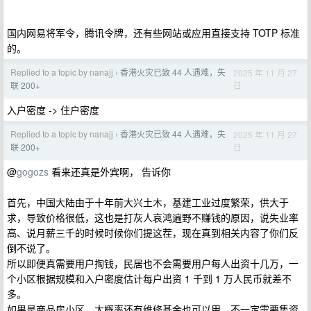
国内网易将军令，腾讯令牌，还有些网站或应用直接支持 TOTP 标准
的。
Replied to a topic by nanajj
香港火灾已致 44 人遇难，失
2025 年 11 月 27
›
日
联 200+
入户密度 -> 住户密度
Replied to a topic by nanajj
香港火灾已致 44 人遇难，失
2025 年 11 月 27
›
日
联 200+
@
gogozs
看来还真是外宾啊， 告诉你
首先，中国大陆由于十年前大兴土木，基建工业过度繁荣，供大于
求，导致价格很低，这也是打灰人哀鸿遍野不赚钱的原因，说失业率
高、说月薪三千的时候时候你们提这茬，现在真到相关内容了你们反
倒不说了。
所以即便真需要用户掏钱，民居也不会需要用户每人出资十几万，一
个小区根据规模和入户密度估计每户出资 1 千到 1 万人民币就差不
多。
如果是商品房小区，大概率还有维修基金也可以用，不一定需要集资