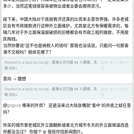
多少，当然这笔钱很容易被物业或者业委会挪用贪污。
接下来，中国大陆对于底层救济还真的比资本主意世界强，许多老城
区会有市政拨款进行这种外立面维护，尤其是北方有保暖需求的，每
隔几年对于外立面保温层破损的旧楼都会有市政工程的拨款，不用居
民掏钱。
当然你要说“这不也是纳税人的钱吗” 那我也没话说，只能问一句那香
港不交税吗？税收花哪了？
Replied to a topic by nanajj
香港火灾已致 44 人遇难，失
2025 年 11 月 27
›
日
联 200+
意向 -> 臆想
Replied to a topic by nanajj
香港火灾已致 44 人遇难，失
2025 年 11 月 27
›
日
联 200+
@
gogozs
哪来的外宾？ 还是没来过大陆张嘴就“茧中”的井底之蛙在意
向？
你呆的城市里老城区外立面翻新或者北方城市冬天的外立面保温改造
你都没见过？ 你报个 ip 我给你找新闻图片。