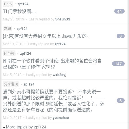
DotA
•
zpf124
TI 门票秒没啊....
44
May 25, 2019 • Lastly replied by
ShaunSS
求职
•
zpf124
[北京]有没有大佬招 3 年以上 Java 开发的。
6
Mar 19, 2019 • Lastly replied by
zpf124
问与答
•
zpf124
刚刚在一个软件看到个讨论: 出来飘的各位会将自
147
己组的小屋子称作"家"吗?
Mar 5, 2019 • Lastly replied by
wxb2dyj
分享发现
•
zpf124
遇到外卖小哥提前确认要不要投诉？ 不事先说一
声，或者超时比较严重的，我绝对投诉！！！ ——
6
另外配送的那个限时即便延长了或者人性化了，必
然还是会有骑车要起飞的和提前确认送达的。
Mar 2, 2017 • Lastly replied by
yuanchao
More topics by zpf124
»