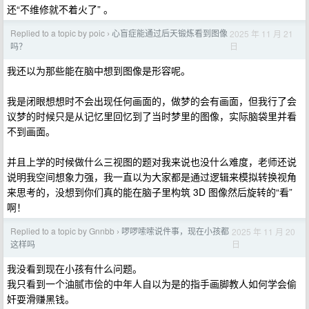
还“不维修就不着火了” 。
Replied to a topic by poic
心盲症能通过后天锻炼看到图像
2025 年 11 月 21
›
日
吗？
我还以为那些能在脑中想到图像是形容呢。
我是闭眼想想时不会出现任何画面的，做梦的会有画面，但我行了会
议梦的时候只是从记忆里回忆到了当时梦里的图像，实际脑袋里并看
不到画面。
并且上学的时候做什么三视图的题对我来说也没什么难度，老师还说
说明我空间想象力强，我一直以为大家都是通过逻辑来模拟转换视角
来思考的，没想到你们真的能在脑子里构筑 3D 图像然后旋转的“看”
啊！
Replied to a topic by Gnnbb
啰啰嗦嗦说件事，现在小孩都
2025 年 11 月 20
›
日
这样吗
我没看到现在小孩有什么问题。
我只看到一个油腻市侩的中年人自以为是的指手画脚教人如何学会偷
奸耍滑赚黑钱。