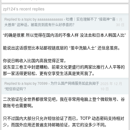
zpf124's recent replies
Replied to a topic by aaaaaaaaaasss
吐槽｜实在理解不了 “接裁神”“喜
1 月
›
30 日
大普奔” 这种话，被裁员到底有什么好恭喜的？
“的确是很累 所以觉得在国内活的不像人样 没法去和日本人韩国人比”
能说出这话感觉比本站鄙视链底层的 “茧中洗脑人士” 还信息茧房。
你说日韩收入比国内高我觉得正常，
说东亚三卷王中封建糟粕、前辈文化更盛行的两家比推行人人平等的
那一家活得更轻松、更有空享受生活真是笑死我了。
Replied to a topic by 70599
为什么国产网络服务如此执拗于
2025 年 12 月
›
10 日
“短信验证码”？
二次验证在全世界都很常见吧，我在非常用电脑上登个微软账号、谷
歌账号也需要啊。
只不过国内大部分只允许短信验证了而已，TOTP 动态密码支持相对
少，而国外应用还普遍支持邮箱验证，其它的没多少不同。