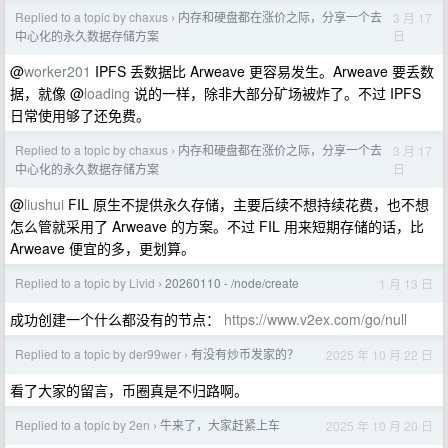
Replied to a topic by chaxus
内存和硬盘都在涨价之际，分享一个去
3 月 17
›
日
中心化的永久数据存储方案
@
worker201
IPFS 丢数据比 Arweave 更容易发生。Arweave 要丢数
据，就像 @
loading
说的一样，除非大部分矿场被炸了。不过 IPFS
日常使用够了还免费。
Replied to a topic by chaxus
内存和硬盘都在涨价之际，分享一个去
3 月 17
›
日
中心化的永久数据存储方案
@
liushui
FIL 原生不提供永久存储，主要后续不想持续花费，也不想
怎么管就采用了 Arweave 的方案。不过 FIL 用来短期存储的话，比
Arweave 便宜的多，更划算。
Replied to a topic by Livid
20260110 - /node/create
1 月 13 日
›
成功创建一个什么都没有的节点：
https://www.v2ex.com/go/null
Replied to a topic by der99wer
有没有炒币发家的？
2025 年 10 月 22 日
›
看了大家的留言，币圈真是不归路啊。
Replied to a topic by 2en
牛来了，大家赶紧上车
2025 年 10 月 20 日
›