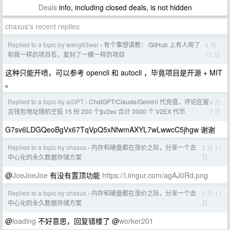
Deals
info, including closed deals, is not hidden
chaxus's recent replies
Replied to a topic by wang93wei
有个事想请教： GitHub 上有人用了
4 月
›
12 日
和我一样的项目名，复刻了一模一样的项目
这种只能开喷，可以参考 opencli 和 autocli ，毕竟项目是开源 + MIT
。
Replied to a topic by aiGPT
ChatGPT/Claude/Gemini 代充值，评论区留
4 月
›
7 日
言钱包地址随机空投 15 份 200 个$v2ex 合计 3000 个 V2EX 代币
G7sv6LDGQeoBgVx67TqVpQ5xNfwmAXYL7wLwwcC5jhgw 谢谢
Replied to a topic by chaxus
内存和硬盘都在涨价之际，分享一个去
3 月 17
›
日
中心化的永久数据存储方案
@
JoeJoeJoe
有没有置顶功能
https://i.imgur.com/agAJ0Rd.png
Replied to a topic by chaxus
内存和硬盘都在涨价之际，分享一个去
3 月 17
›
日
中心化的永久数据存储方案
@
loading
不好意思，回复错楼了 @
worker201