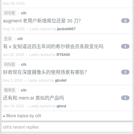
Sep 26, 2025
问与答
•
c0t
augment 老用户新增席位还是 30 刀？
3
Aug 15, 2025 • Lastly replied by
jackshi007
生活
•
c0t
有 v 友知道这四五年间的希尔顿会员条款变化吗
1
Jun 22, 2025 • Lastly replied by
RTX440
问与答
•
c0t
好奇现在深度摄像头的使用场景有哪些？
1
Nov 2, 2024 • Lastly replied by
glcolof
程序员
•
c0t
还有和 mem.ai 类似的产品吗
1
Jan 19, 2023 • Lastly replied by
qinrui
More topics by c0t
»
c0t's recent replies