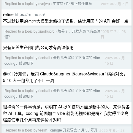
Replied to a topic by evejwp
中文错别字纠正软件推荐
2025 年 9 月 7 日
›
refine
https://refine.sh/
不过默认用的本地大模型太偏拉丁语系，估计用国内的 API 会好一点
Replied to a topic by xiaohupro
羡慕了，开发人员也有高温
2025 年 7 月 28
›
日
假？
只有涵盖生产部门的公司才有高温假吧
Replied to a topic by riceball
最近几天实验了下所谓的 vibe
2025 年 7 月
›
15 日
coding，结论如下
@
c0t
冷知识，我司 Claude&augment&cursor&windsurf 横向对比，
5-10 人一组都用了不止一周
Replied to a topic by riceball
最近几天实验了下所谓的 vibe
2025 年 7 月
›
15 日
coding，结论如下
很神奇的一件事情是，明明在 AI 提问技巧方面是新手的人，来评价各
种 AI 工具，coding 前面加个 vibe 就能无视经验是吗？我觉得至少高
强度使用几个月再来评价才对吧
Replied to a topic by feelm
cangjie 开发语言 7 月 30 号开
2025 年 6 月 23
›