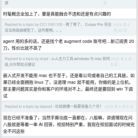
日
源
时髦概念全加上了，要是真能融合不违和还是有点兴趣的
Replied to a topic by CC11001100
寄了寄了， Cursor Pro 完全
2025 年 6
›
月 20 日
没法用高级模型了，这咋整啊。。。
agent 用的多的话，还是找个老 augment code 账号吧…新订阅贵 20
刀，性价比就不高了
Replied to a topic by dnjat
🚴‍🚴‍‍主力工具,windows 与 mac 如何
2025 年 6 月
›
8 日
选,大伙帮给点建议
嵌入式开发不能用 mac 也不至于，还是看公司或者自己的工具链，如
果已经全面拥抱 linux 了，没道理 mac 就不能用，你做的是上位机，
那主要问题其实是你和客户的环境对不上，最终还是要回到 win 下调
试
Replied to a topic by deposit
社招跳槽一般要准备几个月？
2025 年 5 月 8 日
›
现在已经不准备了，当然手撕功底一直都在，八股嘛，讲道理现在问
八股就是等着一串 AI 回答，校招特别严重，我现在校招面试的时候完
全不问这些