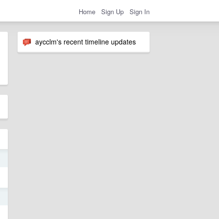
Home
Sign Up
Sign In
aycclm's recent timeline updates
5
5