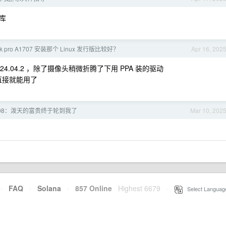
库
ok pro A1707 安装那个 Linux 发行版比较好？
Apr 16, 202
buntu24.04.2 ，除了摄像头稍微折腾了下用 PPA 装的驱动
统直接就能用了
108：泼天的富贵终于轮到我了
Mar 10, 202
·
FAQ
·
Solana
·
857 Online
Highest 6679
·
Select Languag