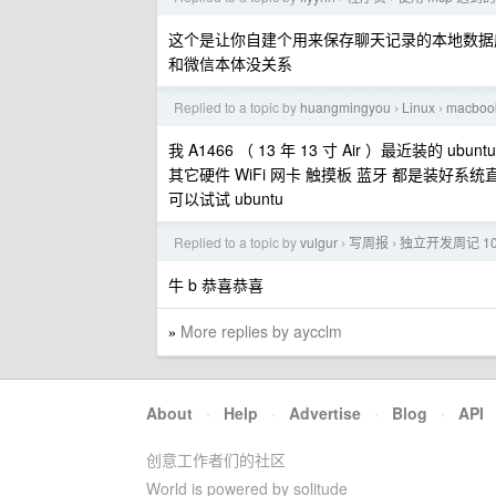
这个是让你自建个用来保存聊天记录的本地数据
和微信本体没关系
Replied to a topic by
huangmingyou
Linux
macbo
›
›
我 A1466 （ 13 年 13 寸 Air ）最近装的 u
其它硬件 WiFi 网卡 触摸板 蓝牙 都是装好系
可以试试 ubuntu
Replied to a topic by
vulgur
写周报
独立开发周记 
›
›
牛 b 恭喜恭喜
More replies by aycclm
»
About
·
Help
·
Advertise
·
Blog
·
API
创意工作者们的社区
World is powered by solitude