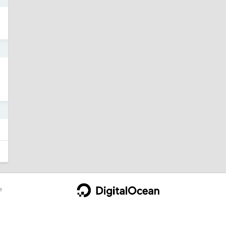
5
5
e