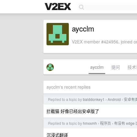
aycclm
V2EX member #424956, joined on
aycclm
提问
技术
aycclm's recent replies
Replied to a topic by
balddonkey1
Android
安卓有
›
›
拦截猫 好像已经出安卓版了
Replied to a topic by
hmxxmh
程序员
有没有 edg
›
›
沉浸式翻译