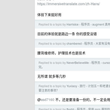
https://immersivetranslate.com/zh-Hans/
体验下来挺好用
Replied to a topic by
HarrisIce
程序员
augment
›
›
目前的体验就是路边一条 你的感受没错
Replied to a topic by
chambered
程序员
大家有没
›
›
腰背维修师，护理技术也是技术
Replied to a topic by
NeverBelieveMe
程序员
cur
›
›
完。
无所谓 就多等几秒
Replied to a topic by
Yuxiaoy
旅行
计划五一和老婆
›
›
要注意的事项？
@
asd7160
不，还是要准备一份的，不一定会用
Replied to a topic by
ffyyhh
程序员
使用 mcp 遇到
›
›