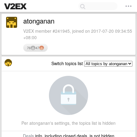
atonganan
V2EX member #241945, joined on 2017-07-20 09:34:55
+08:00
76
47
Switch topics list
Per atonganan's settings, the topics list is hidden
Deals
info, including closed deals, is not hidden