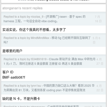
atonganan's recent replies
Replied to a topic by nicolas_9
[开源推广] rasen - 基于 spec 的
7 月
›
16 日
harness 工程，一句话全自动 vibe coding。
实话实说，你这个我真的不想看，太多字了
Replied to a topic by MindMindMax
移动 5g 已经断开国际互联网了
5 月 6
›
日
吗？
是哪里的用户
Replied to a topic by l534891619
Claude 新站开业 满血 Max 中转包月
4 月
›
27 日
1 元=1 刀， 限时注册送 5 美金额度 注册留 ID 再送 5 美金额度
客户 ID
BMF-aa6b087f
Replied to a topic by lynn1su
中国的算力缺口这么大嘛？看到 2025 华
4 月
›
22 日
为昇腾出货 81 万块，又看到各家 coding plan 不是停售就是限流
缺的是 N 卡，不是升腾卡
Replied to a topic by atonganan
广州能安装电信跨省宽带
2025 年 12 月