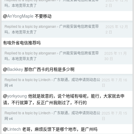
›
2 日
吗，本地宽带太贵了
@
AnYongMaple
不要移动
Replied to a topic by atonganan
广州能安装电信跨省宽带
2025 年 12 月
›
2 日
吗，本地宽带太贵了
有啥外省电信推荐吗
Replied to a topic by atonganan
广州能安装电信跨省宽带
2025 年 11 月
›
30 日
吗，本地宽带太贵了
@
Backkey
那你广西卡的月租是多少啊
Replied to a topic by Lintech
广东联通，成功申请到动态公
2025 年 7 月 16
›
日
网 v4
@
yorkyoung
他就是故意的，说个地域有啥呢，能行，大家就去申
请，不行就算了，反正广州我刚过了，不行的
Replied to a topic by Lintech
广东联通，成功申请到动态公
2025 年 7 月 15
›
日
网 v4
@
Lintech
老哥，麻烦反馈下是哪个地市，是广州吗