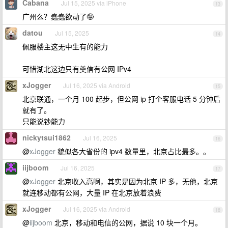
Cabana
Jul 15, 2025 via iPhone
13
广州么？蠢蠢欲动了🤪
datou
Jul 15, 2025
14
佩服楼主这无中生有的能力
可惜湖北这边只有奠信有公网 IPv4
xJogger
Jul 16, 2025 via Android
15
北京联通，一个月 100 起步，但公网 ip 打个客服电话 5 分钟后
就有了。
只能说钞能力
nickytsui1862
Jul 16, 2025
16
@
xJogger
貌似各大省份的 ipv4 数量里，北京占比最多。。
iijboom
Jul 16, 2025
17
@
xJogger
北京收入高啊，其实是因为北京 IP 多，无他，北京
就连移动都有公网，大量 IP 在北京放着浪费
xJogger
Jul 16, 2025 via Android
18
@
iijboom
北京，移动和电信的公网，据说 10 块一个月。