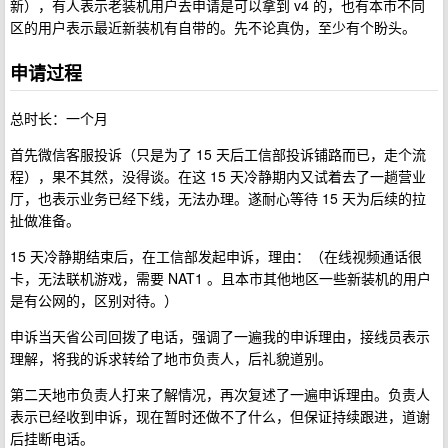
新），有人表示老装机用户去申请是可以拿到 v4 的，也有本市不同
区的用户表示最近新装机有自带的。先不论真伪，至少有个盼头。
申请过程
总时长：一个月
首先微信客服投诉（只是为了 15 天后工信部投诉铺路而已，走个流
程），果不其然，没得谈。在这 15 天冷静期内又试着去了一趟营业
厅，也表示业务已经下线，无法办理。遂耐心等待 15 天为后续的拉
扯做准备。
15 天冷静期结束后，在工信部发起申诉，理由：（在线视频通话很
卡，无法联机游戏，需要 NAT1 。且本市其他地区一些新装机的用户
是有公网的，区别对待。）
申诉当天省公司回拨了电话，强调了一遍我的申诉理由，接线员表示
理解，将我的诉求转给了地市负责人，后礼貌道别。
第二天地市负责人打来了解情况，再次复述了一遍申诉理由。负责人
表示已经收到申诉，现在暂时还做不了什么，但保证持续跟进，道谢
后挂断电话。