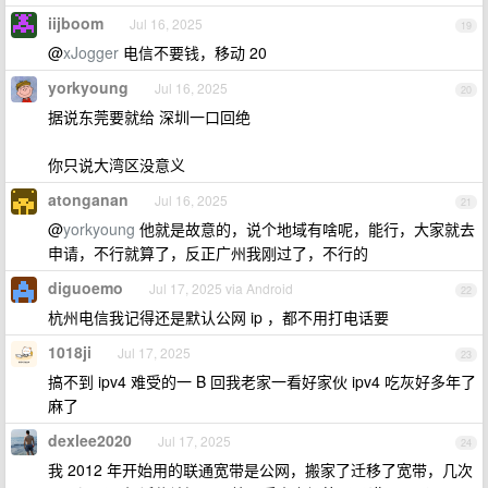
iijboom
Jul 16, 2025
19
@
xJogger
电信不要钱，移动 20
yorkyoung
Jul 16, 2025
20
据说东莞要就给 深圳一口回绝
你只说大湾区没意义
atonganan
Jul 16, 2025
21
@
yorkyoung
他就是故意的，说个地域有啥呢，能行，大家就去
申请，不行就算了，反正广州我刚过了，不行的
diguoemo
Jul 17, 2025 via Android
22
杭州电信我记得还是默认公网 ip ，都不用打电话要
1018ji
Jul 17, 2025
23
搞不到 ipv4 难受的一 B 回我老家一看好家伙 ipv4 吃灰好多年了
麻了
dexlee2020
Jul 17, 2025
24
我 2012 年开始用的联通宽带是公网，搬家了迁移了宽带，几次