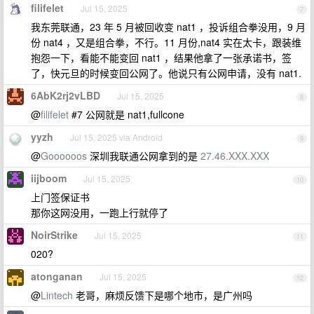
filifelet
Jul 15, 2025
7
我东莞联通，23 年 5 月被回收变 nat1 ，投诉组合拳没用，9 月
份 nat4 ，又是组合拳，不行。11 月份,nat4 实在太卡，跟装维
抱怨一下，看能不能变回 nat1 ，结果他拿了一张承诺书，签
了，快元旦的时候变回公网了。他说只有公网申请，没有 nat1.
6AbK2rj2vLBD
Jul 15, 2025
8
@
filifelet
#7 公网就是 nat1,fullcone
yyzh
Jul 15, 2025 via Android
9
@
Goooooos
深圳我联通公网拿到的是
27.46.XXX.XXX
iijboom
Jul 15, 2025
10
上门签保证书
那你这网没用，一跑上行就停了
NoirStrike
Jul 15, 2025
11
020?
atonganan
Jul 15, 2025
12
@
Lintech
老哥，麻烦反馈下是哪个地市，是广州吗