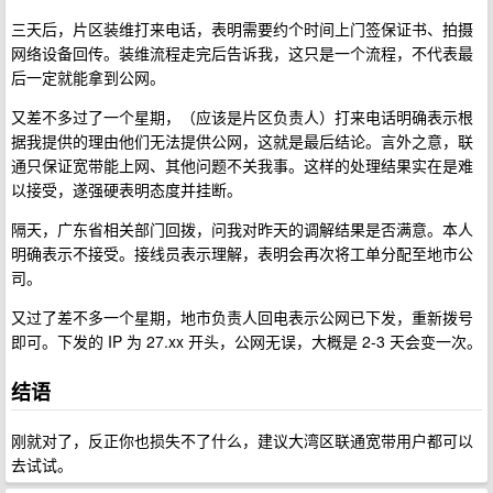
三天后，片区装维打来电话，表明需要约个时间上门签保证书、拍摄
网络设备回传。装维流程走完后告诉我，这只是一个流程，不代表最
后一定就能拿到公网。
又差不多过了一个星期，（应该是片区负责人）打来电话明确表示根
据我提供的理由他们无法提供公网，这就是最后结论。言外之意，联
通只保证宽带能上网、其他问题不关我事。这样的处理结果实在是难
以接受，遂强硬表明态度并挂断。
隔天，广东省相关部门回拨，问我对昨天的调解结果是否满意。本人
明确表示不接受。接线员表示理解，表明会再次将工单分配至地市公
司。
又过了差不多一个星期，地市负责人回电表示公网已下发，重新拨号
即可。下发的 IP 为 27.xx 开头，公网无误，大概是 2-3 天会变一次。
结语
刚就对了，反正你也损失不了什么，建议大湾区联通宽带用户都可以
去试试。