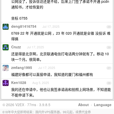
公网没了，投诉信访还是不给，后来上门签了承诺不开通 pcdn
通知书，才给恢复的
坐标 0755
deng81416754
Jul 17, 2025
25
0769 22 年 开通就是公网 ，23 年 020 开通就是全锥 没投诉 难
得搞
Cruzz
Jul 17, 2025
26
还是得是北京啊，北京联通电信打电话两分钟就有了。移动 10
块一个月。很简单。
zmfang1995
Jul 17, 2025
27
福建好像都可以直接申请，我知道的厦门和福州都有
Ken1028
Aug 5, 2025
28
我的还在申请中，他也让我签承诺函和拍照上网场景，不知道能
不能申请下来。
© 2026 V2EX · 77ms · 3.9.8.5
About
·
Language
618年中大促即将结束：国内外VPS服务器，99元起，续费代金券