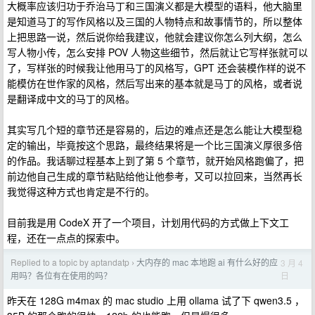
大概率应该归功于乔治马丁和三国演义都是大模型的语料，他大脑里
是知道马丁的写作风格以及三国的人物特点和故事情节的，所以整体
上把思路一说，然后说你给我建议，他就会建议你怎么列大纲，怎么
写人物小传，怎么安排 POV 人物这些细节，然后就让它写样张就可以
了，写样张的时候我让他用马丁的风格写，GPT 还会装模作样的说不
能模仿在世作家的风格，然后写出来的基本就是马丁的风格，或者说
是翻译成中文的马丁的风格。
其实写几个短的章节还是容易的，后边的难点还是怎么能让大模型稳
定的输出，毕竟按这个思路，最终结果将是一个比三国演义厚很多倍
的作品。我话聊过程基本上到了第 5 个章节，就开始风格跑偏了，把
前边他自己生成的章节粘贴给他让他参考，又可以拉回来，当然再长
我觉得这种方式也肯定是不行的。
目前我是用 CodeX 开了一个项目，计划用代码的方式做上下文工
程，还在一点点的探索中。
Replied to a topic by aptandatp
大内存的 mac 本地跑 ai 有什么好的应
3 月 4
›
日
用吗？各位有在使用的吗？
昨天在 128G m4max 的 mac studio 上用 ollama 试了下 qwen3.5 ，