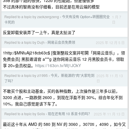
35B 的那个跑的很快，122b 的也能跑，但是慢很多
不过具体的智商没有仔细看，目前还是在用云端的模型
Replied to a topic by zackzergzeng
今天有没有 Option+转圈圈完全
1 月 7
›
日
卡死的
反复卸载安装弄了一上午，真是太扯淡了
Replied to a topic by Dujh
网易云会员免费领
2025 年 12 月 5 日
›
1http:/$MNfuAj218cb63c$ [復淛整段文案并咑閞「网易云音乐」，领
免费会员] 黑胶邀请官 a***g 送你网易云音乐 12 月黑胶会员卡，领取
享 20+会员权益。
https://163cn.tv/Wj1JOkY
Replied to a topic by zl1995
今天，新能源的“肉”大家吃到
2025 年 11 月 13
›
日
了吗？
不敢买个股和主动基金，买的各种指数，上次操作是三年多以前，
3200 点进，一路跌倒 2600 ，到现在浮盈不到 30%，综合年化不到
10%，我自己感觉是该下车了。
Replied to a topic by Solis
现在还有用 10 系显卡的吗？
2025 年 11 月 13 日
›
最近这十年从 AMD 的 580 到 NV 的 3060 ，3070ti ，4090 ，如今又