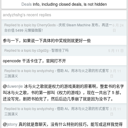
Deals
info, including closed deals, is not hidden
andyzhshg's recent replies
Replied to a topic by CherryGods
庆祝 Steam Machine 发布，再送一
6 月 24
›
日
台价值 5499 元懒猫微服！
参与一下，如果说一下具体的中奖规则就更好一些
Replied to a topic by c3gd2g
智普挂了吗
5 月 11 日
›
opencode 干活卡住了，官网打不开
Replied to a topic by andyzhshg
借助 AI，用冰与火之歌的形式重写
3 月 11
›
日
三国演义
@
duwenjie
冰与火之歌就是权力的游戏美剧的原著啊，整套书的名字
叫冰与火之歌，书的第一部叫《权力的游戏》，现在一共出了 5 部，
还没写完，剧把书拍完了，然后后边几季崩了就是因为没书了。
Replied to a topic by andyzhshg
借助 AI，用冰与火之歌的形式重写
3 月 11
›
日
三国演义
@
jstony
真的就是靠聊天，没有什么特别的技巧，能写成这样我觉得