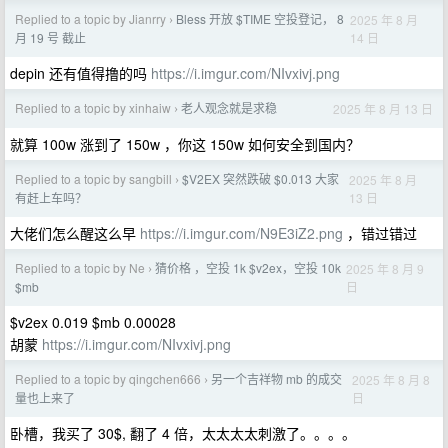
Replied to a topic by Jianrry
Bless 开放 $TIME 空投登记， 8
2025 年 8 月
›
14 日
月 19 号 截止
depin 还有值得撸的吗
https://i.imgur.com/NIvxivj.png
Replied to a topic by xinhaiw
老人观念就是求稳
2025 年 8 月 13 日
›
就算 100w 涨到了 150w ，你这 150w 如何安全到国内？
Replied to a topic by sangbill
$V2EX 突然跌破 $0.013 大家
2025 年 8 月
›
13 日
有赶上车吗？
大佬们怎么醒这么早
https://i.imgur.com/N9E3iZ2.png
，错过错过
Replied to a topic by Ne
猜价格 ，空投 1k $v2ex，空投 10k
2025 年 8 月 9
›
日
$mb
$v2ex 0.019 $mb 0.00028
胡蒙
https://i.imgur.com/NIvxivj.png
Replied to a topic by qingchen666
另一个吉祥物 mb 的成交
2025 年 8 月 8
›
日
量也上来了
卧槽，我买了 30$, 翻了 4 倍，太太太太刺激了。。。。