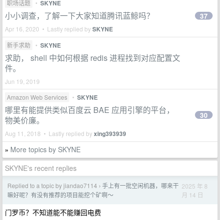
职场话题
•
SKYNE
小小调查，了解一下大家知道腾讯蓝鲸吗？
37
Apr 16, 2020 • Lastly replied by
SKYNE
新手求助
•
SKYNE
求助， shell 中如何根据 redis 进程找到对应配置文
件。
Jun 19, 2019
Amazon Web Services
•
SKYNE
哪里有能提供类似百度云 BAE 应用引擎的平台，
30
物美价廉。
Aug 11, 2018 • Lastly replied by
xing393939
More topics by SKYNE
»
SKYNE's recent replies
Replied to a topic by jiandao7114
手上有一批空闲机器，哪来干
2025 年 8
›
月 14 日
嘛好呢？有没有推荐的项目能挖个矿啊～
门罗币？不知道能不能赚回电费