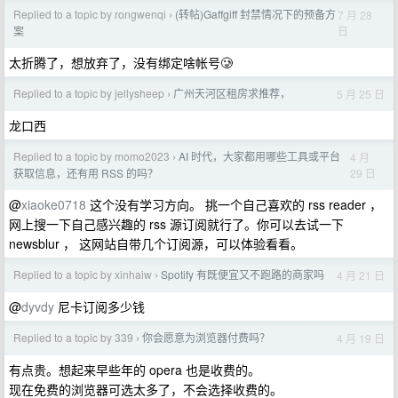
Replied to a topic by rongwenqi
(转帖)Gaffgiff 封禁情况下的预备方
7 月 28
›
日
案
太折腾了，想放弃了，没有绑定啥帐号🥲
Replied to a topic by jellysheep
广州天河区租房求推荐，
5 月 25 日
›
龙口西
Replied to a topic by momo2023
AI 时代，大家都用哪些工具或平台
4 月
›
29 日
获取信息，还有用 RSS 的吗？
@
xiaoke0718
这个没有学习方向。 挑一个自己喜欢的 rss reader ，
网上搜一下自己感兴趣的 rss 源订阅就行了。你可以去试一下
newsblur ， 这网站自带几个订阅源，可以体验看看。
Replied to a topic by xinhaiw
Spotify 有既便宜又不跑路的商家吗
4 月 21 日
›
@
dyvdy
尼卡订阅多少钱
Replied to a topic by 339
你会愿意为浏览器付费吗？
4 月 19 日
›
有点贵。想起来早些年的 opera 也是收费的。
现在免费的浏览器可选太多了，不会选择收费的。