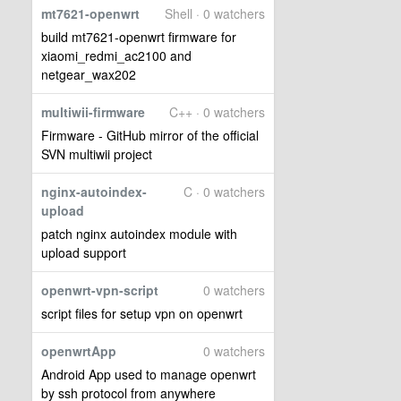
mt7621-openwrt
Shell · 0 watchers
build mt7621-openwrt firmware for
xiaomi_redmi_ac2100 and
netgear_wax202
multiwii-firmware
C++ · 0 watchers
Firmware - GitHub mirror of the official
SVN multiwii project
nginx-autoindex-
C · 0 watchers
upload
patch nginx autoindex module with
upload support
openwrt-vpn-script
0 watchers
script files for setup vpn on openwrt
openwrtApp
0 watchers
Android App used to manage openwrt
by ssh protocol from anywhere