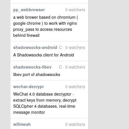
pp_webbrowser
0 watchers
a web brower based on chromium (
google chrome ) to work with nginx
proxy_pass to access resources
behind firewall
shadowsocks-android
C · 0 watchers
A Shadowsocks client for Android
shadowsocks-libev
C · 0 watchers
libev port of shadowsocks
wechat-decrypt
0 watchers
WeChat 4.0 database decryptor -
extract keys from memory, decrypt
SQLCipher 4 databases, real-time
message monitor
wifimesh
0 watchers