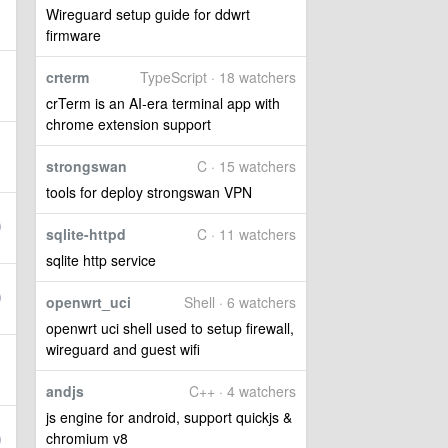
Wireguard setup guide for ddwrt
firmware
crterm
TypeScript · 18 watchers
crTerm is an AI-era terminal app with
chrome extension support
strongswan
C · 15 watchers
tools for deploy strongswan VPN
sqlite-httpd
C · 11 watchers
sqlite http service
openwrt_uci
Shell · 6 watchers
openwrt uci shell used to setup firewall,
wireguard and guest wifi
andjs
C++ · 4 watchers
js engine for android, support quickjs &
chromium v8