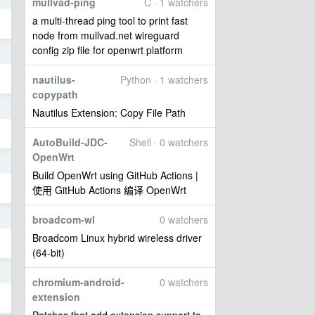
mullvad-ping
C · 1 watchers
a multi-thread ping tool to print fast
node from mullvad.net wireguard
config zip file for openwrt platform
0
nautilus-
Python · 1 watchers
copypath
4
Nautilus Extension: Copy File Path
AutoBuild-JDC-
Shell · 0 watchers
OpenWrt
2
Build OpenWrt using GitHub Actions |
使用 GitHub Actions 编译 OpenWrt
2
broadcom-wl
0 watchers
Broadcom Linux hybrid wireless driver
(64-bit)
6
chromium-android-
0 watchers
extension