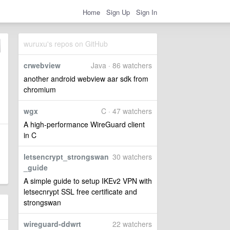
Home
Sign Up
Sign In
wuruxu's repos on GitHub
crwebview
Java · 86 watchers
another android webview aar sdk from
chromium
wgx
C · 47 watchers
A high-performance WireGuard client
in C
letsencrypt_strongswan
30 watchers
_guide
A simple guide to setup IKEv2 VPN with
letsecnrypt SSL free certificate and
strongswan
wireguard-ddwrt
22 watchers