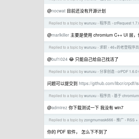
@
nocwat
目前还没有开源计划
Replied to a topic by
wuruxu
程序员
crRequest
›
›
@
marlkiller
主要是使用 chromium C++ UI 
Replied to a topic by
wuruxu
求职
46+的老登程序员
›
›
@
buf1024
😂 只能自己给自己找活了
Replied to a topic by
wuruxu
分享创造
crPDF 1.
›
›
问题可以提交到
https://github.com/libcr/crpdf/i
Replied to a topic by
wuruxu
程序员
基于 chromiu
›
›
@
admirez
你下载测试一下 我没有 win7
Replied to a topic by
zongmumask666
推广
RSS +
›
›
你的 PDF 软件， 怎么下不到了