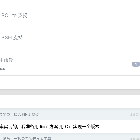
SQLite 支持
 SSH 支持
软应用市场
1
uxu
y 套个壳，接入 GPU 渲染
Jul 3
案实现的，我准备用 libcr 方案 用 C++实现一个版本
 1.7.0 发布，一款免费的开发者工具
Jul 3