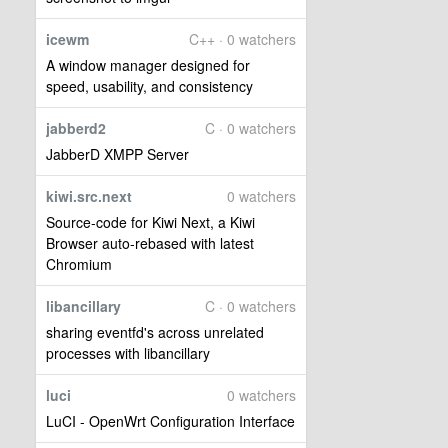
icewm
C++ · 0 watchers
A window manager designed for
speed, usability, and consistency
jabberd2
C · 0 watchers
JabberD XMPP Server
kiwi.src.next
0 watchers
Source-code for Kiwi Next, a Kiwi
Browser auto-rebased with latest
Chromium
libancillary
C · 0 watchers
sharing eventfd's across unrelated
processes with libancillary
luci
0 watchers
LuCI - OpenWrt Configuration Interface