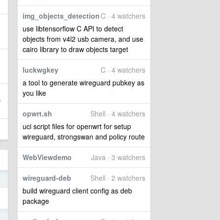
img_objects_detection
C · 4 watchers
use libtensorflow C API to detect
objects from v4l2 usb camera, and use
cairo library to draw objects target
luckwgkey
C · 4 watchers
a tool to generate wireguard pubkey as
you like
opwrt.sh
Shell · 4 watchers
uci script files for openwrt for setup
wireguard, strongswan and policy route
WebViewdemo
Java · 3 watchers
wireguard-deb
Shell · 2 watchers
1
build wireguard client config as deb
package
0