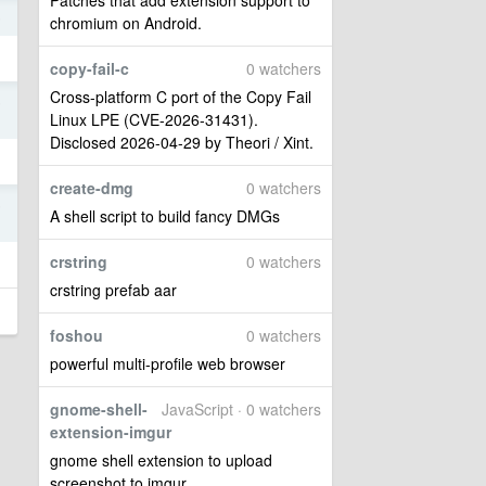
Patches that add extension support to
6
chromium on Android.
copy-fail-c
0 watchers
Cross-platform C port of the Copy Fail
5
Linux LPE (CVE-2026-31431).
Disclosed 2026-04-29 by Theori / Xint.
create-dmg
0 watchers
5
A shell script to build fancy DMGs
crstring
0 watchers
crstring prefab aar
foshou
0 watchers
powerful multi-profile web browser
gnome-shell-
JavaScript · 0 watchers
extension-imgur
gnome shell extension to upload
screenshot to imgur