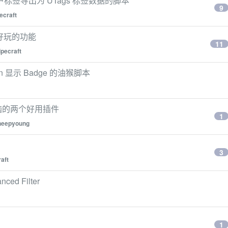
 的用户标签导出为 UTags 标签数据的脚本
9
ecraft
好玩的功能
11
ipecraft
n 显示 Badge 的油猴脚本
传烦恼的两个好用插件
1
heepyoung
3
aft
ed Filter
1