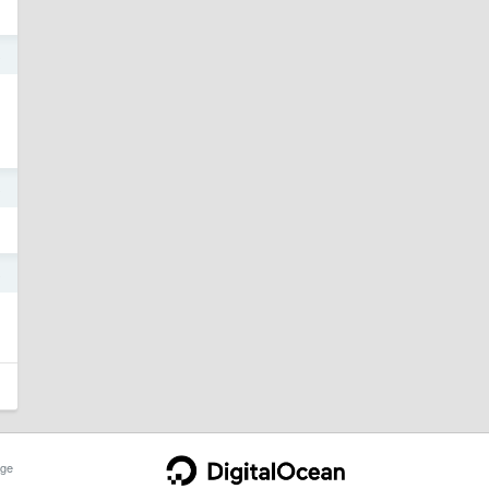
8
8
8
ge