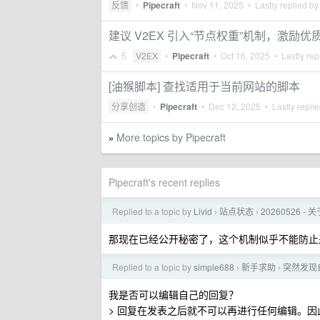
反馈
•
Pipecraft
•
Nov 11, 2025
• Lastly replied b
建议 V2EX 引入“节点权重”机制，激励优
5
V2EX
•
Pipecraft
•
Oct 16, 2025
• Lastly rep
[油猴脚本] 查找适用于当前网站的脚本
分享创造
•
Pipecraft
•
Dec 12, 2025
• Lastly repli
More topics by Pipecraft
»
Pipecraft's recent replies
Replied to a topic by
Livid
站点状态
20260526 -
›
›
那现在已经公开秘密了，这个机制似乎不能防止
Replied to a topic by
simple688
新手求助
突然发现
›
›
我是否可以编辑自己的回复？
> 回复在发表之后就不可以再进行任何编辑。