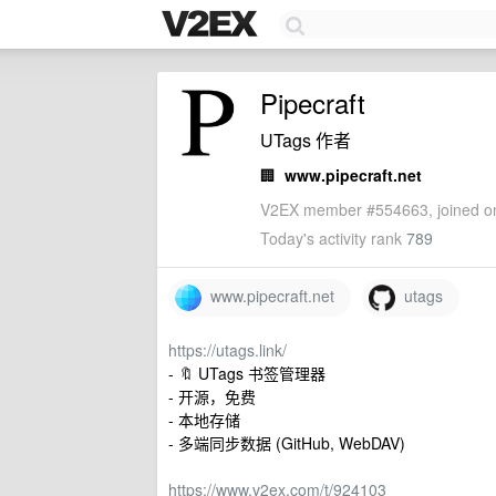
Pipecraft
UTags 作者
🏢
www.pipecraft.net
V2EX member #554663, joined on
Today's activity rank
789
www.pipecraft.net
utags
https://utags.link/
- 🔖 UTags 书签管理器
- 开源，免费
- 本地存储
- 多端同步数据 (GitHub, WebDAV)
https://www.v2ex.com/t/924103