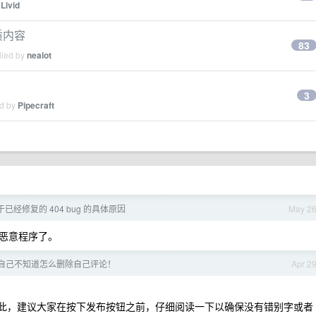
y
Livid
质内容
83
lied by
nealot
3
ed by
Pipecraft
 关于已经修复的 404 bug 的具体原因
May 2
恶意程序了。
自己不知道怎么删除自己评论！
Apr 2
因此，建议大家在按下发布按钮之前，仔细阅读一下以确保没有错别字或者