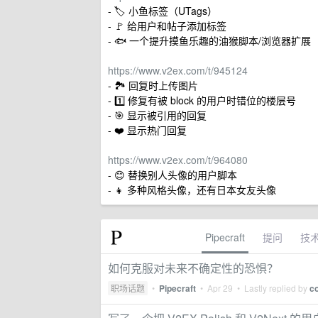
- 🏷️ 小鱼标签（UTags）
- 🚩 给用户和帖子添加标签
- 🐟 一个提升摸鱼乐趣的油猴脚本/浏览器扩展
https://www.v2ex.com/t/945124
- 🏞 回复时上传图片
- 1️⃣ 修复有被 block 的用户时错位的楼层号
- 🎯 显示被引用的回复
- ❤️ 显示热门回复
https://www.v2ex.com/t/964080
- 😊 替换别人头像的用户脚本
- 👧 多种风格头像，还有日本女友头像
Pipecraft
提问
技
如何克服对未来不确定性的恐惧？
职场话题
•
Pipecraft
•
Apr 29
• Lastly replied by
c