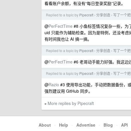
看看账户余额，有没有“每日登录奖励”记录。
Replied to a topic by
Pipecraft
分享创造
写了一个把 V
›
›
@
PerFectTime
#8 小鱼标签情况复杂一些，为了
uid 只能作为辅助检查。因为是特例，还没考虑
有时间我也让 AI 搞一搞。
Replied to a topic by
Pipecraft
分享创造
写了一个把 V
›
›
@
PerFectTime
#6 老哥动手能力好强。我这边还
Replied to a topic by
Pipecraft
分享创造
写了一个把 V
›
›
@
Razio
#3 使用导出功能，手动把数据备份，或通过
强烈建议用 GitHub 同步。
More replies by Pipecraft
»
About
·
Help
·
Advertise
·
Blog
·
API