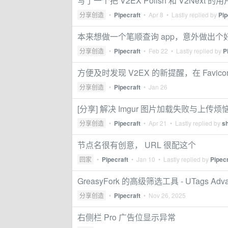
写了一个把 V2EX Polish 和 V2Next
分享创造
•
Pipecraft
•
Apr 8
• Lastly replied by
Pip
本来想做一个笔顺查询 app，意外做出个
分享创造
•
Pipecraft
•
Feb 22
• Lastly replied by
P
方便及时发现 V2EX 的新提醒，在 Favico
分享创造
•
Pipecraft
•
Jan 26
[分享] 解决 Imgur 图片加载失败与上
分享创造
•
Pipecraft
•
Apr 21
• Lastly replied by
s
节点名很有创意， URL 很配这个
回家
•
Pipecraft
•
Jan 10
• Lastly replied by
Pipecr
GreasyFork 的高级筛选工具 - UTags Advanc
分享创造
•
Pipecraft
•
Nov 26, 2025
右侧栏 Pro 广告位显示异常