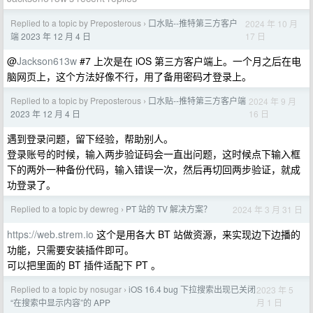
Replied to a topic by Preposterous
口水贴--推特第三方客户
2024 年 10 月
›
17 日
端 2023 年 12 月 4 日
@
Jackson613w
#7 上次是在 iOS 第三方客户端上。一个月之后在电
脑网页上，这个方法好像不行，用了备用密码才登录上。
Replied to a topic by Preposterous
口水贴--推特第三方客户端
2024 年 9 月
›
16 日
2023 年 12 月 4 日
遇到登录问题，留下经验，帮助别人。
登录账号的时候，输入两步验证码会一直出问题，这时候点下输入框
下的两外一种备份代码，输入错误一次，然后再切回两步验证，就成
功登录了。
Replied to a topic by dewreg
PT 站的 TV 解决方案？
2024 年 3 月 31 日
›
https://web.strem.io
这个是用各大 BT 站做资源，来实现边下边播的
功能，只需要安装插件即可。
可以把里面的 BT 插件适配下 PT 。
Replied to a topic by nosugar
iOS 16.4 bug 下拉搜索出现已关闭
2023 年 5
›
月 1 日
“在搜索中显示内容”的 APP