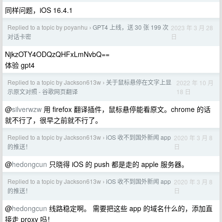
同样问题，iOS 16.4.1
Replied to a topic by poyanhu
GPT4 上线，送 30 张 199 次
2023 年 3 月 28
›
日
对话卡密
NjkzOTY4ODQzQHFxLmNvbQ==
体验 gpt4
Replied to a topic by Jackson613w
关于鼠标悬停在文字上显
2022 年 10 月
›
18 日
示原文对照 - 谷歌网页翻译
@
silverwzw
用 firefox 翻译插件，鼠标悬停能看原文。chrome 的话
就不行了，很早之前就不行了。
Replied to a topic by Jackson613w
iOS 收不到国外新闻 app
2020 年 3 月 8
›
日
的推送！
@
hedongcun
只晓得 iOS 的 push 都是走的 apple 服务器。
Replied to a topic by Jackson613w
iOS 收不到国外新闻 app
2020 年 3 月 8
›
日
的推送！
@
hedongcun
线路稳定啊。 需要把这些 app 的域名什么的，添加直
接走 proxy 吗！