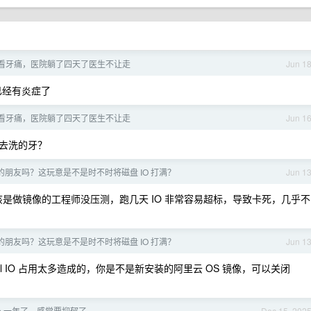
看牙痛，医院躺了四天了医生不让走
Jun 1
已经有炎症了
看牙痛，医院躺了四天了医生不让走
Jun 1
去洗的牙？
 UI 的朋友吗？这玩意是不是时不时将磁盘 IO 打满？
Jun 1
像，应该是做镜像的工程师没压测，跑几天 IO 非常容易超标，导致卡死，几乎不
 UI 的朋友吗？这玩意是不是时不时将磁盘 IO 打满？
Jun 1
lctl IO 占用太多造成的，你是不是新安装的阿里云 OS 镜像，可以关闭
ap 一年了，感觉要抑郁了
Dec 15, 202