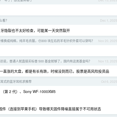
么看？
Dec 1, 202
牙隐裂也不太好检查，可能某一天突然裂开
维换成纯棉，纯羊毛衣服，🥺300 块左右的羊毛针织外套可以穿吗？
Nov 20, 202
访说，普通人就直接买标普 500 基金就够了，国内有这类基金吗？
Nov 13, 202
一直涨的大盘，都是有长有跌，时候没到而已，股票是高风险投资品
入耳式的蓝牙耳机求推荐
Oct 6, 202
 （第 2 代）、Sony WF-1000XM5
 会自动升级固件（连接到苹果手机）导致哪天固件降噪直接属于不可用状态