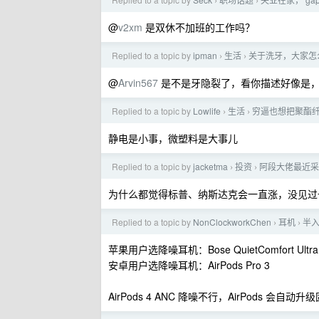
›
›
@
v2xm
是双休不加班的工作吗？
Replied to a topic by
ipman
生活
关于洗牙，大家怎
›
›
@
Arvin567
是不是牙隐裂了，看你描述好像是，
Replied to a topic by
Lowlife
生活
穷逼也想把聚酯纤
›
›
静电是小事，微塑料是大事儿
Replied to a topic by
jacketma
投资
阿段大佬最近采
›
›
为什么都觉得标普、纳斯达克会一直涨，没见过
Replied to a topic by
NonClockworkChen
耳机
半
›
›
苹果用户选降噪耳机：Bose QuietComfort Ultra
安卓用户选降噪耳机：AirPods Pro 3
AirPods 4 ANC 降噪不行，AirPods