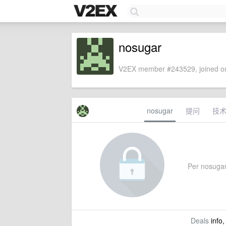
nosugar
V2EX member #243529, joined on
nosugar
提问
技
Per nosugar'
Deals
info,