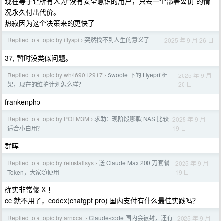
现在等于让所有人为“没有安全意识的用户，只丢一个部署公钥”的情
况永久付出代价。
热寂因为这个决策来的更快了
Replied to a topic by iflyapi
突然找不到人生的意义了
2025 年 9 月 26 日
›
37, 暂时没类似问题。
Replied to a topic by wh469012917
Swoole 下的 Hyeprf 框
2025 年 9 月
›
20 日
架，现在的维护计划怎么样？
frankenphp
Replied to a topic by POEM3M
求助：现阶段哪款 NAS 比较
2025 年 9 月
›
19 日
适合小白用？
群晖
Replied to a topic by reinstallsys
送 Claude Max 200 刀套餐
2025 年 9 月
›
19 日
Token，大家随便用
确实非常傻 X ！
cc 就不用了，codex(chatgpt pro) 国内支付有什么最佳实践吗？
Replied to a topic by arnocat
Claude-code 国内会被封，还有
2025 年 9 月
›