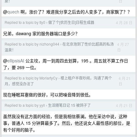
日
泉！
@
quech
啊，涨价了？难道我分享之后去的人变多了，商家飘了？？
Replied to a topic by tty0
做了个[农历生日]日程生成器
4 月 28 日
›
兄弟，dawang 家的服务器端口是多少？
Replied to a topic by nizhong044
在北京泡到了性价比超高的私汤
4 月 27
›
日
温泉！
@
ellipsisAI
公主坟，周一到周四去划算，195 。周五就不算工作日
了，要 269 一位。
Replied to a topic by MoriartyCy
楼上租户半夜吵闹，沟通了两个
4 月 21
›
日
月，感觉没办法了
现在睡眠耳塞做的很好，可以把噪音降到很低。
Replied to a topic by yyll
生活随笔日记 15 被鸽子了
4 月 21 日
›
虽然我没有这方面的经验，但是我相信蔡澜。他在采访中说，这种
事，普通人 15 分钟算最多了。然后，他还说女人最性感的部位，是
有个好用的脑子。