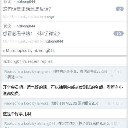
阅读
•
nizhong044
这句话是正话还是反话？
2
Mar 15 • Lastly replied by
conge
阅读
•
nizhong044
感冒必看书籍：《科学禅定》
10
Mar 10 • Lastly replied by
nizhong044
More topics by nizhong044
»
nizhong044's recent replies
Replied to a topic by qingrain
同样的网络小说，微信读书比起点读
7 月 17
›
日
书贵近 20%
开个会员吧，运气好的话，可以抽到内部灰度测试的名额，看所有小
说都免费。
Replied to a topic by laikicka
如何评价 VLESS 漏洞报告正文
5 月 12 日
›
这是个好事儿啊
Replied to a topic by nizhong044
在北京泡到了性价比超高的私汤温
5 月 7
›