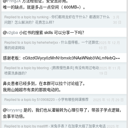
@
FringJX
方法经验证，安全且好用。
唯一的缺点，就是多占一点空间（ 600MB+）。
Replied to a topic by runking
你们都用龙虾在干什么？都遇到了什么
3 月
›
30 日
问题？怎么解决的？花费怎么样？
@
v2gba
小红书的搜索 skills 可以分享一下吗？
Replied to a topic by heheheheljxx
什么值得看，一个还算优
2025 年 12 月
›
10 日
雅的阅读网站
感谢老板：cG9zdGVycy0zMnN1bmxlc3NAaWNsb3VkLmNvbQ==
Replied to a topic by bboring
[救救慢性鼻炎] 有没有用过电动
2025 年 11 月
›
19 日
喷雾洗鼻器的？
鼻炎患者已经多到，在本群可以拉个讨论组了。
我用山姆超市有卖的那款电动的。
Replied to a topic by 510908220
小学有哪些网课推荐
2025 年 10 月 29 日
›
@
loryyang
是的，我们也从灌输转为心理引导了，带孩子学点逻辑，
会事半功倍。
Replied to a topic by mastifff
米兔手表 7 在加拿大插了加拿大电话
2025 年
›