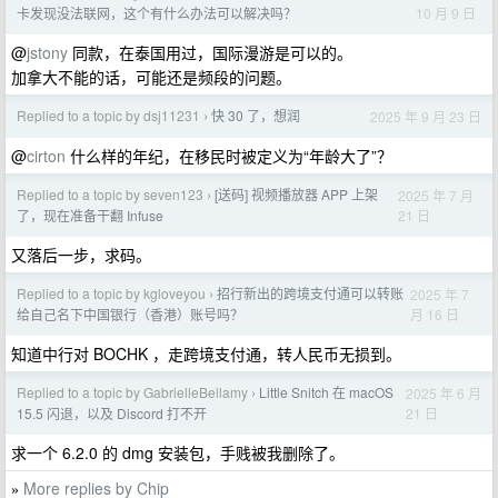
10 月 9 日
卡发现没法联网，这个有什么办法可以解决吗？
@
jstony
同款，在泰国用过，国际漫游是可以的。
加拿大不能的话，可能还是频段的问题。
Replied to a topic by dsj11231
快 30 了，想润
2025 年 9 月 23 日
›
@
cirton
什么样的年纪，在移民时被定义为“年龄大了”？
Replied to a topic by seven123
[送码] 视频播放器 APP 上架
2025 年 7 月
›
21 日
了，现在准备干翻 Infuse
又落后一步，求码。
Replied to a topic by kgloveyou
招行新出的跨境支付通可以转账
2025 年 7
›
月 16 日
给自己名下中国银行（香港）账号吗？
知道中行对 BOCHK ，走跨境支付通，转人民币无损到。
Replied to a topic by GabrielleBellamy
Little Snitch 在 macOS
2025 年 6 月
›
21 日
15.5 闪退，以及 Discord 打不开
求一个 6.2.0 的 dmg 安装包，手贱被我删除了。
More replies by Chip
»