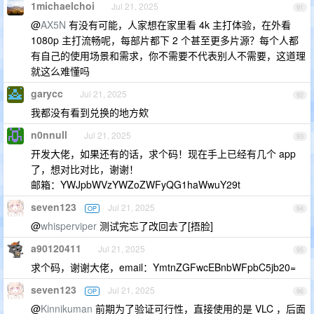
1michaelchoi
Jul 21, 2025
91
@
AX5N
有没有可能，人家想在家里看 4k 主打体验，在外看
1080p 主打流畅呢，每部片都下 2 个甚至更多片源？每个人都
有自己的使用场景和需求，你不需要不代表别人不需要，这道理
就这么难懂吗
garycc
Jul 21, 2025
92
我都没有看到兑换的地方欸
n0nnull
Jul 21, 2025
93
开发大佬，如果还有的话，求个码！现在手上已经有几个 app
了，想对比对比，谢谢！
邮箱：YWJpbWVzYWZoZWFyQG1haWwuY29t
seven123
Jul 21, 2025
OP
94
@
whisperviper
测试完忘了改回去了[捂脸]
a90120411
Jul 21, 2025
95
求个码，谢谢大佬，email：YmtnZGFwcEBnbWFpbC5jb20=
seven123
Jul 21, 2025
OP
96
@
Kinnikuman
前期为了验证可行性，直接使用的是 VLC ，后面