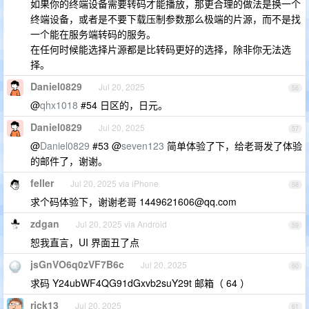
如果你的终端设备需要转码才能播放，那更合理的做法是换一个
终端设备，或者是不要下载压制参数那么极端的片源，而不是找
一个能在服务端转码的服务。
在任何时候能选择片源都是比转码更好的选择，除非你无法选
择。
Daniel0829
Jul 20, 2025
56
@
qhx1018
#54 日区的，日元。
Daniel0829
Jul 20, 2025
57
@
Daniel0829
#53 @
seven123
简单体验了下，给老哥发了体验
的邮件了，谢谢。
feller
Jul 20, 2025 via iPhone
58
求个码体验下，谢谢老哥
1449621606@qq.com
zdgan
Jul 20, 2025 via Android
59
恕我直言，UI 界面丑了点
jsGnVO6q0zVF7B6c
Jul 20, 2025
60
求码 Y24ubWF4QG91dGxvb2suY29t 邮箱（ 64 ）
rick13
Jul 20, 2025
61