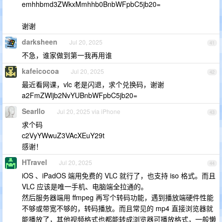
emhhbmd3ZWkxMmhhb0BnbWFpbC5jb20=
谢谢
darksheen
Jul 20, 2025
41
不急，谁家做到第一我再用谁
kafeicocoa
Jul 20, 2025
42
最近看网课，vlc 老是闪退，求个兑换码，谢谢
a2FmZWljb2NvYUBnbWFpbC5jb20=
Searllo
Jul 20, 2025 via iPhone
43
求个码
c2VyYWwuZ3VAcXEuY29t
感谢！
HTravel
Jul 20, 2025
44
iOS 、iPadOS 端用免费的 VLC 就行了，也支持 iso 格式。而且
VLC 应该是唯一手机、电脑端全拉通的。
然后服务器端用 ffmpeg 再写个转码功能，遇到播放端硬件性能
不够或带宽不够的，转码播放。而且常见的 mp4 直接浏览器就
能播放了，其他视频格式也都能转成浏览器可播放格式，一般懒