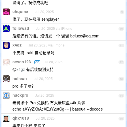
没码了。祝你成功吧
chqome
Jul 20, 2025
9
晚了，现在都用 senplayer
followad
Jul 20, 2025 via iPhone
10
后续还有的话。烦请发一个 谢谢
beluxe@qq.com
x4gz
Jul 20, 2025 via iPhone
11
不支持 trakt 自动记录吗
seven123
Jul 20, 2025
OP
12
@
x4gz
有后续规划支持
helleon
Jul 20, 2025
13
pro 多了啥？
hackpro
Jul 20, 2025
14
老哥求个 Pro 兑换码 有大量原盘+4k 片源
echo aXYyZXhAcXEuY29tCg== | base64 --decode
qhx1018
Jul 20, 2025
15
再来几个码 来晚了