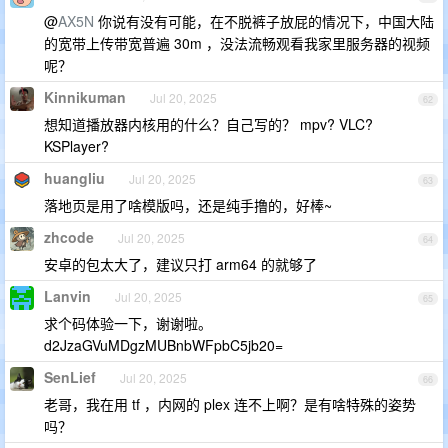
@
AX5N
你说有没有可能，在不脱裤子放屁的情况下，中国大陆
的宽带上传带宽普遍 30m ，没法流畅观看我家里服务器的视频
呢？
Kinnikuman
Jul 20, 2025
62
想知道播放器内核用的什么？自己写的？ mpv? VLC?
KSPlayer?
huangliu
Jul 20, 2025
63
落地页是用了啥模版吗，还是纯手撸的，好棒~
zhcode
Jul 20, 2025
64
安卓的包太大了，建议只打 arm64 的就够了
Lanvin
Jul 20, 2025
65
求个码体验一下，谢谢啦。
d2JzaGVuMDgzMUBnbWFpbC5jb20=
SenLief
Jul 20, 2025
66
老哥，我在用 tf ，内网的 plex 连不上啊？是有啥特殊的姿势
吗？