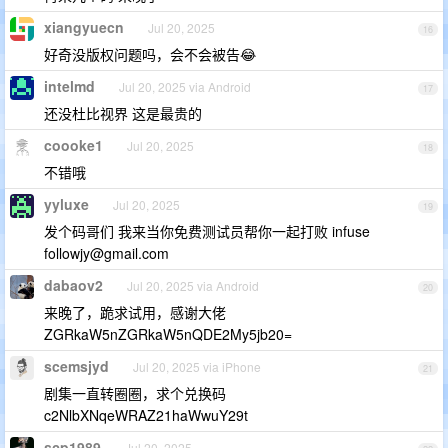
xiangyuecn
Jul 20, 2025
16
好奇没版权问题吗，会不会被告😂
intelmd
Jul 20, 2025 via Android
17
还没杜比视界 这是最贵的
coooke1
Jul 20, 2025
18
不错哦
yyluxe
Jul 20, 2025
19
发个码哥们 我来当你免费测试员帮你一起打败 infuse
followjy@gmail.com
dabaov2
Jul 20, 2025 via Android
20
来晚了，跪求试用，感谢大佬
ZGRkaW5nZGRkaW5nQDE2My5jb20=
scemsjyd
Jul 20, 2025 via iPhone
21
剧集一直转圈圈，求个兑换码
c2NlbXNqeWRAZ21haWwuY29t
scp1989
Jul 20, 2025