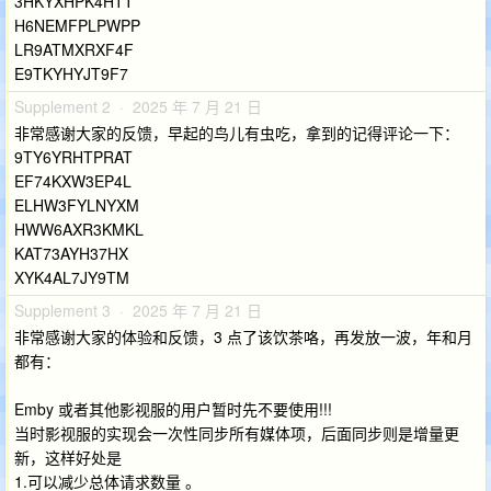
3HKYXHPK4HTT
H6NEMFPLPWPP
LR9ATMXRXF4F
E9TKYHYJT9F7
Supplement 2 · 2025 年 7 月 21 日
非常感谢大家的反馈，早起的鸟儿有虫吃，拿到的记得评论一下：
9TY6YRHTPRAT
EF74KXW3EP4L
ELHW3FYLNYXM
HWW6AXR3KMKL
KAT73AYH37HX
XYK4AL7JY9TM
Supplement 3 · 2025 年 7 月 21 日
非常感谢大家的体验和反馈，3 点了该饮茶咯，再发放一波，年和月
都有：
Emby 或者其他影视服的用户暂时先不要使用!!!
当时影视服的实现会一次性同步所有媒体项，后面同步则是增量更
新，这样好处是
1.可以减少总体请求数量 。