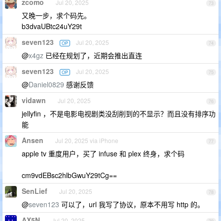
zcomo
Jul 20, 2025
73
又晚一步，求个码先。
b3dvaUBtc24uY29t
seven123
Jul 20, 2025
OP
74
@
x4gz
已经在规划了，近期会推出直连
seven123
Jul 20, 2025
OP
75
@
Daniel0829
感谢反馈
vidawn
Jul 20, 2025
76
jellyfin ，不是电影电视剧类没刮削到的不显示？而且没有排序功
能
Ansen
Jul 20, 2025 via iPhone
77
apple tv 重度用户，买了 infuse 和 plex 终身，求个码
cm9vdEBsc2hlbGwuY29tCg==
SenLief
Jul 20, 2025
78
@
seven123
可以了，url 我写了协议，原本不用写 http 的。
AX5N
Jul 20, 2025