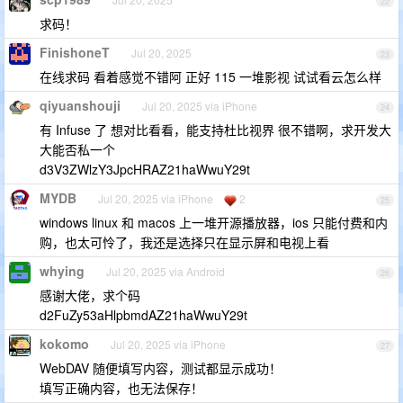
22
求码！
FinishoneT
Jul 20, 2025
23
在线求码 看着感觉不错阿 正好 115 一堆影视 试试看云怎么样
qiyuanshouji
Jul 20, 2025 via iPhone
24
有 Infuse 了 想对比看看，能支持杜比视界 很不错啊，求开发大
大能否私一个
d3V3ZWlzY3JpcHRAZ21haWwuY29t
MYDB
Jul 20, 2025 via iPhone
2
25
windows linux 和 macos 上一堆开源播放器，ios 只能付费和内
购，也太可怜了，我还是选择只在显示屏和电视上看
whying
Jul 20, 2025 via Android
26
感谢大佬，求个码
d2FuZy53aHlpbmdAZ21haWwuY29t
kokomo
Jul 20, 2025 via iPhone
27
WebDAV 随便填写内容，测试都显示成功！
填写正确内容，也无法保存！