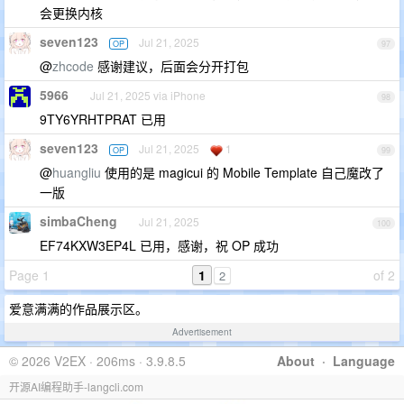
会更换内核
seven123
Jul 21, 2025
OP
97
@
zhcode
感谢建议，后面会分开打包
5966
Jul 21, 2025 via iPhone
98
9TY6YRHTPRAT 已用
seven123
Jul 21, 2025
1
OP
99
@
huangliu
使用的是 magicui 的 Mobile Template 自己魔改了
一版
simbaCheng
Jul 21, 2025
100
EF74KXW3EP4L 已用，感谢，祝 OP 成功
Page 1
1
of 2
2
爱意满满的作品展示区。
Advertisement
© 2026 V2EX · 206ms · 3.9.8.5
About
·
Language
开源AI编程助手-langcli.com