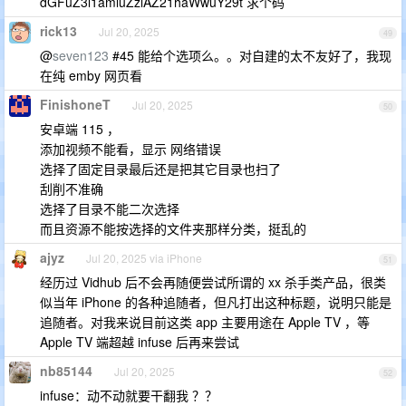
dGFuZ3l1amluZzlAZ21haWwuY29t 求个码
rick13
Jul 20, 2025
49
@
seven123
#45 能给个选项么。。对自建的太不友好了，我现
在纯 emby 网页看
FinishoneT
Jul 20, 2025
50
安卓端 115 ，
添加视频不能看，显示 网络错误
选择了固定目录最后还是把其它目录也扫了
刮削不准确
选择了目录不能二次选择
而且资源不能按选择的文件夹那样分类，挺乱的
ajyz
Jul 20, 2025 via iPhone
51
经历过 Vidhub 后不会再随便尝试所谓的 xx 杀手类产品，很类
似当年 iPhone 的各种追随者，但凡打出这种标题，说明只能是
追随者。对我来说目前这类 app 主要用途在 Apple TV ，等
Apple TV 端超越 infuse 后再来尝试
nb85144
Jul 20, 2025
52
infuse：动不动就要干翻我 ？？