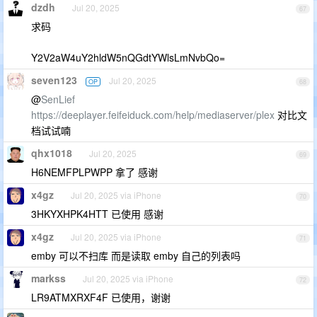
dzdh
Jul 20, 2025
67
求码
Y2V2aW4uY2hldW5nQGdtYWlsLmNvbQo=
seven123
Jul 20, 2025
OP
68
@
SenLief
https://deeplayer.feifeiduck.com/help/mediaserver/plex
对比文
档试试喃
qhx1018
Jul 20, 2025
69
H6NEMFPLPWPP 拿了 感谢
x4gz
Jul 20, 2025 via iPhone
70
3HKYXHPK4HTT 已使用 感谢
x4gz
Jul 20, 2025 via iPhone
71
emby 可以不扫库 而是读取 emby 自己的列表吗
markss
Jul 20, 2025 via iPhone
72
LR9ATMXRXF4F 已使用，谢谢