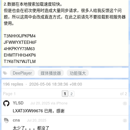
2.数据在本地搜索加载速度较快。
但是也会在初次使用时造成大量同步请求，很多人给我反馈这个问
题，所以这周中会改成直连方式，在此之前请先不要挂载影视服务器
使用。
T3NHHXJPKPM4
JFWWYXTEEH6F
4HKPKYY73M63
EHMTFHH34KP6
T7K6TN7WJTLM
DeePlayer
媒体播放器
功能强大
196 replies
•
2026-05-06 18:38:36 +08:00
Page 1
1
of 2
2
YLSD
Jul 20, 2025 via iPhone
1
LXAT3XW99676 已用，感谢
cns
Jul 20, 2025
2
太少了。。。都没了