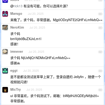
79
@
rick13
有没有可能，你可以选择片源？
Marsgo
Jul 20, 2025
80
来晚了，求个码，非常感谢。Mjg0ODcyNTE2QHFxLmNvbQ==
NeroKim
Jul 20, 2025
81
求个码
bmVyb0BuZXJvLm1l
感谢！
imnever
Jul 20, 2025
82
求个码 NjUxNjQ1NDMxQHFxLmNvbQ==
感谢🙏
eggt
Jul 20, 2025
83
是不是都没测试就草草上架了，登录自建的 Jellyfin ，随便一个
视频就闪退!
MicTry
Jul 20, 2025
84
ui 非常喜欢，求个码测试下，邮箱：bWljdHJ5QDEyNi5jb20=
非常感谢。