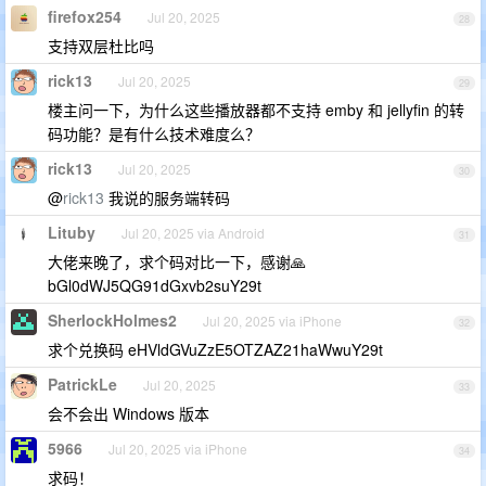
firefox254
Jul 20, 2025
28
支持双层杜比吗
rick13
Jul 20, 2025
29
楼主问一下，为什么这些播放器都不支持 emby 和 jellyfin 的转
码功能？是有什么技术难度么？
rick13
Jul 20, 2025
30
@
rick13
我说的服务端转码
Lituby
Jul 20, 2025 via Android
31
大佬来晚了，求个码对比一下，感谢🙏
bGl0dWJ5QG91dGxvb2suY29t
SherlockHolmes2
Jul 20, 2025 via iPhone
32
求个兑换码 eHVldGVuZzE5OTZAZ21haWwuY29t
PatrickLe
Jul 20, 2025
33
会不会出 Windows 版本
5966
Jul 20, 2025 via iPhone
34
求码！